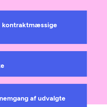
e kontraktmæssige
ke
nnemgang af udvalgte