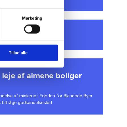
Marketing
olm
Tillad alle
leje af almene boliger
delse af midlerne i Fonden for Blandede Byer
statslige godkendelsesled.