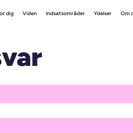
or dig
Viden
Indsatsområder
Ydelser
Om 
svar