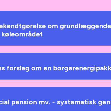
 bekendtgørelse om grundlæggend
g køleområdet
s forslag om en borgerenergipak
ial pension mv. - systematisk ge