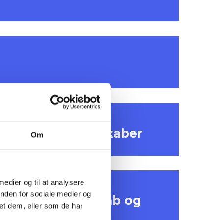
ndsforsyningsselskaber
Om
 medier og til at analysere
inden for sociale medier og
perative beredskab og
et dem, eller som de har