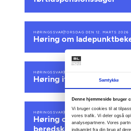
HØRINGSSVAR
TORSDAG DEN 12. MARTS 2026
Høring om ladepunktbek
HØRINGSSVAR
FREDAG DEN 6. MARTS 2026
Høring ifm. ændring af l
Samtykke
Denne hjemmeside bruger c
Vi bruger cookies til at tilpas
HØRINGSSVAR
FREDAG DEN 6. MARTS 2026
vores trafik. Vi deler også 
Høring om ændring af ber
analysepartnere. Vores partn
beredskabsplanlægning 
indsamlet fra din brug af dere