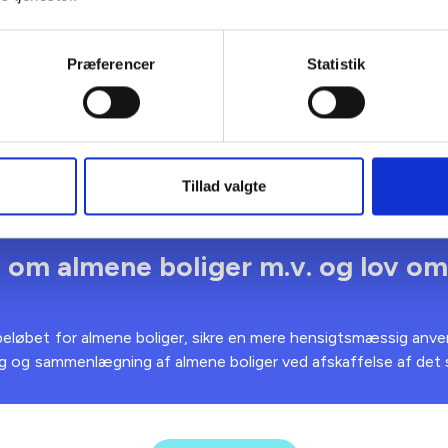
Præferencer
Statistik
r festivaler på Nordlandet - Bornh
Tillad valgte
 om almene boliger m.v. og lov om 
eløbet for almene boliger, sikre en mere hensigtsmæssig anven
ng og sammenlægning af almene boliger ved afskaffelse af det 