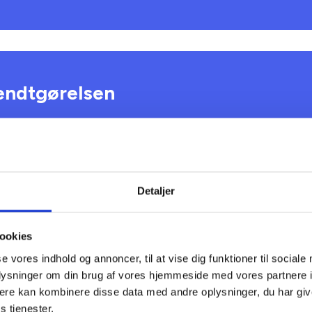
endtgørelsen
ov om betalingsregler for spildeva
Detaljer
ookies
se vores indhold og annoncer, til at vise dig funktioner til sociale
oplysninger om din brug af vores hjemmeside med vores partnere 
edskabsloven - styrkelse af det o
ere kan kombinere disse data med andre oplysninger, du har giv
mv.
s tjenester.