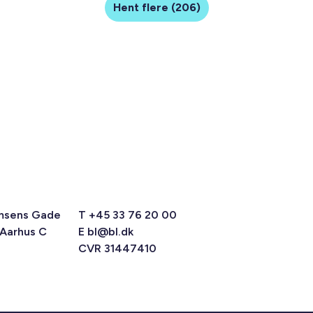
Hent flere (206)
msens Gade
T +45 33 76 20 00
 Aarhus C
E
bl@bl.dk
CVR 31447410