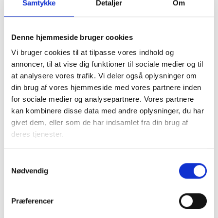
en relevant bolig for de berørte, og med de forskellige
Samtykke
Detaljer
Om
ændringer, vil flere blive berørte.
VIVE har netop offentliggjort en rapport om hjemløse og
Denne hjemmeside bruger cookies
betalingsevne (
Mange borgere i hjemløshed har ikke råd til
Vi bruger cookies til at tilpasse vores indhold og
en bolig - vive.dk
), hvor det bl.a. konkluderes:
annoncer, til at vise dig funktioner til sociale medier og til
at analysere vores trafik. Vi deler også oplysninger om
Selv under de mest gunstige forudsætninger – hvor en
din brug af vores hjemmeside med vores partnere inden
person klarer sig for 4.000 kr. om måneden til alle andre
for sociale medier og analysepartnere. Vores partnere
fornødenheder end bolig – viser undersøgelsen, at næsten
kan kombinere disse data med andre oplysninger, du har
60 % af målgruppen har mindre end 3.500 kr. tilbage til
givet dem, eller som de har indsamlet fra din brug af
husleje. Det vil sige, at mange borgere i hjemløshed reelt
deres tjenester.
ikke har økonomisk mulighed for at betale for at leje en
bolig på det nuværende marked.
Samtykkevalg
Nødvendig
Antallet af ledige boliger pr. år med en husleje på højst
3.500 er beskedent, hvorfor der er høj risiko for, at antallet
af hjemløse forøges pga. ændringerne i ydelser til de mest
Præferencer
udsatte i samfundet. VIVE konkluderer, at 8 % har en