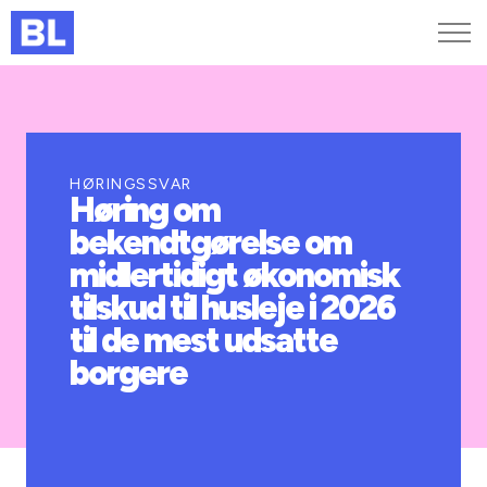
Genveje
Find medarbejder
Kurser og arrangementer
HØRINGSSVAR
Høring om
Jobportalen
bekendtgørelse om
MitBL
midlertidigt økonomisk
tilskud til husleje i 2026
til de mest udsatte
borgere