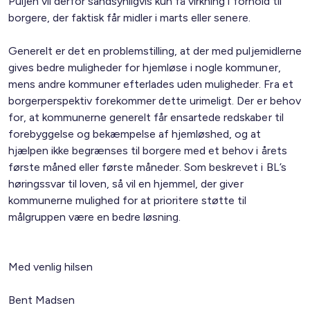
Puljen vil derfor sandsynligvis kun få virkning i forhold til
borgere, der faktisk får midler i marts eller senere.
Generelt er det en problemstilling, at der med puljemidlerne
gives bedre muligheder for hjemløse i nogle kommuner,
mens andre kommuner efterlades uden muligheder. Fra et
borgerperspektiv forekommer dette urimeligt. Der er behov
for, at kommunerne generelt får ensartede redskaber til
forebyggelse og bekæmpelse af hjemløshed, og at
hjælpen ikke begrænses til borgere med et behov i årets
første måned eller første måneder. Som beskrevet i BL’s
høringssvar til loven, så vil en hjemmel, der giver
kommunerne mulighed for at prioritere støtte til
målgruppen være en bedre løsning.
Med venlig hilsen
Bent Madsen