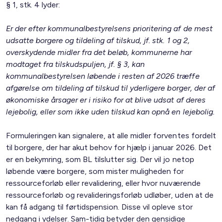
§ 1, stk. 4 lyder:
Er der efter kommunalbestyrelsens prioritering af de mest
udsatte borgere og tildeling af tilskud, jf. stk. 1 og 2,
overskydende midler fra det beløb, kommunerne har
modtaget fra tilskudspuljen, jf. § 3, kan
kommunalbestyrelsen løbende i resten af 2026 træffe
afgørelse om tildeling af tilskud til yderligere borger, der af
økonomiske årsager er i risiko for at blive udsat af deres
lejebolig, eller som ikke uden tilskud kan opnå en lejebolig.
Formuleringen kan signalere, at alle midler forventes fordelt
til borgere, der har akut behov for hjælp i januar 2026. Det
er en bekymring, som BL tilslutter sig. Der vil jo netop
løbende være borgere, som mister muligheden for
ressourceforløb eller revalidering, eller hvor nuværende
ressourceforløb og revalideringsforløb udløber, uden at de
kan få adgang til førtidspension. Disse vil opleve stor
nedgang i ydelser. Sam-tidig betyder den gensidige