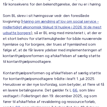
får konsekvens for den bekendtgørelse, der nu er i høring.
Som BL skrev i sit høringssvar vedr. den foreslåede
lovgivning (
Høring om ændring af lov om social service -
midlertidigt økonomisk tilskud til husleje i 2026 til de mest
udsatte borgere
), så er BL enig med ministeriet i, at der er
et stort behov for støttemuligheder for både nuværende
hjemløse og for borgere, der trues af hjemløshed som
følge af, at de får lavere ydelser med implementeringen af
kontanthjælpsreformen og afskaffelsen af særlig støtte
til kontanthjælpsmodtagere.
Kontanthjælpsreformen og afskaffelsen af særlig støtte
for kontanthjælpsmodtagere trådte i kraft 1. juli 2025.
Herudover er der nye lovforslag, som betyder, at flere vil få
en lavere betalingsevne. Det gælder fx L
66
, som blev
vedtaget i Folketinget den 19. december 2025, og som
fører til afskaffelse af revalidering og ressourceforløb,