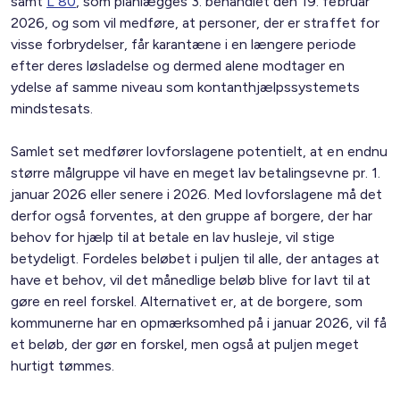
samt
L 80
, som planlægges 3. behandlet den 19. februar
2026, og som vil medføre, at personer, der er straffet for
visse forbrydelser, får karantæne i en længere periode
efter deres løsladelse og dermed alene modtager en
ydelse af samme niveau som kontanthjælpssystemets
mindstesats.
Samlet set medfører lovforslagene potentielt, at en endnu
større målgruppe vil have en meget lav betalingsevne pr. 1.
januar 2026 eller senere i 2026. Med lovforslagene må det
derfor også forventes, at den gruppe af borgere, der har
behov for hjælp til at betale en lav husleje, vil stige
betydeligt. Fordeles beløbet i puljen til alle, der antages at
have et behov, vil det månedlige beløb blive for lavt til at
gøre en reel forskel. Alternativet er, at de borgere, som
kommunerne har en opmærksomhed på i januar 2026, vil få
et beløb, der gør en forskel, men også at puljen meget
hurtigt tømmes.