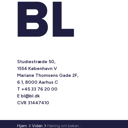
Studiestræde 50,
1554 København V
Mariane Thomsens Gade 2F,
6.1, 8000 Aarhus C
T +45 33 76 20 00
E
bl@bl.dk
CVR 31447410
Hjem
Viden
Høring om bekendtgørelse om midlertidigt økonomisk tilskud til husleje i 2026 til de mest udsatte borgere