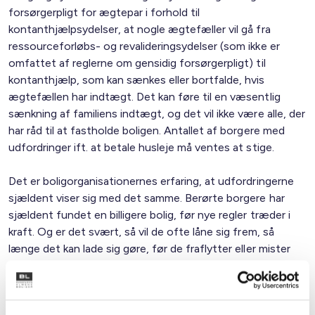
forsørgerpligt for ægtepar i forhold til
kontanthjælpsydelser, at nogle ægtefæller vil gå fra
ressourceforløbs- og revalideringsydelser (som ikke er
omfattet af reglerne om gensidig forsørgerpligt) til
kontanthjælp, som kan sænkes eller bortfalde, hvis
ægtefællen har indtægt. Det kan føre til en væsentlig
sænkning af familiens indtægt, og det vil ikke være alle, der
har råd til at fastholde boligen. Antallet af borgere med
udfordringer ift. at betale husleje må ventes at stige.
Det er boligorganisationernes erfaring, at udfordringerne
sjældent viser sig med det samme. Berørte borgere har
sjældent fundet en billigere bolig, før nye regler træder i
kraft. Og er det svært, så vil de ofte låne sig frem, så
længe det kan lade sig gøre, før de fraflytter eller mister
boligen, fordi huslejen ikke betales. Derfor vil man sjældent
kunne se en konsekvens umiddelbart i forbindelse med
reformer. Men det vil ikke altid kunne lade sig gøre at finde