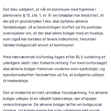
Det blev uddybet, at når en kommune med hjemmel i
planlovens § 15, stk. 1, nr. 9 i en lokalplan har besluttet, at
der på et grundstykke f.eks. skal opføres almene
familieboliger, så er beslutningen truffet ud fra politiske
overvejelser om, at der skal sikres boliger med en husleje,
som også kan betales af lavere indkomster, herunder
familier boligsocialt anvist af kommunen.
Med nærværende lovforslag tages efter BL’s vurdering et
yderligere skidt i den forkerte retning. For med lovforslaget
skal almene boliger fremover vurderes som ejerboliger, og
ejendomsskatten fastsættes ud fra, at boligerne udlejes
til markedsleje.
Det er imidlertid en helt uholdbar forudsætning, for almene
boliger udlejes til en såkaldt balanceleje, der afspejler
omkostningerne. De almene boliger løfter en boligsocial
opgave, og kommunerne har som udgangspunkt social