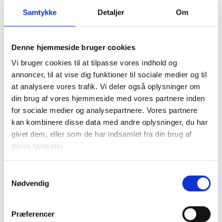
en erhvervsejendom skal ansættes med udgangspunkt i
Samtykke
Detaljer
Om
grundværdien for ejerboliger i samme område. Dette
indebærer, at grundværdier for erhvervsejendomme vil
skulle ansættes ud fra, hvad der alternativt ville have været
Denne hjemmeside bruger cookies
tilladt at opføre på grundene, hvis der ikke havde været
Vi bruger cookies til at tilpasse vores indhold og
opført erhvervsejendomme.
annoncer, til at vise dig funktioner til sociale medier og til
at analysere vores trafik. Vi deler også oplysninger om
Det synes at fremgå af bemærkningerne til lovforslaget, at
din brug af vores hjemmeside med vores partnere inden
såfremt der ikke sker en ensartet beskatning af ejerboliger
for sociale medier og analysepartnere. Vores partnere
og lejeboliger efter den foreslåede model, så vil det true
kan kombinere disse data med andre oplysninger, du har
markedet for ejerboliger. Her må det dog nøgternt
givet dem, eller som de har indsamlet fra din brug af
konstateres, at der i dag eksisterer et stort og
deres tjenester.
velfungerende marked for ejerboliger uden denne
parallelitet.
Samtykkevalg
Nødvendig
Skatteministeriet anfører, at den forhøjede ejendomsskat
som konsekvens af, at nærværende lovforslag vedtages,
blot kan opkræves hos lejeren. Dermed synes det også at
Præferencer