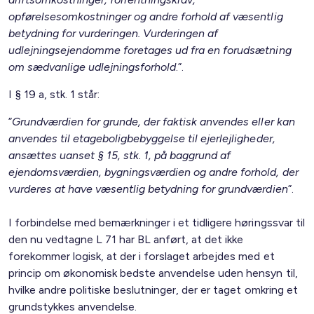
opførelsesomkostninger og andre forhold af væsentlig
betydning for vurderingen. Vurderingen af
udlejningsejendomme foretages ud fra en forudsætning
om sædvanlige udlejningsforhold
.”.
I § 19 a, stk. 1 står:
”
Grundværdien for grunde, der faktisk anvendes eller kan
anvendes til etageboligbebyggelse til ejerlejligheder,
ansættes uanset § 15, stk. 1, på baggrund af
ejendomsværdien, bygningsværdien og andre forhold, der
vurderes at have væsentlig betydning for grundværdien
”.
I forbindelse med bemærkninger i et tidligere høringssvar til
den nu vedtagne L 71 har BL anført, at det ikke
forekommer logisk, at der i forslaget arbejdes med et
princip om økonomisk bedste anvendelse uden hensyn til,
hvilke andre politiske beslutninger, der er taget omkring et
grundstykkes anvendelse.