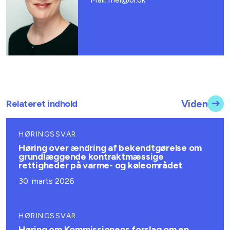
Relateret indhold
Viden
HØRINGSSVAR
Høring over ændring af bekendtgørelse om
grundlæggende kontraktmæssige
rettigheder på varme- og køleområdet
30. marts 2026
HØRINGSSVAR
Høring om Kommissionens forslag om en