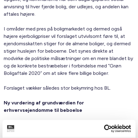
anvisning til hver fjerde bolig, der udlejes, og andelen kan
aftales højere.
I områder med pres på boligmarkedet og dermed også
højere ejerboligpriser vil forslaget utvivlsomt føre til, at
ejendomsskatten stiger for de almene boliger, og dermed
stiger huslejen for beboerne. Det synes direkte at
modvirke de politiske målsætninger om en mere blandet by
og de konkrete bestræbelser i forbindelse med ”Grøn
Boligaftale 2020” om at sikre flere billige boliger.
Forslaget vækker således stor bekymring hos BL.
Ny vurdering af grundværdien for
erhvervsejendomme til beboelse
Der lægges i lovforslaget op til en principiel ændring væk
fra grundresidualprincippet og over til en
alternativomkostningsmodel, hvorefter grundværdien for