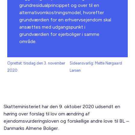
grundresidualprincippet og over til en
alternativomkostningsmodel, hvorefter
grundværdien for en erhvervsejendom skal
ansættes med udgangspunkt i
grundværdien for ejerboliger i samme
område.
Oprettet: tirsdag den 3. november
Sideansvarlig: Mette Nørgaard
2020
Larsen
Skatteministeriet har den 9. oktober 2020 udsendt en
høring over forslag til lov om ændring af
ejendomsvurderingsloven og forskellige andre love til BL –
Danmarks Almene Boliger.