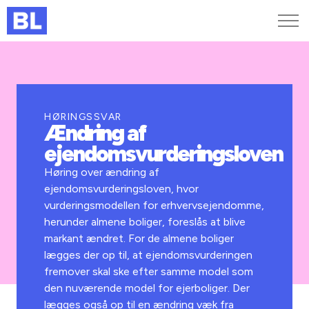
Genveje
Find medarbejder
Kurser og arrangementer
HØRINGSSVAR
Ændring af
Jobportalen
ejendomsvurderingsloven
MitBL
Høring over ændring af
ejendomsvurderingsloven, hvor
vurderingsmodellen for erhvervsejendomme,
herunder almene boliger, foreslås at blive
markant ændret. For de almene boliger
lægges der op til, at ejendomsvurderingen
fremover skal ske efter samme model som
den nuværende model for ejerboliger. Der
lægges også op til en ændring væk fra