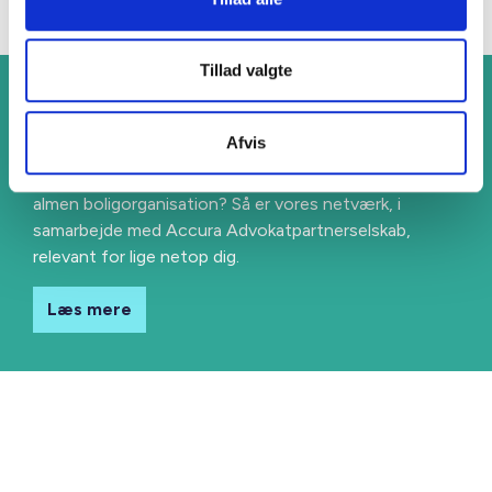
Tillad valgte
GDPR-netværk i samarbejde
med Accura
Afvis
Arbejder du med persondata og databeskyttelse i en
almen boligorganisation? Så er vores netværk, i
samarbejde med Accura Advokatpartnerselskab,
relevant for lige netop dig.
Læs mere