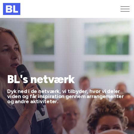
Genveje
Find medarbejder
Kurser og arrangementer
Jobportalen
MitBL
BL's netværk
Dyk ned i de netværk, vi tilbyder, hvor vi deler
viden og får inspiration gennem arrangementer
og andre aktiviteter.