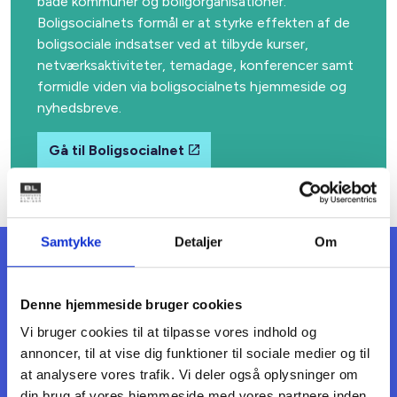
både kommuner og boligorganisationer.
Boligsocialnets formål er at styrke effekten af de
boligsociale indsatser ved at tilbyde kurser,
netværksaktiviteter, temadage, konferencer samt
formidle viden via boligsocialnets hjemmeside og
nyhedsbreve.
Gå til Boligsocialnet
Samtykke
Detaljer
Om
Netværk for
genhusningsmedarbejdere
Denne hjemmeside bruger cookies
Arbejder du med genhusning i en almen
Vi bruger cookies til at tilpasse vores indhold og
boligorganisation? Så har du mulighed for at blive en
annoncer, til at vise dig funktioner til sociale medier og til
del af et fagligt netværk for
at analysere vores trafik. Vi deler også oplysninger om
genhusningsmedarbejdere, som bidrager til gensidig
din brug af vores hjemmeside med vores partnere inden