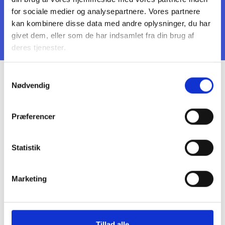
sparring, materialedeling m.m.
for sociale medier og analysepartnere. Vores partnere
kan kombinere disse data med andre oplysninger, du har
Læs mere
givet dem, eller som de har indsamlet fra din brug af
deres tjenester.
Samtykkevalg
Nødvendig
Demokrati- og
deltagelsesnetværk for
Præferencer
ansatte
Arbejder du med at understøtte og udvikle
Statistik
frivillighed, fællesskaber, engagement og
beboerdemokrati i almene boligafdelinger? Så er
Marketing
dette faglige netværk måske noget for dig.
Læs om netværket
Tillad alle