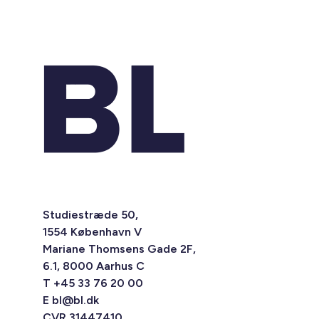
Studiestræde 50,
1554 København V
Mariane Thomsens Gade 2F,
6.1, 8000 Aarhus C
T +45 33 76 20 00
E
bl@bl.dk
CVR 31447410