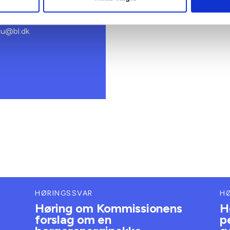
k konsulent
 73 15 46
ju@bl.dk
HØRINGSSVAR
H
Høring om Kommissionens
H
forslag om en
p