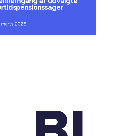
ennemgang af udvalgte
ørtidspensionssager
. marts 2026