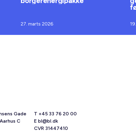
borgerenergipakke
g
f
27. marts 2026
19
msens Gade
T +45 33 76 20 00
 Aarhus C
E
bl@bl.dk
CVR 31447410