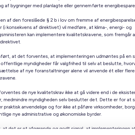
ng af bygninger med planlagte eller gennemførte energibesparel
sen af den foreslåede § 2 b i lov om fremme af energibesparelse
 (i konsekvens af direktivet) vil medføre, at klima-, energi- og
gsministeren kan implementere kvalitetskravene, som fremgår a
irektivet.
nført, at det forventes, at implementeringen udmøntes på en 
offentlige myndigheder får valgfrihed til selv at beslutte, hvor
ættelse af nye foranstaltninger alene vil anvende ét eller flere
kravene.
orventes de nye kvalitetskrav ikke at gå videre end i de eksist
r, medmindre myndigheden selv beslutter det. Dette er for at si
er praktisk anvendelige og for ikke at påføre virksomheder, bor
ntlige nye administrative og økonomiske byrder.
r, at det er et afgørende og godt signal, at implementeringen a