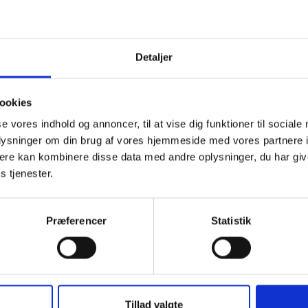
et ikke må virke fordyrende, da dette kan vanskeliggøre gennemf
nger og dermed realisering af energibesparelserne som følge af
ngerne. Det er afgørende, at der ikke opsættes barrierer for
telse af energibesparende renoveringer.
Detaljer
erne til rådighed for yderligere herom, og spørgsmål kan rettes t
konsulent Mikkel Jungshoved på mail
mju@bl.dk
.
ookies
se vores indhold og annoncer, til at vise dig funktioner til sociale
oplysninger om din brug af vores hjemmeside med vores partnere 
ig hilsen
ere kan kombinere disse data med andre oplysninger, du har giv
s tjenester.
dsen
ektør
Præferencer
Statistik
el Jungshoved
Tillad valgte