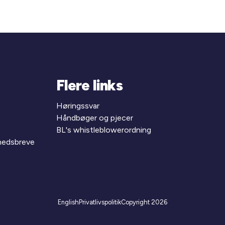
Flere links
Høringssvar
Håndbøger og pjecer
BL's whistleblowerordning
yhedsbreve
English
Privatlivspolitik
Copyright 2026