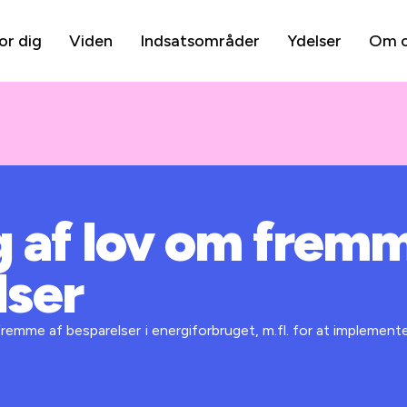
or dig
Viden
Indsatsområder
Ydelser
Om 
 af lov om fremm
lser
emme af besparelser i energiforbruget, m.fl. for at implementer