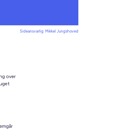
Sideansvarlig: Mikkel Jungshoved
ng over
ruget
remgår