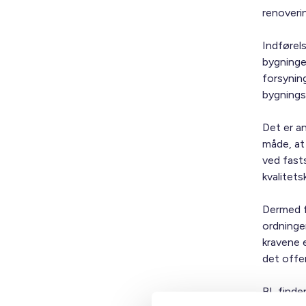
renoveri
Indførel
bygninger
forsynin
bygningsd
Det er a
måde, at 
ved fasts
kvalitets
Dermed f
ordninge
kravene 
det offe
BL finde