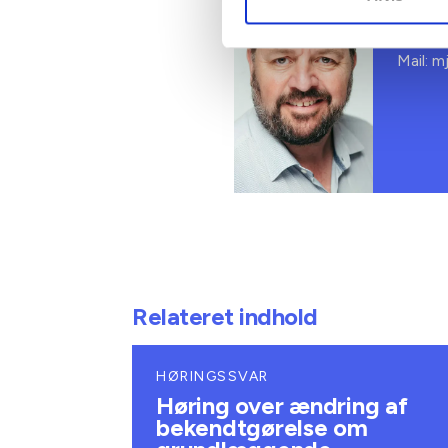
Teknis
Tlf: 53
Mail: m
Relateret indhold
HØRINGSSVAR
Høring over ændring af
bekendtgørelse om