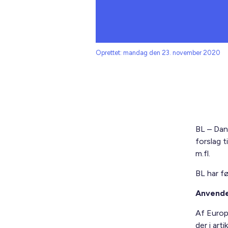
Oprettet: mandag den 23. november 2020
BL – Dan
forslag 
m.fl.
BL har f
Anvendel
Af Europ
der i art