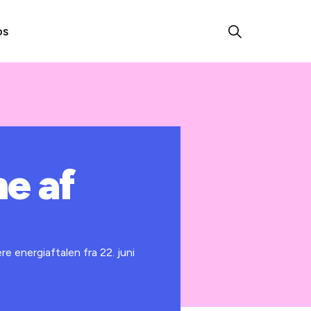
os
e af
e energiaftalen fra 22. juni