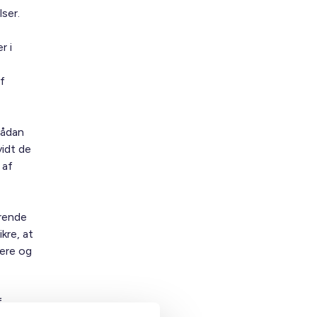
ser.
r i
f
sådan
vidt de
 af
erende
kre, at
gere og
f