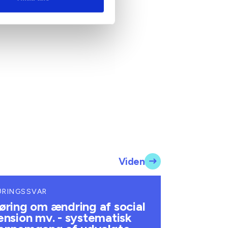
Viden
ØRINGSSVAR
øring om ændring af social
ension mv. - systematisk