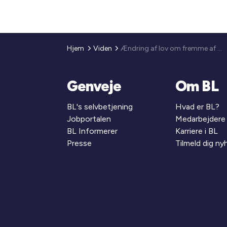
Hjem
Viden
Ændring af lov om fremme af besparelser
Genveje
Om BL
BL's selvbetjening
Hvad er BL?
Jobportalen
Medarbejdere
BL Informerer
Karriere i BL
Presse
Tilmeld dig n