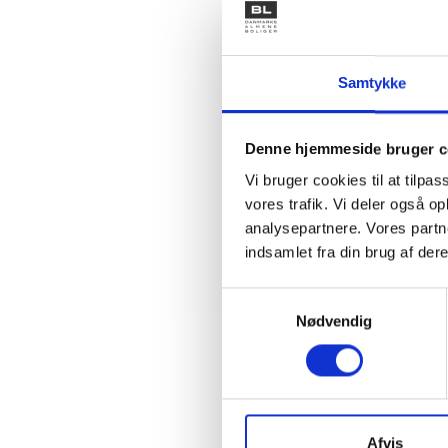
direktiv
renoveri
renoveri
iværksæt
Samtykke
BL står g
teknisk 
Denne hjemmeside bruger c
Vi bruger cookies til at tilpas
vores trafik. Vi deler også 
Med venl
analysepartnere. Vores partn
indsamlet fra din brug af dere
Bent Ma
Adm. dir
Samtykkevalg
Nødvendig
Kontakt
Mikk
Afvis