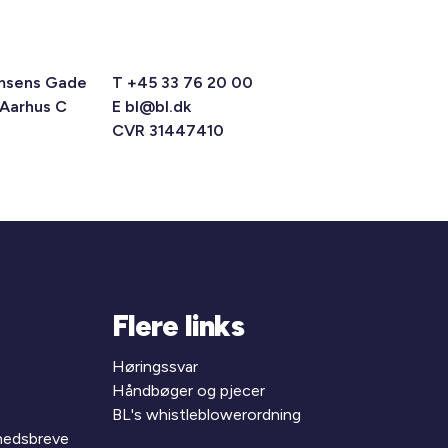
msens Gade
T +45 33 76 20 00
 Aarhus C
E
bl@bl.dk
CVR 31447410
Flere links
Høringssvar
Håndbøger og pjecer
BL's whistleblowerordning
yhedsbreve