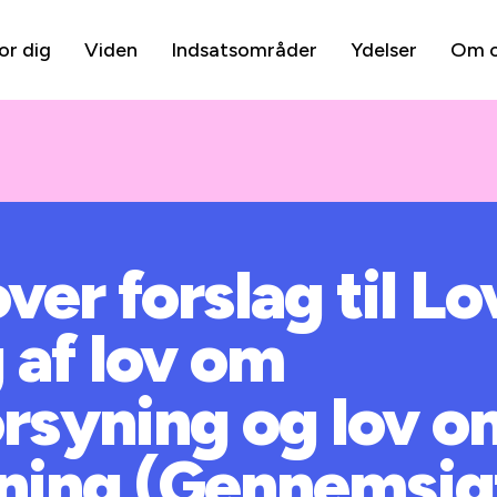
or dig
Viden
Indsatsområder
Ydelser
Om 
ver forslag til L
 af lov om
rsyning og lov o
ning (Gennemsigt