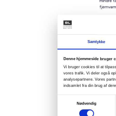
mindre tæ
fjernvar
En særli
stranded
på disse.
undgå, at
Samtykke
varmefor
dækkes a
varmereg
Denne hjemmeside bruger c
bære en 
Vi bruger cookies til at tilpas
vores trafik. Vi deler også 
Udviklin
analysepartnere. Vores partn
risiko ka
indsamlet fra din brug af dere
Venlig hi
Samtykkevalg
Nødvendig
Bent Ma