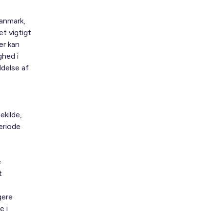
Danmark,
t vigtigt
er kan
ghed i
ldelse af
kilde,
eriode
e
t
gere
e i