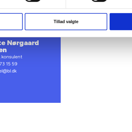
Tillad valgte
te Nørgaard
en
k konsulent
 73 15 59
el@bl.dk