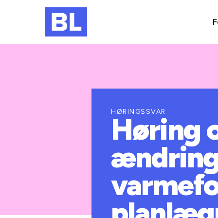
F
HØRINGSSVAR
Høring o
ændring
varmefo
planlæg