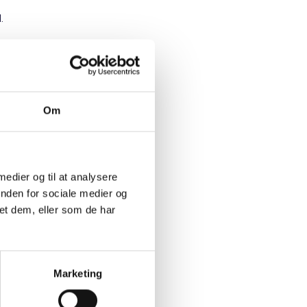
.
or
f gælden
er for at
Om
der ikke
 medier og til at analysere
inden for sociale medier og
 denne
et dem, eller som de har
Marketing