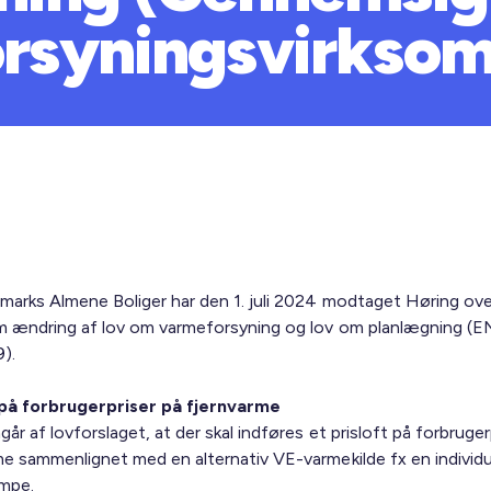
rsyningsvirksom
marks Almene Boliger har den 1. juli 2024 modtaget Høring ove
om ændring af lov om varmeforsyning og lov om planlægning (ENS
).
 på forbrugerpriser på fjernvarme
år af lovforslaget, at der skal indføres et prisloft på forbruger
me sammenlignet med en alternativ VE-varmekilde fx en individu
mpe.