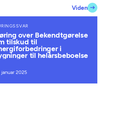
Viden
ØRINGSSVAR
øring over Bekendtgørelse
m tilskud til
nergiforbedringer i
ygninger til helårsbeboelse
. januar 2025