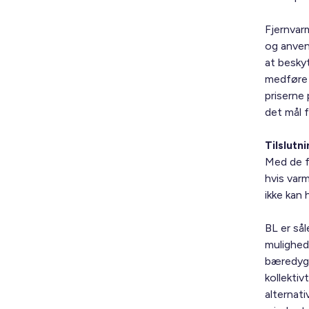
Fjernvar
og anven
at besky
medføre 
priserne
det mål f
Tilslutn
Med de f
hvis var
ikke kan 
BL er så
mulighed
bæredygti
kollektiv
alternat