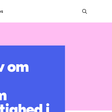
os
ov om
m
ighed i