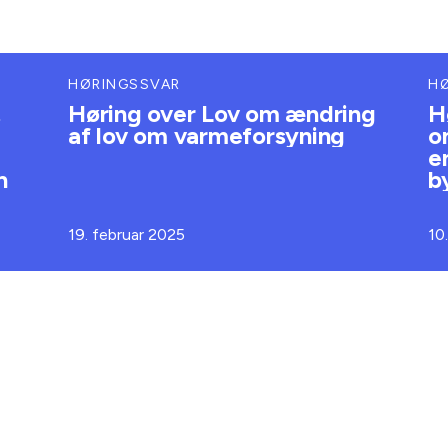
HØRINGSSVAR
H
.
Høring over Lov om ændring
H
af lov om varmeforsyning
o
e
n
b
19. februar 2025
10