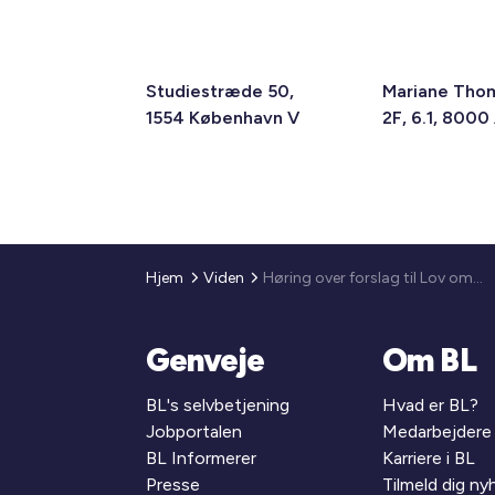
Studiestræde 50,
Mariane Tho
1554 København V
2F, 6.1, 8000
Hjem
Viden
Høring over forslag til Lov om ændring af lov om varmeforsyning og lov om planlægning (Gennemsigtighed i varmeforsyningsvirksomheder)
Genveje
Om BL
BL's selvbetjening
Hvad er BL?
Jobportalen
Medarbejdere
BL Informerer
Karriere i BL
Presse
Tilmeld dig n