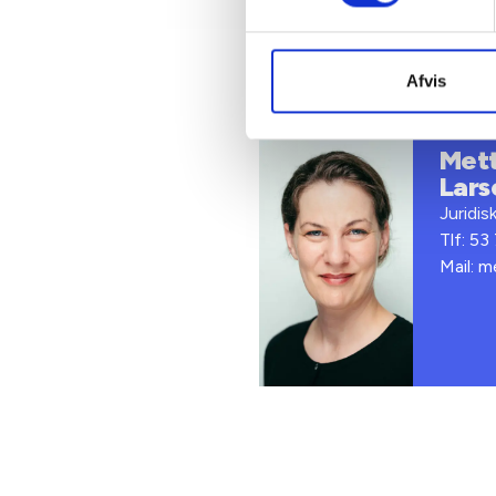
Afvis
Kontakt
Met
Lars
Juridis
Tlf: 53
Mail: m