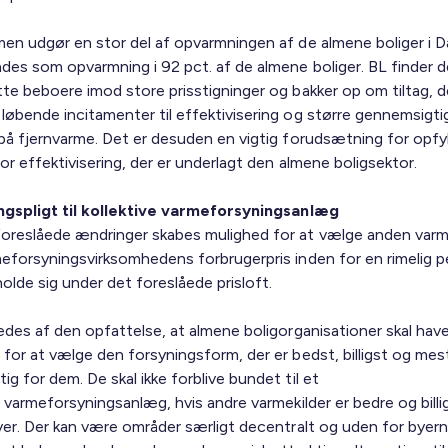
men udgør en stor del af opvarmningen af de almene boliger i 
des som opvarmning i 92 pct. af de almene boliger. BL finder de
tte beboere imod store prisstigninger og bakker op om tiltag, d
løbende incitamenter til effektivisering og større gennemsigti
 på fjernvarme. Det er desuden en vigtig forudsætning for opfy
or effektivisering, der er underlagt den almene boligsektor.
ingspligt til kollektive varmeforsyningsanlæg
oreslåede ændringer skabes mulighed for at vælge anden varme
meforsyningsvirksomhedens forbrugerpris inden for en rimelig p
holde sig under det foreslåede prisloft.
ledes af den opfattelse, at almene boligorganisationer skal hav
 for at vælge den forsyningsform, der er bedst, billigst og mes
g for dem. De skal ikke forblive bundet til et
t varmeforsyningsanlæg, hvis andre varmekilder er bedre og billi
iver. Der kan være områder særligt decentralt og uden for byern