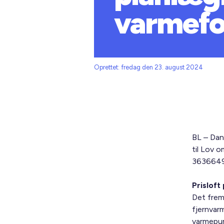
varmefo
Oprettet: fredag den 23. august 2024
BL – Dan
til Lov 
3636649
Prisloft
Det fremg
fjernvar
varmepu