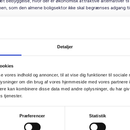
t bebyggelse, hvor der er økonomisk attraktive alternativer til
men, som den almene boligsektor ikke skal begrænses adgang til
g problemstilling ved de foreslåede ændringer er dog ansvaret f
e omkostninger for afholdte investeringer og serviceringen a
 Der bør sikres en ordentlig håndtering af fremtidige afskrivning
 fjernvarmeforbrugere, der ikke kan eller må skifte til alternativ
Detaljer
syning, kommer til at hænge på disse strandede omkostninger, 
f et udtrædelsesgebyr, og vil opleve store stigninger i deres
ninger, fordi de skal
ookies
uforholdsmæssig stor del af afskrivningsbyrden.
se vores indhold og annoncer, til at vise dig funktioner til sociale
oplysninger om din brug af vores hjemmeside med vores partnere 
gen bør monitoreres løbende, og det bør undersøges, hvordan
ere kan kombinere disse data med andre oplysninger, du har giv
n afhjælpes, og evt. støttepakker kan gives.
s tjenester.
lsen
Præferencer
Statistik
dsen