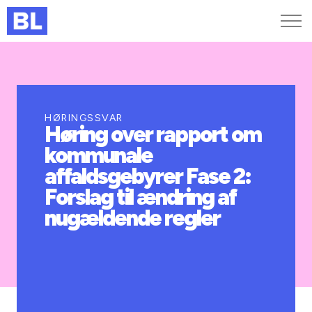
Genveje
Find medarbejder
Kurser og arrangementer
HØRINGSSVAR
Høring over rapport om
Jobportalen
kommunale
MitBL
affaldsgebyrer Fase 2:
Forslag til ændring af
nugældende regler