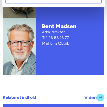
Bent Madsen
Adm. direktør
Tlf: 28 88 18 77
Mail: bma@bl.dk
Relateret indhold
Viden