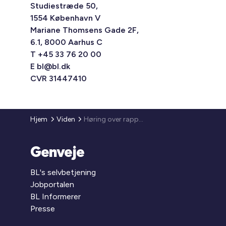
Studiestræde 50,
1554 København V
Mariane Thomsens Gade 2F,
6.1, 8000 Aarhus C
T +45 33 76 20 00
E
bl@bl.dk
CVR 31447410
Hjem
Viden
Høring over rapport om kommunale affaldsgebyrer Fase 2: Forslag til ændring af nugældende regler
Genveje
BL's selvbetjening
Jobportalen
BL Informerer
Presse