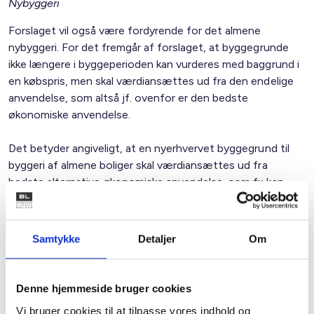
Nybyggeri
Forslaget vil også være fordyrende for det almene
nybyggeri. For det fremgår af forslaget, at byggegrunde
ikke længere i byggeperioden kan vurderes med baggrund i
en købspris, men skal værdiansættes ud fra den endelige
anvendelse, som altså jf. ovenfor er den bedste
økonomiske anvendelse.
Det betyder angiveligt, at en nyerhvervet byggegrund til
byggeri af almene boliger skal værdiansættes ud fra
bedste alternative økonomiske anvendelse, som fx kan
være byggeri af ejerboliger. Det vil øge grundværdien
markant i forhold til den faktiske købspris, og
skattebetalingen ud fra denne grundværdi skal ifølge
Samtykke
Detaljer
Om
forslaget allerede ske fra det tidspunkt, hvor grunden
erhverves. Konsekvensen vil være en fordyrelse af
nybyggeriet af almene boliger.
Denne hjemmeside bruger cookies
Vi bruger cookies til at tilpasse vores indhold og