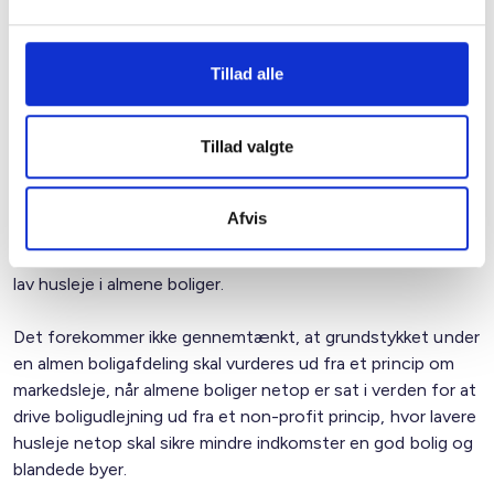
ejendomsvurderinger. Der forventes en gennemsnitlig
stigning i grundskylden for alle almene boliger, der svarer til
ca. 55 kr. (2017-niveau) pr. måned frem mod 2040 i forhold
Tillad alle
til gældende regler.
Sammenfatning
Tillad valgte
Samlet set er BL ganske bekymret i forhold til forslagets
virkninger, som på sigt kan føre til både mærkbare
Afvis
huslejestigninger og fordyrelse af nybyggeriet. Det ses
også at modvirke regeringens egne ambitioner om at sikre
lav husleje i almene boliger.
Det forekommer ikke gennemtænkt, at grundstykket under
en almen boligafdeling skal vurderes ud fra et princip om
markedsleje, når almene boliger netop er sat i verden for at
drive boligudlejning ud fra et non-profit princip, hvor lavere
husleje netop skal sikre mindre indkomster en god bolig og
blandede byer.