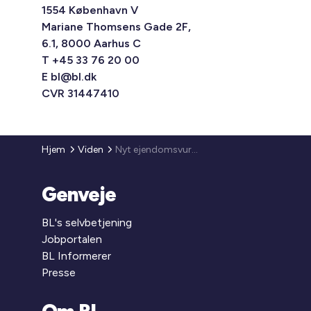
1554 København V
Mariane Thomsens Gade 2F,
6.1, 8000 Aarhus C
T +45 33 76 20 00
E
bl@bl.dk
CVR 31447410
Hjem
Viden
Nyt ejendomsvurderingssystem og ensartning heraf
Genveje
BL's selvbetjening
Jobportalen
BL Informerer
Presse