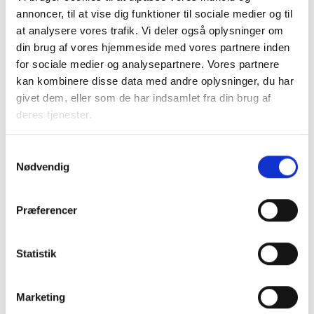
Tryghed for lejere
annoncer, til at vise dig funktioner til sociale medier og til
BL henviser i øvrigt til forligsaftalen af den 2. maj 2017,
at analysere vores trafik. Vi deler også oplysninger om
hvor forligspartierne blev enige om at drøfte
din brug af vores hjemmeside med vores partnere inden
konsekvenserne af de nye ejendomsvurderinger for de
for sociale medier og analysepartnere. Vores partnere
almene boliger primo 2020, når konsekvenserne kan
kan kombinere disse data med andre oplysninger, du har
fastlægges med større sikkerhed med det formål at sikre
givet dem, eller som de har indsamlet fra din brug af
en rimelig huslejeudvikling i den almene boligsektor,
deres tjenester.
herunder med særlig fokus på almene boligafdelinger med
store stigninger i beskatningen.
Samtykkevalg
Nødvendig
Det er i de foreløbige vurderinger antaget, at
grundskyldsprovenuet fra almene boliger udgør ca. 2,5 mia.
Præferencer
kr. i 2021 (2017-niveau), og at opkrævningen af grundskyld
inklusiv en forventet skatterabat på 600 mio.kr. udgør 1,9
mia. kr. (2017-niveau). Grundskylden for de almene
Statistik
boligselskaber, der har fået en skatterabat, må i
forlængelse heraf maksimalt stige med 600 mio. kr. (2017-
Marketing
niveau) frem til 2040 som direkte konsekvens af de nye