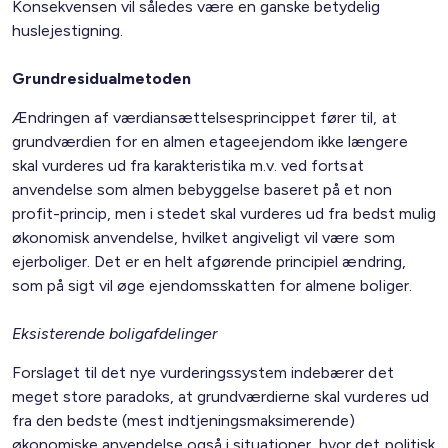
Konsekvensen vil således være en ganske betydelig
huslejestigning.
Grundresidualmetoden
Ændringen af værdiansættelsesprincippet fører til, at
grundværdien for en almen etageejendom ikke længere
skal vurderes ud fra karakteristika m.v. ved fortsat
anvendelse som almen bebyggelse baseret på et non
profit-princip, men i stedet skal vurderes ud fra bedst mulig
økonomisk anvendelse, hvilket angiveligt vil være som
ejerboliger. Det er en helt afgørende principiel ændring,
som på sigt vil øge ejendomsskatten for almene boliger.
Eksisterende boligafdelinger
Forslaget til det nye vurderingssystem indebærer det
meget store paradoks, at grundværdierne skal vurderes ud
fra den bedste (mest indtjeningsmaksimerende)
økonomiske anvendelse også i situationer, hvor det politisk