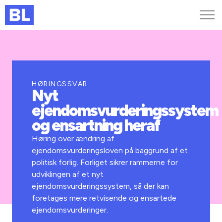
Genveje
Find medarbejder
Kurser og arrangementer
HØRINGSSVAR
Nyt
Jobportalen
ejendomsvurderingssystem
MitBL
og ensartning heraf
Høring over ændring af
ejendomsvurderingsloven på baggrund af et
politisk forlig. Forliget sikrer rammerne for
udviklingen af et nyt
ejendomsvurderingssystem, så der kan
foretages mere retvisende og ensartede
ejendomsvurderinger.