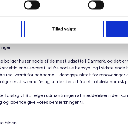
ymret for bl.a. nogle af de forslag i meddelelsen, som vedrører
, nye energikrav, herunder minimumsstandarder, som ikke bør
e eksisterende krav og forpligtelser på nationalt plan.
Tillad valgte
ører fx forslag til indførelse af bindende minimumsstandarder f
fektivitet, krav om minimumsandel af vedvarende energi i bygni
ringer.
e boliger huser nogle af de mest udsatte i Danmark, og det er v
krav altid er balanceret ud fra sociale hensyn, og i sidste ende 
abe reel værdi for beboerne. Udgangspunktet for renoveringer 
liger er af samme årsag, at de sker ud fra et totaløkonomisk pr
te forslag vil BL følge i udmøntningen af meddelelsen i den ko
ng og løbende give vores bemærkninger til.
ig hilsen