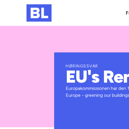
F
HØRINGSSVAR
EU's Re
Europakommissionen har den 14
Europe - greening our buildings