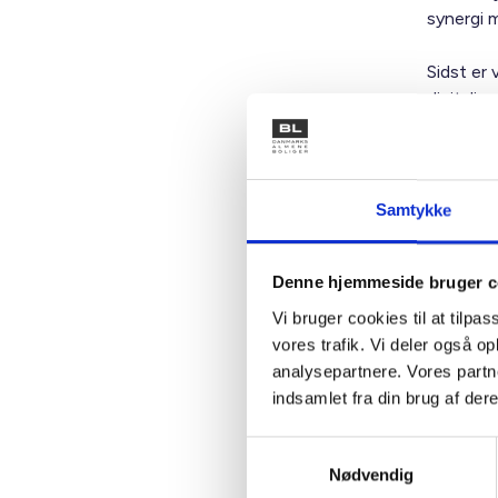
synergi 
Sidst er 
digitali
sektor på
bygningsm
herunder
grønne i
Samtykke
taksono
Denne hjemmeside bruger c
Vi opford
Nordisk M
Vi bruger cookies til at tilpas
med udmø
vores trafik. Vi deler også 
septembe
analysepartnere. Vores partn
bolig- og
indsamlet fra din brug af dere
Vi bidra
Samtykkevalg
Nødvendig
De beky