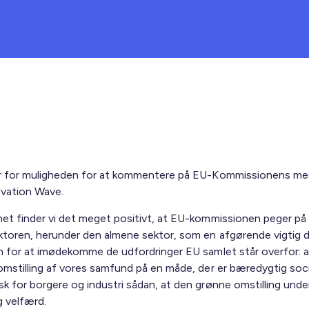
r for muligheden for at kommentere på EU-Kommissionens me
vation Wave.
et finder vi det meget positivt, at EU-kommissionen peger på
toren, herunder den almene sektor, som en afgørende vigtig d
n for at imødekomme de udfordringer EU samlet står overfor: at
omstilling af vores samfund på en måde, der er bæredygtig soci
k for borgere og industri sådan, at den grønne omstilling unde
 velfærd.