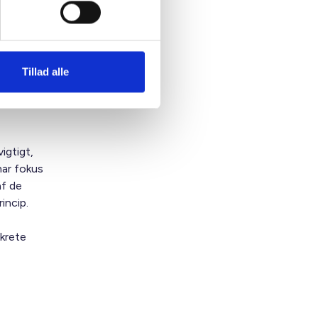
Tillad alle
or
nger og
igtigt,
har fokus
af de
incip.
nkrete