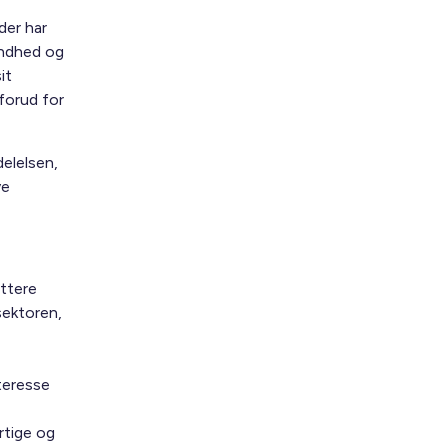
der har
sundhed og
it
forud for
elelsen,
ve
ettere
sektoren,
teresse
rtige og