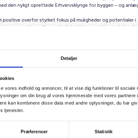
med den nyligt oprettede Erhvervsklynge for byggeri – og anlæg
vi positive overfor styrket fokus på muligheder og potentialer i
sering som en driver af bæredygtighed i byggesektoren. I den al
går der et stort arbejde i øjeblikket med at digitalisere den al
asse, så der fås et fuldt, digitalt overblik over bygningernes t
 energimærkning - ligesom der arbejdes med inddragelse af pri
nvesteringsmidler. Dette arbejde ønskes også kobles til EU-
Detaljer
mien.
ookies
rer i øvrigt til, at man fra dansk side tænker det nordiske samar
inisterråd ind i det danske EU-arbejde i forhold til det videre 
se vores indhold og annoncer, til at vise dig funktioner til sociale
ntningen af Renovation Wave. De nordiske ministre har senes
oplysninger om din brug af vores hjemmeside med vores partnere 
r besluttet at styrke det nordiske samarbejde om en grønner
ere kan kombinere disse data med andre oplysninger, du har giv
 byggesektor, herunder også fx ift. byggevaredirektivet.
s tjenester.
ger meget gerne med vores erfaringer ift. Kommissionens videre
Præferencer
Statistik
mrende elementer