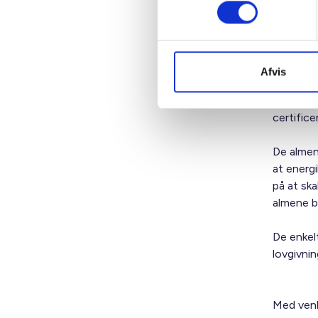
BL er bek
kommende
undergrav
Afvis
Det vedr
energief
certifice
De almen
at energi
på at sk
almene bo
De enkel
lovgivni
Med venl