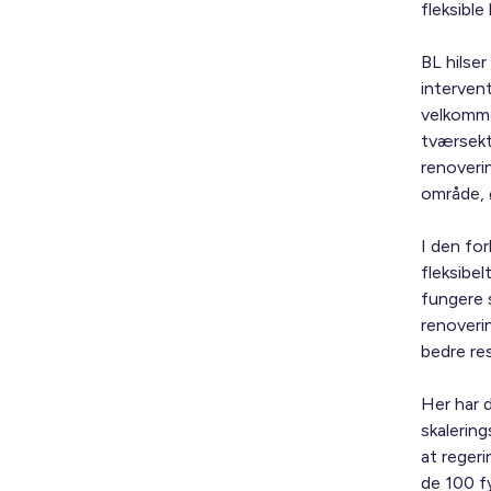
fleksibl
BL hilse
interven
velkomme
tværsekto
renoveri
område, 
I den for
fleksibe
fungere 
renoveri
bedre res
Her har 
skalerin
at regeri
de 100 f