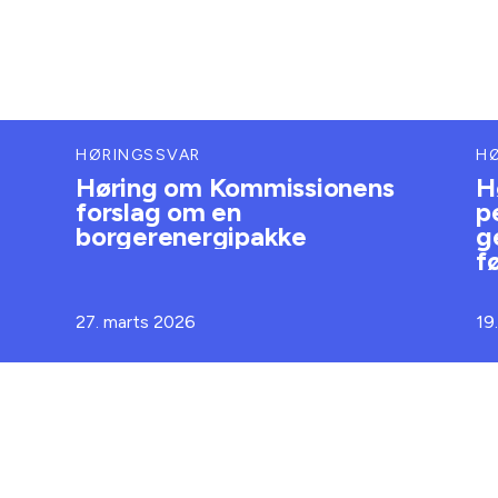
HØRINGSSVAR
H
Høring om Kommissionens
H
forslag om en
p
borgerenergipakke
g
f
27. marts 2026
19