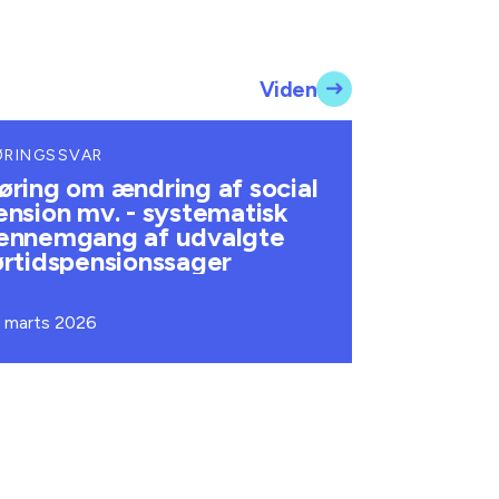
Viden
ØRINGSSVAR
øring om ændring af social
ension mv. - systematisk
ennemgang af udvalgte
ørtidspensionssager
. marts 2026