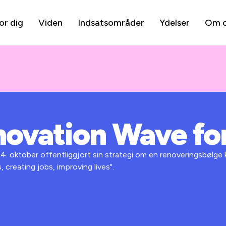
or dig
Viden
Indsatsområder
Ydelser
Om 
novation Wave fo
. oktober offentliggjort sin strategi om en renoveringsbølge
, creating jobs, improving lives".