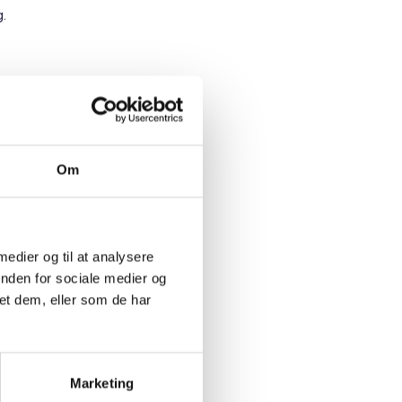
.
mene
mene
ilstand,
vate
Om
bejde i
arbejde
 medier og til at analysere
t i
inden for sociale medier og
e og
et dem, eller som de har
 arbejde.
Marketing