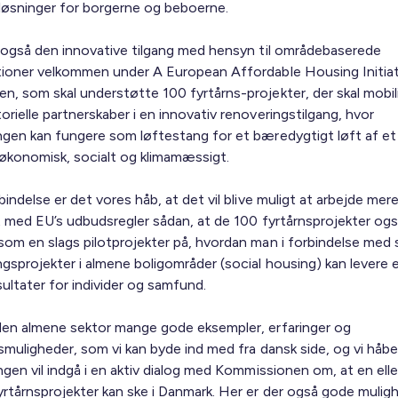
e løsninger for borgerne og beboerne.
r også den innovative tilgang med hensyn til områdebaserede
tioner velkommen under A European Affordable Housing Initiat
n, som skal understøtte 100 fyrtårns-projekter, der skal mobil
rielle partnerskaber i en innovativ renoveringstilgang, hvor
ngen kan fungere som løftestang for et bæredygtigt løft af et
økonomisk, socialt og klimamæssigt.
bindelse er det vores håb, at det vil blive muligt at arbejde mer
lt med EU’s udbudsregler sådan, at de 100 fyrtårnsprojekter ogs
som en slags pilotprojekter på, hvordan man i forbindelse med 
ngsprojekter i almene boligområder (social housing) kan levere
ultater for individer og samfund.
den almene sektor mange gode eksempler, erfaringer og
gsmuligheder, som vi kan byde ind med fra dansk side, og vi håb
ngen vil indgå i en aktiv dialog med Kommissionen om, at en eller
yrtårnsprojekter kan ske i Danmark. Her er der også gode mulig