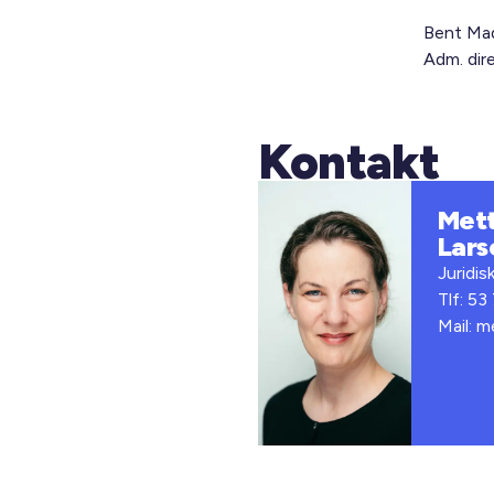
Bent Ma
Adm. dir
Kontakt
Met
Lars
Juridis
Tlf: 53
Mail: m