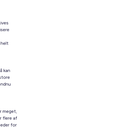
ives
isere
 helt
e
å kan
store
 endnu
er meget,
 flere af
heder for