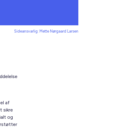
Sideansvarlig: Mette Nørgaard Larsen
ddelelse
el af
 sikre
alt og
rstøtter