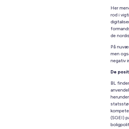
Her mene
rod i vig
digitalis
formands
de nordi
På nuvær
men også
negativ 
De posi
BL finder
anvendeli
herunder
statsstø
kompeten
(SGEI) på
boligpoli