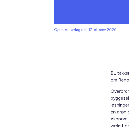
Oprettet: lørdag den 17. oktober 2020
BL takke
om Reno
Overordn
byggesek
løsninge
en grøn 
økonomis
vækst og