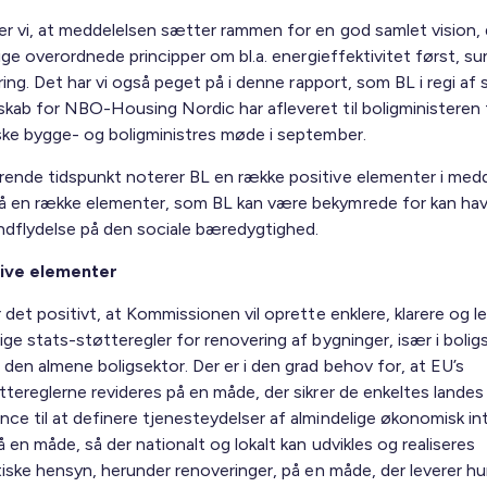
r vi, at meddelelsen sætter rammen for en god samlet vision, 
tige overordnede principper om bl.a. energieffektivitet først, 
ering. Det har vi også peget på i denne rapport, som BL i regi af s
kab for NBO-Housing Nordic har afleveret til boligministeren 
ske bygge- og boligministres møde i september.
ende tidspunkt noterer BL en række positive elementer i medd
 en række elementer, som BL kan være bekymrede for kan ha
indflydelse på den sociale bæredygtighed.
tive elementer
 det positivt, at Kommissionen vil oprette enklere, klarere og l
ge stats-støtteregler for renovering af bygninger, især i bolig
 den almene boligsektor. Der er i den grad behov for, at EU’s
ttereglerne revideres på en måde, der sikrer de enkeltes landes
ce til at definere tjenesteydelser af almindelige økonomisk in
 en måde, så der nationalt og lokalt kan udvikles og realiseres
tiske hensyn, herunder renoveringer, på en måde, der leverer hu