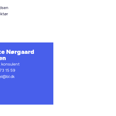
dsen
ektør
te Nørgaard
en
k konsulent
 73 15 59
el@bl.dk