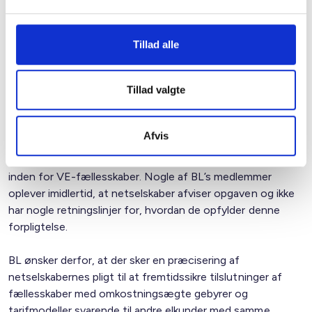
virksomheder. Det er en minimumsbetingelse for, at der på
et ordentligt grundlag kan etableres VE-anlæg lokalt, og
selvfølgelig en forudsætning for, at man kan tage skridtet
Tillad alle
videre og oprette borgerenergifællesskaber/VE-
fællesskaber.
Tillad valgte
Netselskaberne pålægges i Bekendtgørelse om VE-
fællesskaber og borgerenergifællesskaber § 15 og § 16 at
Afvis
samarbejde med VE-fællesskaber og
borgerenergifællesskaber om at lette deling af elektricitet
inden for VE-fællesskaber. Nogle af BL’s medlemmer
oplever imidlertid, at netselskaber afviser opgaven og ikke
har nogle retningslinjer for, hvordan de opfylder denne
forpligtelse.
BL ønsker derfor, at der sker en præcisering af
netselskabernes pligt til at fremtidssikre tilslutninger af
fællesskaber med omkostningsægte gebyrer og
tarifmodeller svarende til andre elkunder med samme