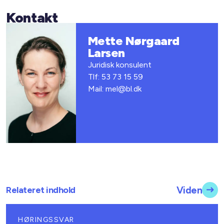
Kontakt
Mette Nørgaard
Larsen
Juridisk konsulent
Tlf: 53 73 15 59
Mail: mel@bl.dk
Relateret indhold
Viden
HØRINGSSVAR