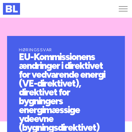
Genveje
Find medarbejder
Kurser og arrangementer
HØRINGSSVAR
EU-Kommissionens
Jobportalen
ændringer i direktivet
MitBL
for vedvarende energi
(VE-direktivet),
direktivet for
bygningers
energimæssige
ydeevne
(bygningsdirektivet)