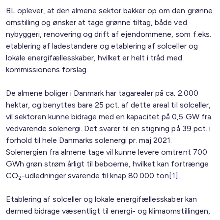
BL oplever, at den almene sektor bakker op om den grønne
omstilling og ønsker at tage grønne tiltag, både ved
nybyggeri, renovering og drift af ejendommene, som f.eks.
etablering af ladestandere og etablering af solceller og
lokale energifællesskaber, hvilket er helt i tråd med
kommissionens forslag.
De almene boliger i Danmark har tagarealer på ca. 2.000
hektar, og benyttes bare 25 pct. af dette areal til solceller,
vil sektoren kunne bidrage med en kapacitet på 0,5 GW fra
vedvarende solenergi. Det svarer til en stigning på 39 pct. i
forhold til hele Danmarks solenergi pr. maj 2021.
Solenergien fra almene tage vil kunne levere omtrent 700
GWh grøn strøm årligt til beboerne, hvilket kan fortrænge
CO
-udledninger svarende til knap 80.000 ton
[1]
.
2
Etablering af solceller og lokale energifællesskaber kan
dermed bidrage væsentligt til energi- og klimaomstillingen,