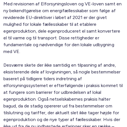
Med revisionen af Elforsyningsloven og VE-loven samt en
ny bekendtgørelse om energifællesskaber som følge af
reviderede EU-direktiver i løbet af 2021 er der givet
mulighed for lokale fællesskaber til at etablere
egenproduktion, dele egenproduceret el samt konvertere
el til varme og til transport. Disse rettigheder er
fundamentale og nødvendige for den lokale udbygning
med VE.
Desværre skete der ikke samtidig en tilpasning af andre,
eksisterende dele af lovgivningen, så nogle bestemmelser
baseret på tidligere tiders indretning af
elforsyningssystemet er efterfølgende i praksis kommet til
at fungere som barrierer for udbredelsen af lokal
egenproduktion. Også netselskabernes praksis halter
bagud, da de stadig opererer ud fra bestemmelser om
tilslutning og tariffer, der aktuelt slet ikke tager højde for
egenproduktion og de nye typer af fællesskaber. Hvis der
ikke ud fra de nu indhøstede erfaringer sker en række –