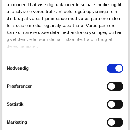
forskellige tolkninger af elmarkedsdirektivets nye regler
annoncer, til at vise dig funktioner til sociale medier og til
vedrørende borgerenergifællesskaber og VE-fællesskaber,
at analysere vores trafik. Vi deler også oplysninger om
afhængig af det lokale netselskab. Nogle lokale
din brug af vores hjemmeside med vores partnere inden
elnetselskaber tolker de nuværende bestemmelser sådan,
for sociale medier og analysepartnere. Vores partnere
at elselskabet skal føre net og hovedmåler frem til alle
kan kombinere disse data med andre oplysninger, du har
bygninger, når der er flere bygninger på samme matrikel.
givet dem, eller som de har indsamlet fra din brug af
deres tjenester.
En sådan tolkning vil medføre et stop for opsætning af
solceller i boligområderne i forbindelse med både nybyggeri
Samtykkevalg
og renoveringer. Konsekvensen er nemlig, at man ikke kan
Nødvendig
udnytte den egenproducerede strøm på tværs af
bygningsmassen inden for den enkelte boligafdeling, idet
passage af en hovedmåler medfører pålæg af afgifter – en
Præferencer
byrde som private villaejere og virksomheder ikke møder.
Statistik
Som et absolut minimum bør reglerne være således, at en
grundejer har mulighed for at føre strømmen rundt på
egne sammenhængende matrikler således, at
Marketing
boligorganisationerne får de samme vilkår som villaejere og