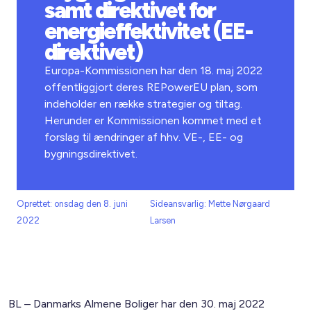
samt direktivet for
energieffektivitet (EE-
direktivet)
Europa-Kommissionen har den 18. maj 2022
offentliggjort deres REPowerEU plan, som
indeholder en række strategier og tiltag.
Herunder er Kommissionen kommet med et
forslag til ændringer af hhv. VE-, EE- og
bygningsdirektivet.
Oprettet: onsdag den 8. juni
Sideansvarlig: Mette Nørgaard
2022
Larsen
BL – Danmarks Almene Boliger har den 30. maj 2022