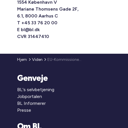
1554 København V
Mariane Thomsens Gade 2F,
6.1, 8000 Aarhus C
T +45 33 76 20 00
E
bl@bl.dk
CVR 31447410
Hjem
Viden
EU-Kommissionens ændringer i direktivet for vedvarende energi (VE-direktivet), direktivet for bygningers energimæssige ydeevne (bygningsdirektivet) samt direktivet for energieffektivitet (EE-direktivet)
Genveje
BL's selvbetjening
Jobportalen
BL Informerer
Presse
Om BL