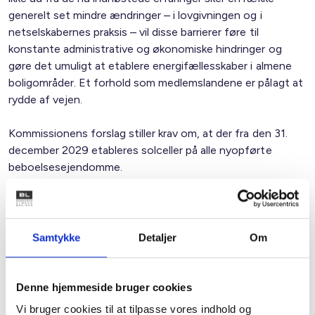
generelt set mindre ændringer – i lovgivningen og i
netselskabernes praksis – vil disse barrierer føre til
konstante administrative og økonomiske hindringer og
gøre det umuligt at etablere energifællesskaber i almene
boligområder. Et forhold som medlemslandene er pålagt at
rydde af vejen.
Kommissionens forslag stiller krav om, at der fra den 31.
december 2029 etableres solceller på alle nyopførte
beboelsesejendomme.
Netselskaberne fortolker reglerne i elmarkedsdirektivet,
VE-direktivet og lignende direktiver meget forskelligt, så
regler og love, der skulle fremme den grønne omstilling i
Samtykke
Detaljer
Om
forbindelse med renoveringer og nybyggerier, får den
modsatte virkning.
Denne hjemmeside bruger cookies
BL’s medlemmer oplever i konkrete byggesager meget
Vi bruger cookies til at tilpasse vores indhold og