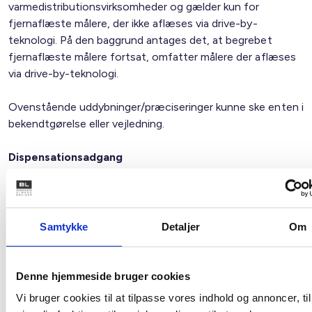
varmedistributionsvirksomheder og gælder kun for
fjernaflæste målere, der ikke aflæses via drive-by-
teknologi. På den baggrund antages det, at begrebet
fjernaflæste målere fortsat, omfatter målere der aflæses
via drive-by-teknologi.
Ovenstående uddybninger/præciseringer kunne ske enten i
bekendtgørelse eller vejledning.
Dispensationsadgang
BL bemærker, at dispensationsadgangen helt er fjernet,
idet Energieffektivitetsdirektivet ikke giver hjemmel til en
sådan dispensationsadgang. BL finder dette beklageligt,
idet boligorganisa-tionerne har en bunden opgave i at
Samtykke
Detaljer
Om
holde huslejen på et acceptabelt niveau, og det vil, særligt
for de mindre boligorganisationer, være forbundet med
uforholdsmæssigt store administrative omkostninger at
Denne hjemmeside bruger cookies
overholde bekendtgørelsens § 15 og 17.
Vi bruger cookies til at tilpasse vores indhold og annoncer, til