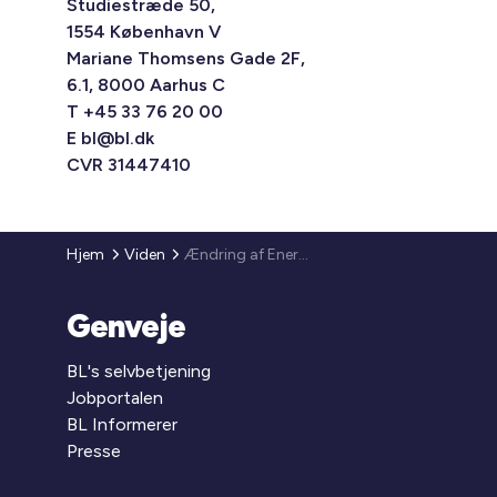
Studiestræde 50,
1554 København V
Mariane Thomsens Gade 2F,
6.1, 8000 Aarhus C
T +45 33 76 20 00
E
bl@bl.dk
CVR 31447410
Hjem
Viden
Ændring af Energioplysningsbekendtgørelsen
Genveje
BL's selvbetjening
Jobportalen
BL Informerer
Presse