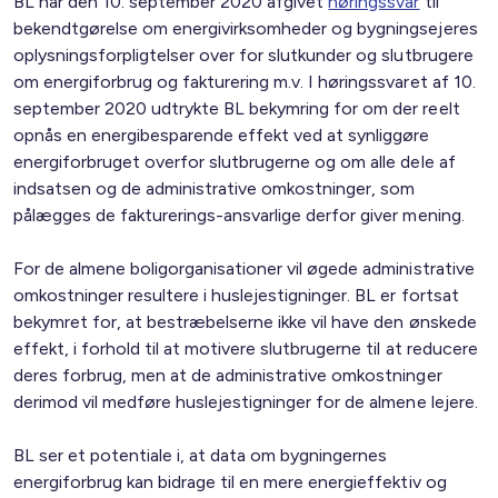
BL har den 10. september 2020 afgivet
høringssvar
til
bekendtgørelse om energivirksomheder og bygningsejeres
oplysningsforpligtelser over for slutkunder og slutbrugere
om energiforbrug og fakturering m.v. I høringssvaret af 10.
september 2020 udtrykte BL bekymring for om der reelt
opnås en energibesparende effekt ved at synliggøre
energiforbruget overfor slutbrugerne og om alle dele af
indsatsen og de administrative omkostninger, som
pålægges de fakturerings-ansvarlige derfor giver mening.
For de almene boligorganisationer vil øgede administrative
omkostninger resultere i huslejestigninger. BL er fortsat
bekymret for, at bestræbelserne ikke vil have den ønskede
effekt, i forhold til at motivere slutbrugerne til at reducere
deres forbrug, men at de administrative omkostninger
derimod vil medføre huslejestigninger for de almene lejere.
BL ser et potentiale i, at data om bygningernes
energiforbrug kan bidrage til en mere energieffektiv og