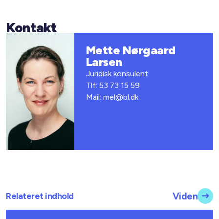
Kontakt
Mette Nørgaard
Larsen
Juridisk konsulent
Tlf: 53 73 15 59
Mail: mel@bl.dk
Relateret indhold
Viden