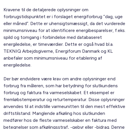
Kravene til de detaljerede oplysninger om
forbrugstidspunktet er i forslaget energiforbrug ”dag, uge
eller måned”. Dette er uhensigtsmæssigt, da det vurderede
minimumsniveau for at identificere energibesparelser, f.eks.
spild og tomgang i forbindelse med databaseret
energiledelse, er timeværdier. Dette er også hvad bl.a.
TEKNIQ Arbejdsgiverne, Energiforum Danmark og KL
anbefaler som minimumsniveau for etablering af
energiledelse.
Der bør endvidere være krav om andre oplysninger end
forbrug fra måleren, som har betydning for slutkundens
forbrug og faktura fra varmeselskabet. Et eksempel er
fremløbstemperatur og returtemperatur. Disse oplysninger
anvendes til at indstille varmeunitten til den mest effektive
driftstilstand. Manglende afkøling hos slutkunden
medfører hos de fleste varmeselskaber en faktura med
betegnelser som afkølingsstraf, -gebyr eller -bidrag. Denne