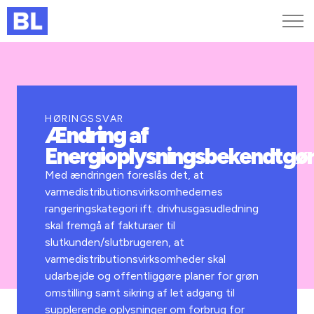
Genveje
Find medarbejder
Kurser og arrangementer
HØRINGSSVAR
Ændring af
Jobportalen
Energioplysningsbekendtgør
MitBL
Med ændringen foreslås det, at
varmedistributionsvirksomhedernes
rangeringskategori ift. drivhusgasudledning
skal fremgå af fakturaer til
slutkunden/slutbrugeren, at
varmedistributionsvirksomheder skal
udarbejde og offentliggøre planer for grøn
omstilling samt sikring af let adgang til
supplerende oplysninger om forbrug for