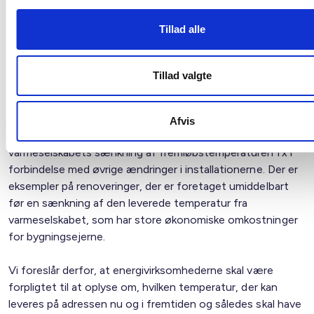
bygningsejere og virksomheder, bl.a. hvis omstillingen
betyder en lavere fremløbstemperatur til bygningen.
Tillad alle
Bygningsejerne kan tilpasse varmeanlæg,
varmtvandsinstallation og øvrige bygningsinstallationer,
uden at det får betydning for komfort og sundhed for
Tillad valgte
bygningsejerne.
Ændringerne skal imidlertid, for at det er økonomisk
Afvis
fordelagtigt for bygningsejer, foretages i god tid forud for
varmeselskabets sænkning af fremløbstemperaturen fx i
forbindelse med øvrige ændringer i installationerne. Der er
eksempler på renoveringer, der er foretaget umiddelbart
før en sænkning af den leverede temperatur fra
varmeselskabet, som har store økonomiske omkostninger
for bygningsejerne.
Vi foreslår derfor, at energivirksomhederne skal være
forpligtet til at oplyse om, hvilken temperatur, der kan
leveres på adressen nu og i fremtiden og således skal have