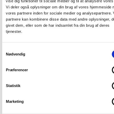
vise dig funktioner til sociale medier og til at analysere vores 
BL vurderer, at der er behov for en dispensationsordning.
Vi deler også oplysninger om din brug af vores hjemmeside
vores partnere inden for sociale medier og analysepartnere.
Oplysningspligten efter § 21
partnere kan kombinere disse data med andre oplysninger, d
I bestemmelsen er der krav til
givet dem, eller som de har indsamlet fra din brug af deres
”Varmedistributionsvirksomheder”, men det bør vel rettelig
tjenester.
være ”Fjernkølingsdistributionsvirksomhed”.
BL foreslår ligeledes ”fordelingsmålere” erstattet med
Samtykkevalg
begrebet ”hoved- afregningsmåler”, ligesom ved § 16.
Nødvendig
Varmedistributionsvirksomhedernes plan for grøn
Præferencer
omstilling § 25
BL bakker ligesom TEKNIQ Arbejdsgiverne op om
initiativet om at varmedistributionsselskaberne skal
Statistik
udarbejde og offentliggøre planer for den grønne
omstilling og bemærker at Energistyrelsen vil komme med
Marketing
anbefalinger til planerne. Vi ønsker at gøre opmærksom på,
at selskabernes grønne omstilling har betydning for