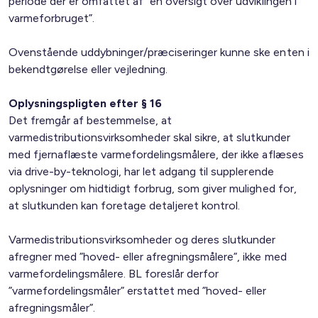
periode der er omfattet af ”en oversigt over udviklingen i
varmeforbruget”.
Ovenstående uddybninger/præciseringer kunne ske enten i
bekendtgørelse eller vejledning.
Oplysningspligten efter § 16
Det fremgår af bestemmelse, at
varmedistributionsvirksomheder skal sikre, at slutkunder
med fjernaflæste varmefordelingsmålere, der ikke aflæses
via drive-by-teknologi, har let adgang til supplerende
oplysninger om hidtidigt forbrug, som giver mulighed for,
at slutkunden kan foretage detaljeret kontrol.
Varmedistributionsvirksomheder og deres slutkunder
afregner med ”hoved- eller afregningsmålere”, ikke med
varmefordelingsmålere. BL foreslår derfor
”varmefordelingsmåler” erstattet med ”hoved- eller
afregningsmåler”.