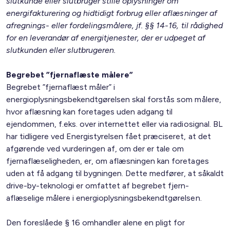
slutkunde eller slutbruger stille oplysninger om
energifakturering og hidtidigt forbrug eller aflæsninger af
afregnings- eller fordelingsmålere, jf. §§ 14-16, til rådighed
for en leverandør af energitjenester, der er udpeget af
slutkunden eller slutbrugeren.
Begrebet ”fjernaflæste målere”
Begrebet ”fjernaflæst måler” i
energioplysningsbekendtgørelsen skal forstås som målere,
hvor aflæsning kan foretages uden adgang til
ejendommen, f.eks. over internettet eller via radiosignal. BL
har tidligere ved Energistyrelsen fået præciseret, at det
afgørende ved vurderingen af, om der er tale om
fjernaflæseligheden, er, om aflæsningen kan foretages
uden at få adgang til bygningen. Dette medfører, at såkaldt
drive-by-teknologi er omfattet af begrebet fjern-
aflæselige målere i energioplysningsbekendtgørelsen.
Den foreslåede § 16 omhandler alene en pligt for