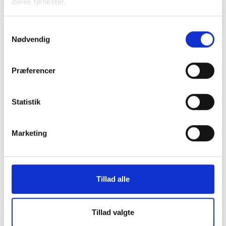
deres tjenester.
Samtykkevalg
Relateret indhold
Viden
Nødvendig
HØRINGSSVAR
Præferencer
Høring over ændring af bekendtgørelse om
grundlæggende kontraktmæssige
rettigheder på varme- og køleområdet
Statistik
30. marts 2026
Marketing
HØRINGSSVAR
Høring om Kommissionens forslag om en
borgerenergipakke
Tillad alle
27. marts 2026
Tillad valgte
HØRINGSSVAR