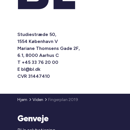
Studiestræde 50,
1554 København V
Mariane Thomsens Gade 2F,
6.1, 8000 Aarhus C
T +45 33 76 20 00
E
bl@bl.dk
CVR 31447410
Hjem
Viden
Fingerplan 2019
Genveje