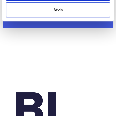
Høring om ændring af social pension mv. -
systematisk gennemgang af udvalgte
førtidspensionssager
Afvis
19. marts 2026