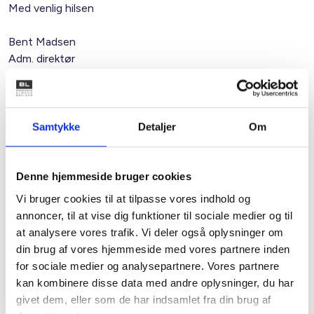
Med venlig hilsen
Bent Madsen
Adm. direktør
Kontakt
Samtykke
Detaljer
Om
Sanne Steen
Petersen
Denne hjemmeside bruger cookies
Afdelingschef
Vi bruger cookies til at tilpasse vores indhold og
Tlf: 22 20 87 73
annoncer, til at vise dig funktioner til sociale medier og til
Mail: spe@bl.dk
at analysere vores trafik. Vi deler også oplysninger om
din brug af vores hjemmeside med vores partnere inden
for sociale medier og analysepartnere. Vores partnere
kan kombinere disse data med andre oplysninger, du har
givet dem, eller som de har indsamlet fra din brug af