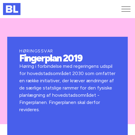
Genveje
Find medarbejder
Kurser og arrangementer
HØRINGSSVAR
Fingerplan 2019
Jobportalen
MitBL
Høring i forbindelse med regeringens udspil
for hovedstadsområdet 2030 som omfatter
en række initiativer, der kræver ændringer af
de særlige statslige rammer for den fysiske
planlægning af hovedstadsområdet -
Fingerplanen. Fingerplanen skal derfor
revideres.