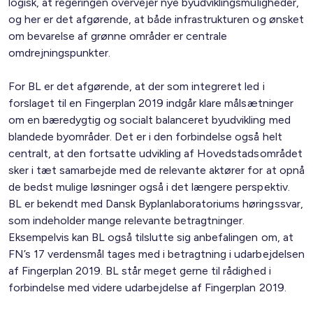
logisk, at regeringen overvejer nye byudviklingsmuligheder,
og her er det afgørende, at både infrastrukturen og ønsket
om bevarelse af grønne områder er centrale
omdrejningspunkter.
For BL er det afgørende, at der som integreret led i
forslaget til en Fingerplan 2019 indgår klare målsætninger
om en bæredygtig og socialt balanceret byudvikling med
blandede byområder. Det er i den forbindelse også helt
centralt, at den fortsatte udvikling af Hovedstadsområdet
sker i tæt samarbejde med de relevante aktører for at opnå
de bedst mulige løsninger også i det længere perspektiv.
BL er bekendt med Dansk Byplanlaboratoriums høringssvar,
som indeholder mange relevante betragtninger.
Eksempelvis kan BL også tilslutte sig anbefalingen om, at
FN’s 17 verdensmål tages med i betragtning i udarbejdelsen
af Fingerplan 2019. BL står meget gerne til rådighed i
forbindelse med videre udarbejdelse af Fingerplan 2019.