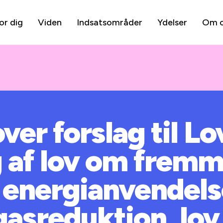
or dig
Viden
Indsatsområder
Ydelser
Om 
ver forslag til L
 af lov om fremm
v energianvendels
gasreduktion, lo