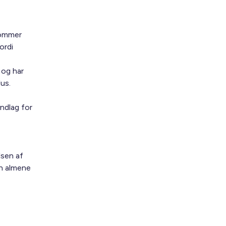
kommer
ordi
 og har
us.
ndlag for
lsen af
en almene