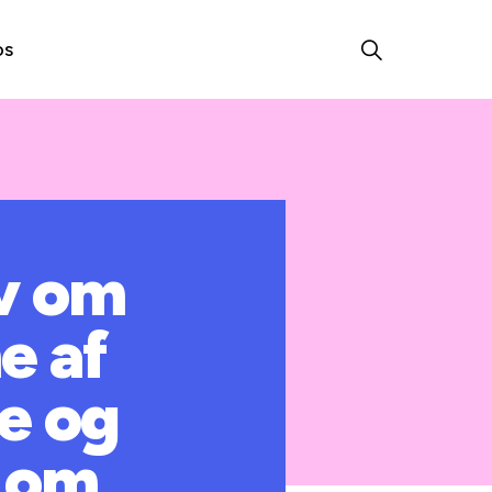
os
ov om
e af
e og
v om