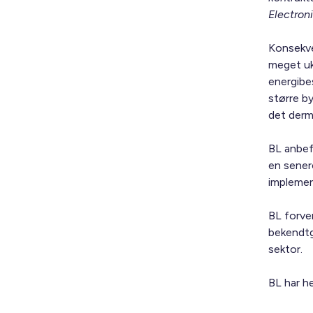
Electron
Konsekve
meget ukl
energibe
større by
det derm
BL anbef
en sene
implemen
BL forve
bekendtgø
sektor.
BL har he