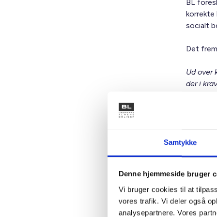
BL foresl
korrekte
socialt 
Det frem
Ud over k
der i kr
energieff
mindst 3
bygninge
organer,
bygninger
Samtykke
Europa-P
bygninge
Denne hjemmeside bruger c
forpligte
renoverin
Vi bruger cookies til at tilpas
vores trafik. Vi deler også 
Formuleri
analysepartnere. Vores partn