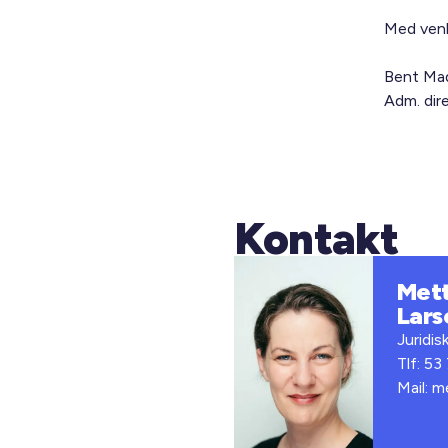
Med venl
Bent Ma
Adm. dir
Kontakt
Met
Lars
Juridis
Tlf: 53
Mail: m