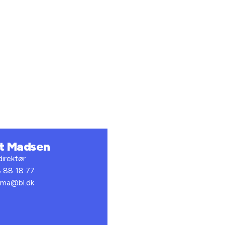
t Madsen
direktør
8 88 18 77
 bma@bl.dk