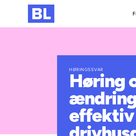
F
HØRINGSSVAR
Høring o
ændring
effekti
drivhus