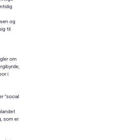
mtidig
ssen og
g til
egler om
rgibyrde,
or i
r ”social
blandet
, som er