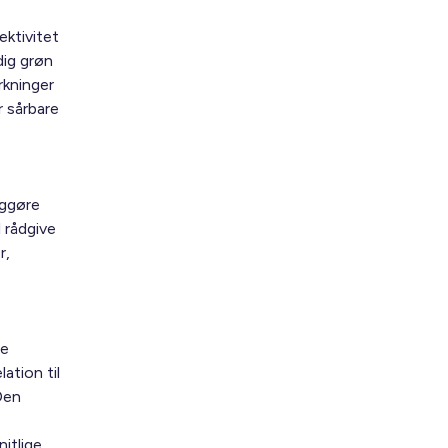
ektivitet
dig grøn
rkninger
r sårbare
iggøre
 rådgive
r,
te
ation til
Den
itlige