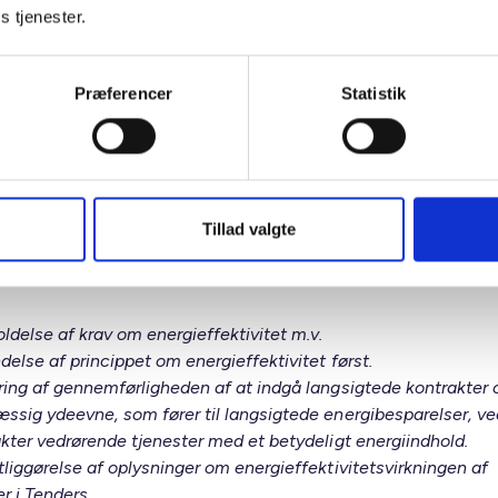
nisationernes forpligtelse. De almene boliger er ikke ”social hou
s tjenester.
oligorganisationer er ikke omfattet af begrebet offentlige or
 direktivet, og derfor er almene boliger ikke omfattet af kravet i
ts artikel 6 om renovering af 3 pct. af det samlede etageareal. 
Præferencer
Statistik
ikke et formål med den citerede bemærkning, og den bør udgå.
ige udbud
slåede § 12 giver Klima-, energi- og forsyningsministeren bemy
astsætte regler om, at ordregivende myndigheder og ordregiven
Tillad valgte
i forbindelse med udbud skal
oldelse af krav om energieffektivitet m.v.
delse af princippet om energieffektivitet først.
ring af gennemførligheden af at indgå langsigtede kontrakter
ssig ydeevne, som fører til langsigtede energibesparelser, v
akter vedrørende tjenester med et betydeligt energiindhold.
tliggørelse af oplysninger om energieffektivitetsvirkningen af
er i Tenders