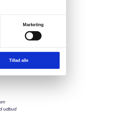
sing”.
ganer som
Der er
Marketing
ndigelse
de
Tillad alle
 om
ed udbud