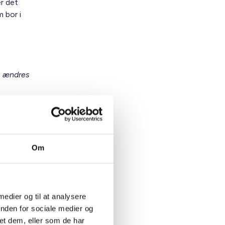
er det
 bor i
g, ændres
ikre, at
de
ntlige
ale
 9 i
Om
m
 for
hvis
 medier og til at analysere
inden for sociale medier og
et dem, eller som de har