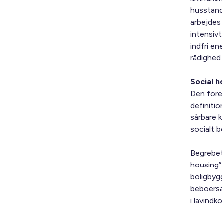
husstand
arbejdes
intensiv
indfri en
rådighed
Social h
Den fore
definiti
sårbare 
socialt b
Begrebet 
housing”.
boligbygg
beboersa
i lavind