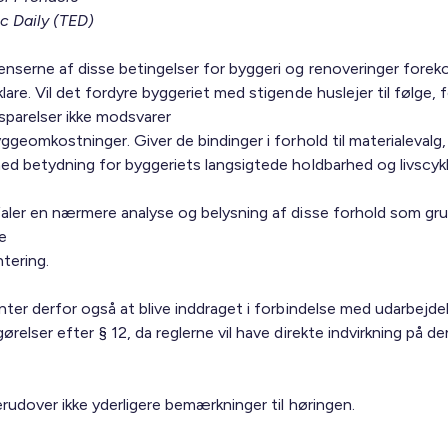
ic Daily (TED)
nserne af disse betingelser for byggeri og renoveringer fore
are. Vil det fordyre byggeriet med stigende huslejer til følge, f
sparelser ikke modsvarer
ggeomkostninger. Giver de bindinger i forhold til materialevalg,
ed betydning for byggeriets langsigtede holdbarhed og livscykl
aler en nærmere analyse og belysning af disse forhold som gru
re
tering.
nter derfor også at blive inddraget i forbindelse med udarbejde
relser efter § 12, da reglerne vil have direkte indvirkning på d
rudover ikke yderligere bemærkninger til høringen.