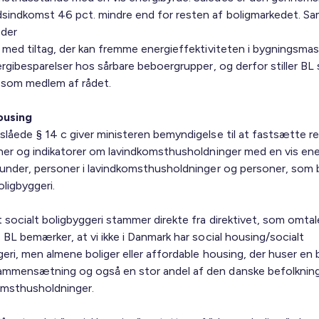
sindkomst 46 pct. mindre end for resten af boligmarkedet. Sa
 der
t med tiltag, der kan fremme energieffektiviteten i bygningsma
ergibesparelser hos sårbare beboergrupper, og derfor stiller BL si
 som medlem af rådet.
ousing
slåede § 14 c giver ministeren bemyndigelse til at fastsætte r
oner og indikatorer om lavindkomsthusholdninger med en vis ene
kunder, personer i lavindkomsthusholdninger og personer, som b
oligbyggeri.
socialt boligbyggeri stammer direkte fra direktivet, som omtale
 BL bemærker, at vi ikke i Danmark har social housing/socialt
eri, men almene boliger eller affordable housing, der huser en 
mmensætning og også en stor andel af den danske befolkning
komsthusholdninger.