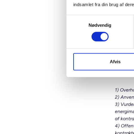
boligorga
indsamlet fra din brug af dere
Almene b
fastsat i
Samtykkevalg
direktive
Nødvendig
således 
Offentl
Den fore
til at f
Afvis
enheder 
sikre
1) Overh
2) Anven
3) Vurde
energimæ
af kontr
4) Offen
kontrakt