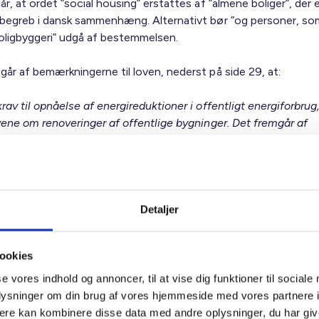
år, at ordet ”social housing” erstattes af ”almene boliger”, der 
 begreb i dansk sammenhæng. Alternativt bør ”og personer, som
boligbyggeri” udgå af bestemmelsen.
går af bemærkningerne til loven, nederst på side 29, at:
rav til opnåelse af energireduktioner i offentligt energiforbru
avene om renoveringer af offentlige bygninger. Det fremgår af
ektivitetsdirektivet artikel 6, stk. 1, at hver medlemsstat skal s
 pct. af det samlede etageareal i opvarmede og/eller nedkøle
r med et samlet nytteetageareal over 250 m2, der ejes af offe
 skal renoveres så de mindst omdannes til næsten energineutr
 (NZEB) eller nulemissionsbygninger (ZEB) i henhold til artikel
Detaljer
arlamentets og Rådets direktiv 2010/31/EU af 19. maj 2010 o
rs energimæssige ydeevne. Socialt boligbyggeri kan undtages
ookies
lsen, hvis renoveringen ikke vil være omkostningsneutral, eller 
gen vil føre til huslejestigninger.
se vores indhold og annoncer, til at vise dig funktioner til sociale
oplysninger om din brug af vores hjemmeside med vores partnere 
ngen kan give anledning til forvirring om de almene
ere kan kombinere disse data med andre oplysninger, du har giv