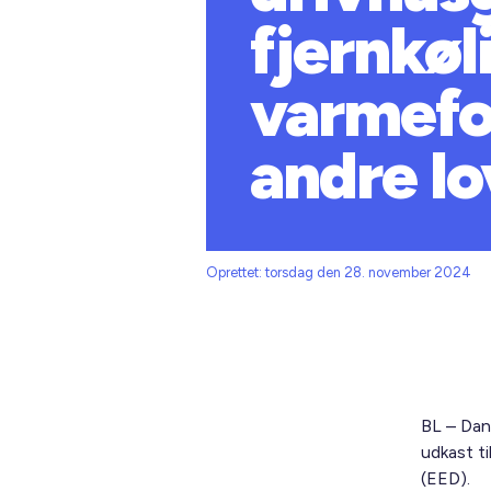
fjernkøl
varmefo
andre lo
Oprettet: torsdag den 28. november 2024
BL – Dan
udkast ti
(EED).