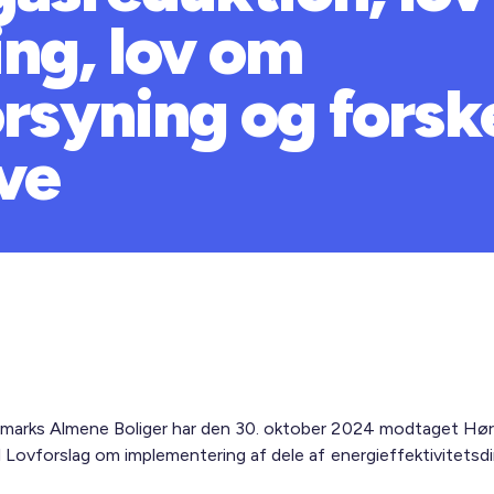
ing, lov om
rsyning og forske
ve
marks Almene Boliger har den 30. oktober 2024 modtaget Hør
l Lovforslag om implementering af dele af energieffektivitetsdi