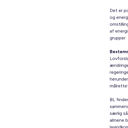
Det er po
og energ
omstillin
af energ
grupper.
Bestemm
Lovforsl
ændringer
regering
herunder
målrette
BL finder
sammensæ
særlig så
almene b
lavindko