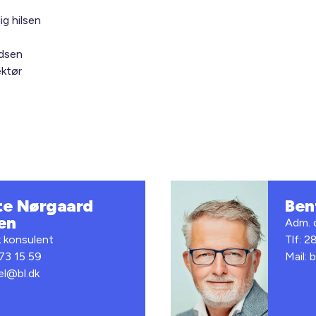
ig hilsen
dsen
ektør
te Nørgaard
Ben
en
Adm. 
k konsulent
Tlf: 2
 73 15 59
Mail:
el@bl.dk