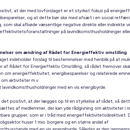
sitivt, at der med lovforslaget er et styrket fokus på energieff
ibesparelser, og at dette bør ske med afsæt i en social retfær
g, som skal afbøde væsentlige negative direkte eller indirekte vi
ieffektivitetsforanstaltninger på lavindkomsthusholdninger elle
elser om ændring af Rådet for Energieffektiv omstilling
aget indeholder forslag til bestemmelser med henblik på at mul
 af Rådet for Energieffektiv Omstilling, så rådet fremover skal
en om energieffektivitet, energibesparelser og relaterede emne
 om aktiviteter m.v.
t lavindkomsthusholdninger med en vis energibyrde.
 det positivt, at der lægges op til en styrkelse af rådet, så det
ttes af medlemmer, der kan yde rådgivning om aktiviteter i rel
rbare grupper, som er i tråd med energieffektivitetsdirektivet. 
oligsektor huser 1 mio. borgere og en større andel af
msthusstande med en vis energibyrde. Således er den gennemsn