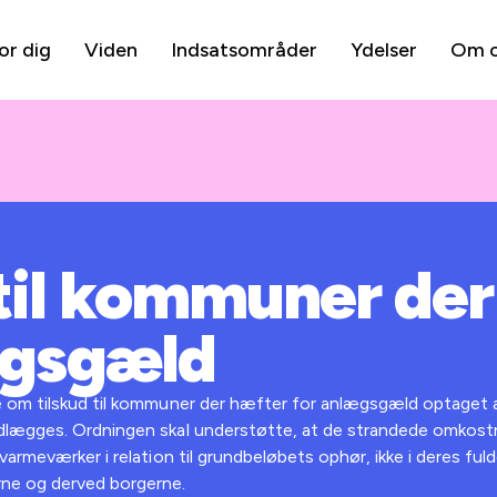
or dig
Viden
Indsatsområder
Ydelser
Om 
 til kommuner der
ægsgæld
 om tilskud til kommuner der hæfter for anlægsgæld optaget a
dlægges. Ordningen skal understøtte, at de strandede omkost
armeværker i relation til grundbeløbets ophør, ikke i deres ful
ne og derved borgerne.