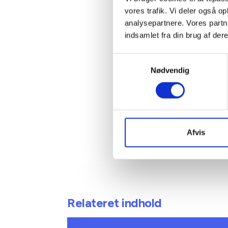
Kontakt
vores trafik. Vi deler også 
analysepartnere. Vores partn
Met
indsamlet fra din brug af dere
Lars
Samtykkevalg
Juridis
Nødvendig
Tlf: 53
Mail: m
Afvis
Relateret indhold