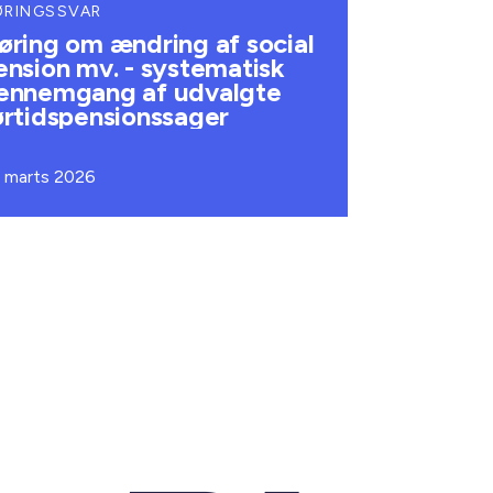
ØRINGSSVAR
øring om ændring af social
ension mv. - systematisk
ennemgang af udvalgte
ørtidspensionssager
. marts 2026