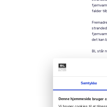
fjernvarm
falder t
Fremadre
stranded
fjernvar
det kan b
BL står 
Med venl
Bent Ma
Adm. dir
Samtykke
Denne hjemmeside bruger c
Vi bruger cookies til at tilpas