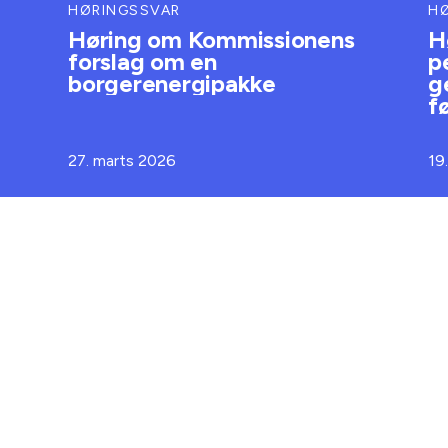
HØRINGSSVAR
H
Høring om Kommissionens
H
forslag om en
p
borgerenergipakke
g
f
27. marts 2026
19