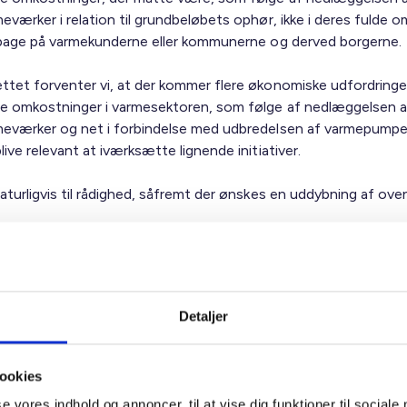
eværker i relation til grundbeløbets ophør, ikke i deres fulde 
ilbage på varmekunderne eller kommunerne og derved borgerne.
ttet forventer vi, at der kommer flere økonomiske udfordring
e omkostninger i varmesektoren, som følge af nedlæggelsen a
meværker og net i forbindelse med udbredelsen af varmepumpe
live relevant at iværksætte lignende initiativer.
naturligvis til rådighed, såfremt der ønskes en uddybning af ov
ig hilsen
dsen
ektør
Detaljer
ookies
se vores indhold og annoncer, til at vise dig funktioner til sociale