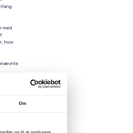
omfang
er med
f
r, hvor
ennævnte.
Om
 medier og til at analysere