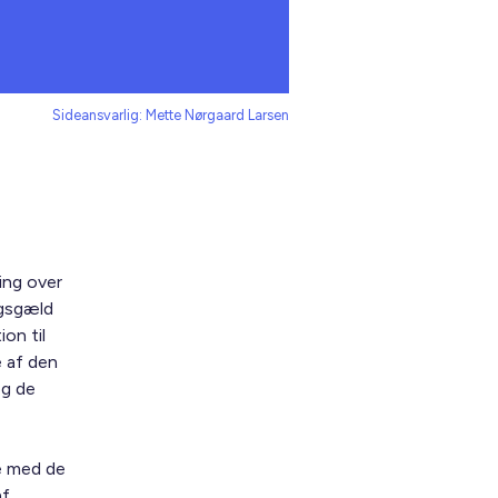
Sideansvarlig: Mette Nørgaard Larsen
ing over
ægsgæld
on til
 af den
og de
se med de
af