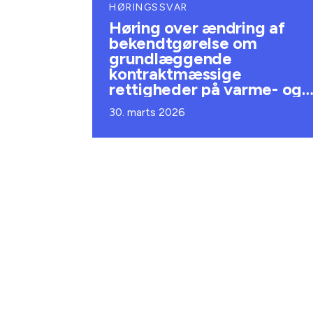
HØRINGSSVAR
Høring over ændring af
bekendtgørelse om
grundlæggende
kontraktmæssige
rettigheder på varme- og
køleområdet
30. marts 2026