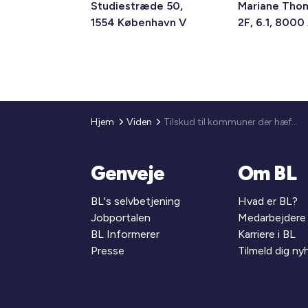
Studiestræde 50,
Mariane Tho
1554 København V
2F, 6.1, 8000
Hjem
Viden
Tilskud til kommuner der hæfter for anlægsgæld
Genveje
Om BL
BL's selvbetjening
Hvad er BL?
Jobportalen
Medarbejdere
BL Informerer
Karriere i BL
Presse
Tilmeld dig n