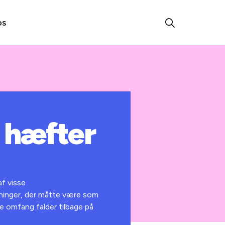
os
 hæfter
f visse
ninger, der måtte være som
de omfang falder tilbage på