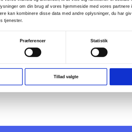
oplysninger om din brug af vores hjemmeside med vores partnere 
ere kan kombinere disse data med andre oplysninger, du har giv
te Nørgaard
s tjenester.
en
k konsulent
Præferencer
Statistik
 73 15 59
el@bl.dk
Tillad valgte