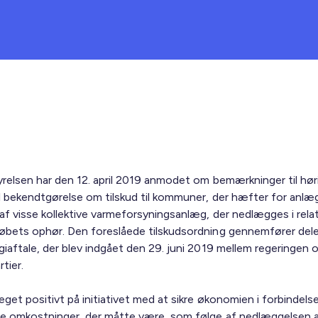
yrelsen har den 12. april 2019 anmodet om bemærkninger til hør
il bekendtgørelse om tilskud til kommuner, der hæfter for anl
f visse kollektive varmeforsyningsanlæg, der nedlægges i relati
øbets ophør. Den foreslåede tilskudsordning gennemfører dele
giaftale, der blev indgået den 29. juni 2019 mellem regeringen 
rtier.
eget positivt på initiativet med at sikre økonomien i forbindel
e omkostninger, der måtte være, som følge af nedlæggelsen 