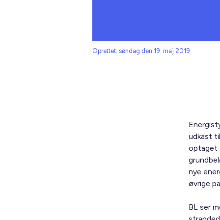
Oprettet: søndag den 19. maj 2019
Energist
udkast t
optaget a
grundbel
nye ener
øvrige pa
BL ser m
stranded