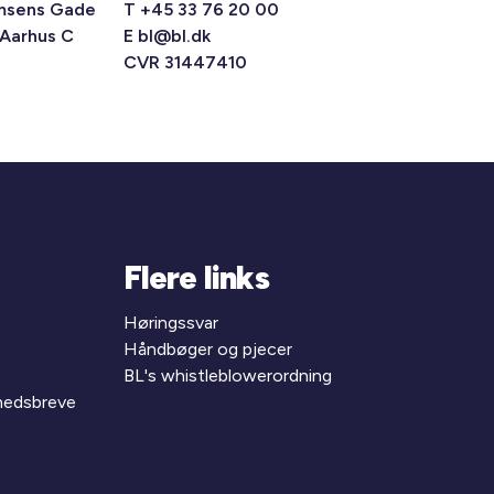
msens Gade
T +45 33 76 20 00
 Aarhus C
E
bl@bl.dk
CVR 31447410
Flere links
Høringssvar
Håndbøger og pjecer
BL's whistleblowerordning
yhedsbreve