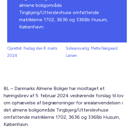
almene boligområde
Tingbjerg/Utterslevhuse omfattende
matriklerne 1702, 3636 og 3368b Husum,
København.
Oprettet: fredag den 8. marts
Sideansvarlig: Mette Nørgaard
2024
Larsen
BL – Danmarks Almene Boliger har modtaget et
høringsbrev af 5. februar 2024 vedrørende forslag til lov
om ophævelse af begrænsninger for arealanvendelsen i
det almene boligområde Tingbjerg/Utterslevhuse
omfattende matriklerne 1702, 3636 og 3368b Husum,
København.