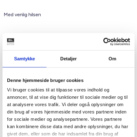
Med venlig hilsen
Bent Madsen
Kontakt
Samtykke
Detaljer
Om
Mette Nørgaard
Larsen
Denne hjemmeside bruger cookies
Juridisk konsulent
Vi bruger cookies til at tilpasse vores indhold og
Tlf: 53 73 15 59
annoncer, til at vise dig funktioner til sociale medier og til
Mail: mel@bl.dk
at analysere vores trafik. Vi deler også oplysninger om
din brug af vores hjemmeside med vores partnere inden
for sociale medier og analysepartnere. Vores partnere
kan kombinere disse data med andre oplysninger, du har
givet dem, eller som de har indsamlet fra din brug af