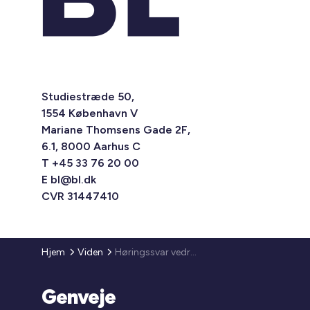
Studiestræde 50,
1554 København V
Mariane Thomsens Gade 2F,
6.1, 8000 Aarhus C
T +45 33 76 20 00
E
bl@bl.dk
CVR 31447410
Hjem
Viden
Høringssvar vedr. ophævelse af begrænsninger for arealanvendelsen i det almene boligområde Tingbjerg/Utterslevhuse
Genveje