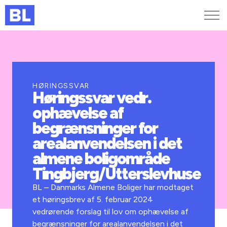
Genveje
Find medarbejder
Kurser og arrangementer
HØRINGSSVAR
Høringssvar vedr.
Jobportalen
ophævelse af
MitBL
begrænsninger for
arealanvendelsen i det
almene boligområde
Tingbjerg/Utterslevhuse
BL – Danmarks Almene Boliger har modtaget
et høringsbrev af 5. februar 2024
vedrørende forslag til lov om ophævelse af
begrænsninger for arealanvendelsen i det