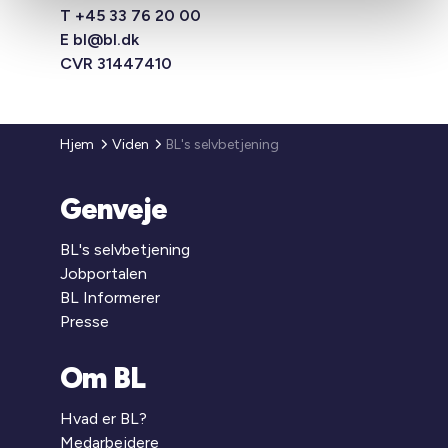
T +45 33 76 20 00
E
bl@bl.dk
CVR 31447410
Hjem
Viden
BL's selvbetjening
Genveje
BL's selvbetjening
Jobportalen
BL Informerer
Presse
Om BL
Hvad er BL?
Medarbejdere