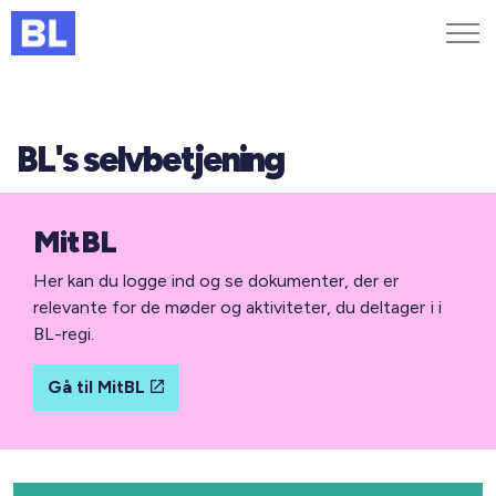
Genveje
BL's selvbetjening
Find medarbejder
Kurser og arrangementer
Jobportalen
MitBL
MitBL
Her kan du logge ind og se dokumenter, der er
relevante for de møder og aktiviteter, du deltager i i
BL-regi.
Gå til MitBL