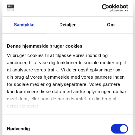
Kontakt os
Samtykke
Detaljer
Om
Peter Ravn-Olesen
Digital konsulent
Denne hjemmeside bruger cookies
Tlf: 41 31 60 15
Vi bruger cookies til at tilpasse vores indhold og
Mail: pro@bl.dk
annoncer, til at vise dig funktioner til sociale medier og til
at analysere vores trafik. Vi deler også oplysninger om
din brug af vores hjemmeside med vores partnere inden
for sociale medier og analysepartnere. Vores partnere
kan kombinere disse data med andre oplysninger, du har
givet dem, eller som de har indsamlet fra din brug af
deres tjenester.
Samtykkevalg
Nødvendig