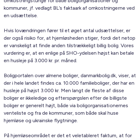
omkostningstunge for både boligorganisationer og
kommuner, jf. vedlagt BL’s faktaark af omkostningerne ved
en udsættelse.
Hvis lovændringen fører til et øget antal udsættelser, er
der også risiko for, at hjemløsheden stiger, fordi det netop
er vanskeligt at finde anden tilstrækkeligt billig bolig. Vores
vurdering er, at en enlige på SHO-ydelsen højst kan betale
en husleje på 3.000 kr. pr. måned.
Boligportalen over almene boliger, danmarkbolig.dk, viser, at
der i hele landet findes ca. 10.000 familieboliger, der har en
husleje på højst 3.000 kr. Men langt de fleste af disse
boliger er ikkeledige og efterspørgslen efter de billigste
boliger er generelt højt, både via boligorganisationernes
venteliste og fra de kommuner, som både skal huse
hjemløse og ukrainske flygtninge.
På hjemløseområdet er det et veletableret faktum, at for