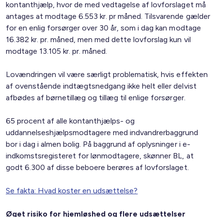
kontanthjælp, hvor de med vedtagelse af lovforslaget må
antages at modtage 6.553 kr. pr måned. Tilsvarende gælder
for en enlig forsørger over 30 år, som i dag kan modtage
16.382 kr. pr. måned, men med dette lovforslag kun vil
modtage 13.105 kr. pr. måned.
Lovændringen vil være særligt problematisk, hvis effekten
af ovenstående indtægtsnedgang ikke helt eller delvist
afbødes af børnetillæg og tillæg til enlige forsørger.
65 procent af alle kontanthjælps- og
uddannelseshjælpsmodtagere med indvandrerbaggrund
bor i dag i almen bolig. På baggrund af oplysninger i e-
indkomstsregisteret for lønmodtagere, skønner BL, at
godt 6.300 af disse beboere berøres af lovforslaget.
Se fakta: Hvad koster en udsættelse?
Øget risiko for hjemløshed og flere udsættelser