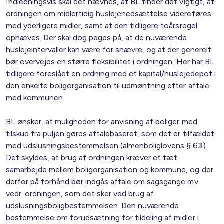
Indledningsvis skal det nævnes, at BL finder det vigtigt, at
ordningen om midlertidig huslejenedsættelse videreføres
med yderligere midler, samt at den tidligere toårsregel
ophæves. Der skal dog peges på, at de nuværende
huslejeintervaller kan være for snævre, og at der generelt
bør overvejes en større fleksibilitet i ordningen. Her har BL
tidligere foreslået en ordning med et kapital/huslejedepot i
den enkelte boligorganisation til udmøntning efter aftale
med kommunen.
BL ønsker, at muligheden for anvisning af boliger med
tilskud fra puljen gøres aftalebaseret, som det er tilfældet
med udslusningsbestemmelsen (almenboliglovens § 63).
Det skyldes, at brug af ordningen kræver et tæt
samarbejde mellem boligorganisation og kommune, og der
derfor på forhånd bør indgås aftale om sagsgange mv.
vedr. ordningen, som det sker ved brug af
udslusningsboligbestemmelsen. Den nuværende
bestemmelse om forudsætning for tildeling af midler i