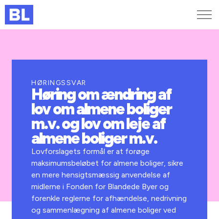
Genveje
Find medarbejder
Kurser og arrangementer
HØRINGSSVAR
Høring om ændring af
Jobportalen
lov om almene boliger
MitBL
m.v. og lov om leje af
almene boliger m.v.
Lovforslagets formål er at forøge
maksimumsbeløbet for almene boliger, sikre
en mere hensigtsmæssig anvendelse af
midlerne i Fonden for Blandede Byer og
forenkle reglerne for afhændelse, nedrivning
og sammenlægning af almene boliger ved