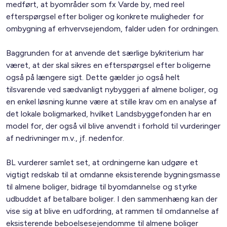
medført, at byområder som fx Varde by, med reel
efterspørgsel efter boliger og konkrete muligheder for
ombygning af erhvervsejendom, falder uden for ordningen.
Baggrunden for at anvende det særlige bykriterium har
været, at der skal sikres en efterspørgsel efter boligerne
også på længere sigt. Dette gælder jo også helt
tilsvarende ved sædvanligt nybyggeri af almene boliger, og
en enkel løsning kunne være at stille krav om en analyse af
det lokale boligmarked, hvilket Landsbyggefonden har en
model for, der også vil blive anvendt i forhold til vurderinger
af nedrivninger m.v., jf. nedenfor.
BL vurderer samlet set, at ordningerne kan udgøre et
vigtigt redskab til at omdanne eksisterende bygningsmasse
til almene boliger, bidrage til byomdannelse og styrke
udbuddet af betalbare boliger. I den sammenhæng kan der
vise sig at blive en udfordring, at rammen til omdannelse af
eksisterende beboelsesejendomme til almene boliger