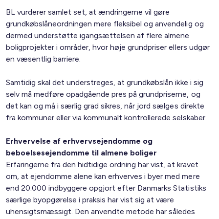
BL vurderer samlet set, at ændringerne vil gøre
grundkøbslåneordningen mere fleksibel og anvendelig og
dermed understøtte igangsættelsen af flere almene
boligprojekter i områder, hvor høje grundpriser ellers udgør
en væsentlig barriere.
Samtidig skal det understreges, at grundkøbslån ikke i sig
selv må medføre opadgående pres på grundpriserne, og
det kan og må i særlig grad sikres, når jord sælges direkte
fra kommuner eller via kommunalt kontrollerede selskaber.
Erhvervelse af erhvervsejendomme og
beboelsesejendomme til almene boliger
Erfaringerne fra den hidtidige ordning har vist, at kravet
om, at ejendomme alene kan erhverves i byer med mere
end 20.000 indbyggere opgjort efter Danmarks Statistiks
særlige byopgørelse i praksis har vist sig at være
uhensigtsmæssigt. Den anvendte metode har således