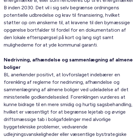
energimærke B, eller som renoveres op til et energimærker
B inden 2030. Det vil i sig selv begrænse ordningens
potentielle udbredelse og krav til finansiering, hvilket
støtter op om ønskerne til, at kravene til den bymæssige
opgørelse bortfalder til fordel for en dokumentation af
den lokale efterspørgsel på kort og lang sigt samt
mulighederne for at yde kommunal garanti.
Nedrivning, afhændelse og sammenlægning af almene
boliger
BL anerkender positivt, at lovforslaget indebærer en
forenkling af reglerne for nedrivning, afhændelse og
sammenlægning af almene boliger ved udeladelse af det
ministerielle godkendelsesled. Forenklingen vurderes at
kunne bidrage til en mere smidig og hurtig sagsbehandling,
hvilket er væsentligt for at begrænse lejetab og øvrige
driftsmæssige tab i boligafdelinger med alvorlige
byggetekniske problemer, vedvarende
udlejningsvanskeligheder eller væsentlige bystrategiske