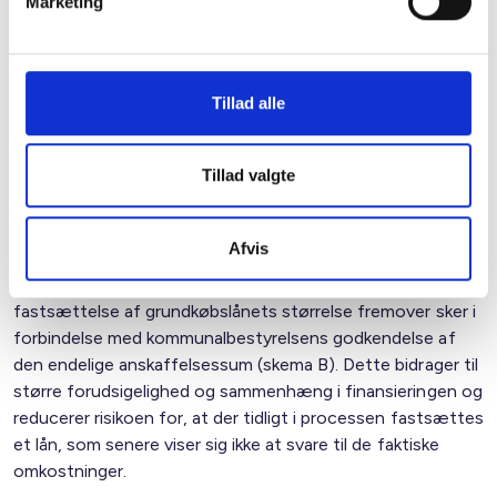
Marketing
Grundkøbslån
BL finder de foreslåede ændringer af
grundkøbslåneordningen hensigtsmæssige og
velbegrundede. Særligt positivt er det, at grænsen for
Tillad alle
grundkøbslånets udmåling ændres fra 20 pct. til 15 pct. af
maksimumbeløbet, idet dette i praksis øger det lånebeløb,
Tillad valgte
der kan ydes i områder med høje grundpriser. Ændringen vil
styrke mulighederne for at erhverve byggegrunde til alment
byggeri i pressede boligmarkeder, herunder i de større byer.
Afvis
BL noterer sig endvidere positivt, at den endelige
fastsættelse af grundkøbslånets størrelse fremover sker i
forbindelse med kommunalbestyrelsens godkendelse af
den endelige anskaffelsessum (skema B). Dette bidrager til
større forudsigelighed og sammenhæng i finansieringen og
reducerer risikoen for, at der tidligt i processen fastsættes
et lån, som senere viser sig ikke at svare til de faktiske
omkostninger.