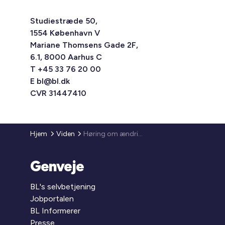
Studiestræde 50,
1554 København V
Mariane Thomsens Gade 2F,
6.1, 8000 Aarhus C
T +45 33 76 20 00
E
bl@bl.dk
CVR 31447410
Hjem
Viden
Høring om ændring af lov om almene boliger m.v. og lov om leje af almene boliger m.v.
Genveje
BL's selvbetjening
Jobportalen
BL Informerer
Presse