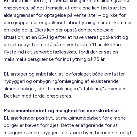
BL anbefaler derfor, at bemærkningerne om aldersgrænser
præciseres, så det fremgår, at der alene kan fastsættes
aldersgrænser for optagelse på ventelister – og ikke for
den gruppe, der er godkendt til indflytning, når der kommer
en ledig bolig. Ellers kan der opstå den paradoksale
situation, at en 65-årig efter at have været godkendt og
betalt gebyr for at stå på en venteliste i 11 år, ikke kan
flytte ind i et seniorbofællesskab, fordi der er sat en
maksimal aldersgrænse for indflytning på 75 år.
BL antager og anbefaler, at lovforslaget både omfatter
nybyggeri og ombygning/omlægning af eksisterende
almene boliger, idet formuleringen ”etablering” anvendes.
Det kan med fordel præciseres.
Maksimumbeløbet og mulighed for overskridelse
BL anerkender positivt, at maksimumbeløbet for almene
boliger er blevet forhøjet. Dette er afgørende for at
muliggøre alment byggeri i de større byer, herunder særligt