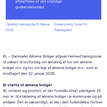
afskaffelse af det statslige
godkendelsesled.
Oprettet: mandag den 9. februar
Sideansvarlig: Susan Fiil
2026
Præstegaard
BL – Danmarks Almene Boliger afgiver hermed høringssvar
til udkast til lovforslag om ændring af lov om almene
boliger m.v. og lov om leje af almene boliger m.v., som er
modtaget den 22. januar 2026.
Ø-støtte til almene boliger
BL noterer sig positivt, at der foreslås afsat yderligere 25
mio. kr. til etablering af almene boliger i ø-kommuner og på
småøer. Det er væsentligt, at der i den forbindelse fortsat