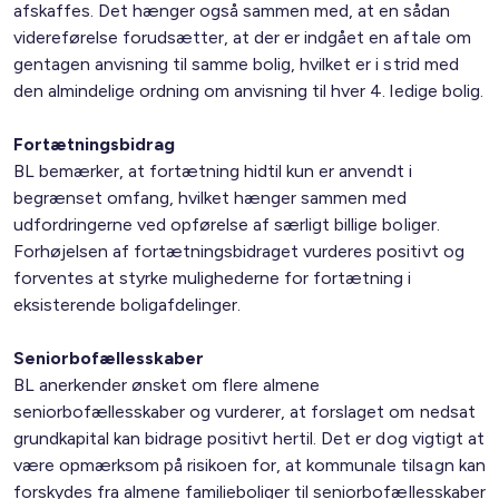
afskaffes. Det hænger også sammen med, at en sådan
videreførelse forudsætter, at der er indgået en aftale om
gentagen anvisning til samme bolig, hvilket er i strid med
den almindelige ordning om anvisning til hver 4. ledige bolig.
Fortætningsbidrag
BL bemærker, at fortætning hidtil kun er anvendt i
begrænset omfang, hvilket hænger sammen med
udfordringerne ved opførelse af særligt billige boliger.
Forhøjelsen af fortætningsbidraget vurderes positivt og
forventes at styrke mulighederne for fortætning i
eksisterende boligafdelinger.
Seniorbofællesskaber
BL anerkender ønsket om flere almene
seniorbofællesskaber og vurderer, at forslaget om nedsat
grundkapital kan bidrage positivt hertil. Det er dog vigtigt at
være opmærksom på risikoen for, at kommunale tilsagn kan
forskydes fra almene familieboliger til seniorbofællesskaber