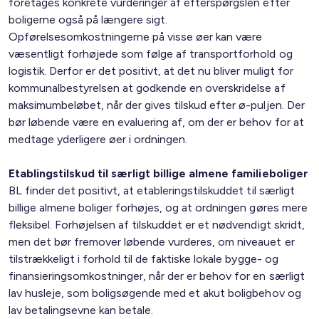
foretages konkrete vurderinger af efterspørgslen efter
boligerne også på længere sigt.
Opførelsesomkostningerne på visse øer kan være
væsentligt forhøjede som følge af transportforhold og
logistik. Derfor er det positivt, at det nu bliver muligt for
kommunalbestyrelsen at godkende en overskridelse af
maksimumbeløbet, når der gives tilskud efter ø-puljen. Der
bør løbende være en evaluering af, om der er behov for at
medtage yderligere øer i ordningen.
Etablingstilskud til særligt billige almene familieboliger
BL finder det positivt, at etableringstilskuddet til særligt
billige almene boliger forhøjes, og at ordningen gøres mere
fleksibel. Forhøjelsen af tilskuddet er et nødvendigt skridt,
men det bør fremover løbende vurderes, om niveauet er
tilstrækkeligt i forhold til de faktiske lokale bygge- og
finansieringsomkostninger, når der er behov for en særligt
lav husleje, som boligsøgende med et akut boligbehov og
lav betalingsevne kan betale.