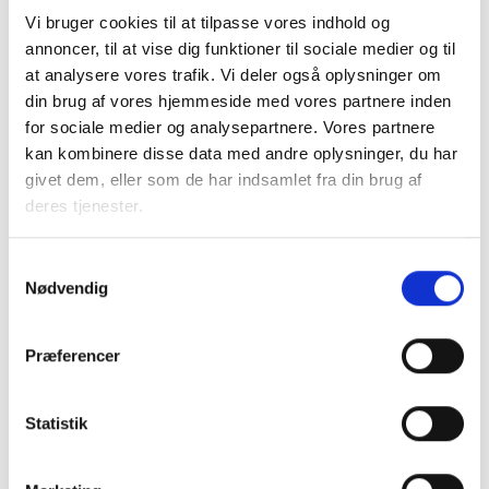
vedtagelsen af nærværende lovforslag. BL skal
Vi bruger cookies til at tilpasse vores indhold og
understrege vigtigheden af, at lovforslaget vedtages og
annoncer, til at vise dig funktioner til sociale medier og til
implementeres hurtigst muligt.
at analysere vores trafik. Vi deler også oplysninger om
din brug af vores hjemmeside med vores partnere inden
BL gør i den forbindelse opmærksom på, at der – særligt i
for sociale medier og analysepartnere. Vores partnere
hovedstadsområdet – allerede ligger flere tusinde almene
kan kombinere disse data med andre oplysninger, du har
familieboliger klar til igangsættelse, forudsat at den
givet dem, eller som de har indsamlet fra din brug af
samlede højprisordning implementeres. En hurtig
deres tjenester.
vedtagelse af lovforslaget vil derfor kunne bidrage markant
til at imødekomme det betydelige behov for betalbare
Samtykkevalg
boliger.
Nødvendig
Det er afgørende, at muligheden for højere
maksimumpriser ikke får afledte effekter på grund- og
Præferencer
byggepriser, så det kan sikres, at de bedre rammer fører til
mest muligt betalbart byggeri. I situationer med salg af
Statistik
grunde fra kommuner eller kommunale selskaber må dette
direkte sikres.