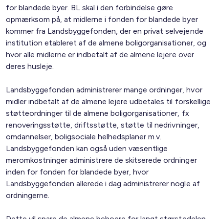
for blandede byer. BL skal i den forbindelse gøre
opmærksom på, at midlerne i fonden for blandede byer
kommer fra Landsbyggefonden, der en privat selvejende
institution etableret af de almene boligorganisationer, og
hvor alle midlerne er indbetalt af de almene lejere over
deres husleje.
Landsbyggefonden administrerer mange ordninger, hvor
midler indbetalt af de almene lejere udbetales til forskellige
støtteordninger til de almene boligorganisationer, fx
renoveringsstøtte, driftsstøtte, støtte til nedrivninger,
omdannelser, boligsociale helhedsplaner m.v.
Landsbyggefonden kan også uden væsentlige
meromkostninger administrere de skitserede ordninger
inden for fonden for blandede byer, hvor
Landsbyggefonden allerede i dag administrerer nogle af
ordningerne.
Dette vil spare de almene beboere for langt størstedelen