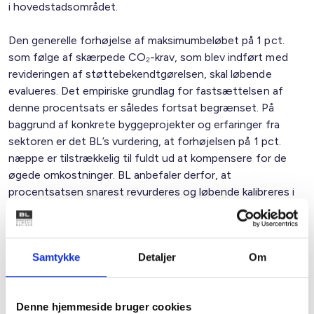
i hovedstadsområdet.
Den generelle forhøjelse af maksimumbeløbet på 1 pct.
som følge af skærpede CO₂-krav, som blev indført med
revideringen af støttebekendtgørelsen, skal løbende
evalueres. Det empiriske grundlag for fastsættelsen af
denne procentsats er således fortsat begrænset. På
baggrund af konkrete byggeprojekter og erfaringer fra
sektoren er det BL’s vurdering, at forhøjelsen på 1 pct.
næppe er tilstrækkelig til fuldt ud at kompensere for de
øgede omkostninger. BL anbefaler derfor, at
procentsatsen snarest revurderes og løbende kalibreres i
takt med øget erfaringsgrundlag.
BL anerkender, at der pr. 15. januar 2026 allerede er
Samtykke
Detaljer
Om
gennemført en forhøjelse af det almindelige
maksimumbeløb. BL noterer sig samtidig, at den yderligere
mulighed for en forhøjelse på op til 10 pct. via et særligt
Denne hjemmeside bruger cookies
kommunalt tillægslån først kan anvendes efter