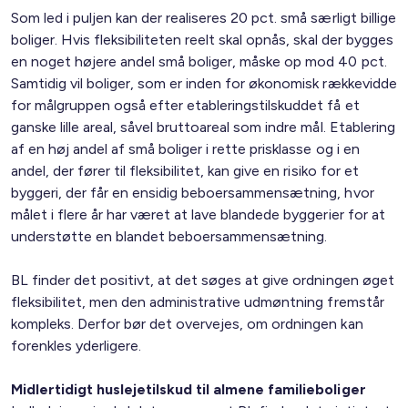
Som led i puljen kan der realiseres 20 pct. små særligt billige
boliger. Hvis fleksibiliteten reelt skal opnås, skal der bygges
en noget højere andel små boliger, måske op mod 40 pct.
Samtidig vil boliger, som er inden for økonomisk rækkevidde
for målgruppen også efter etableringstilskuddet få et
ganske lille areal, såvel bruttoareal som indre mål. Etablering
af en høj andel af små boliger i rette prisklasse og i en
andel, der fører til fleksibilitet, kan give en risiko for et
byggeri, der får en ensidig beboersammensætning, hvor
målet i flere år har været at lave blandede byggerier for at
understøtte en blandet beboersammensætning.
BL finder det positivt, at det søges at give ordningen øget
fleksibilitet, men den administrative udmøntning fremstår
kompleks. Derfor bør det overvejes, om ordningen kan
forenkles yderligere.
Midlertidigt huslejetilskud til almene familieboliger