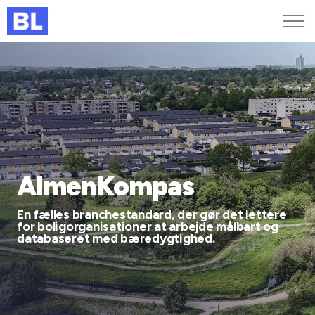
Genveje
Find medarbejder
Kurser og arrangementer
Jobportalen
MitBL
AlmenKompas
En fælles branchestandard, der gør det lettere
for boligorganisationer at arbejde målbart og
databaseret med bæredygtighed.