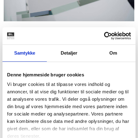
Mere viden om
AlmenKompas
Samtykke
Detaljer
Om
På Landsbyggefondens hjemmeside kan du læse
om ESG, hvorfor den almene sektor arbejder med
Denne hjemmeside bruger cookies
ESG, og læs mere om, hvordan du kommer i gang
Vi bruger cookies til at tilpasse vores indhold og
med arbejdet.
annoncer, til at vise dig funktioner til sociale medier og til
at analysere vores trafik. Vi deler også oplysninger om
Besøg lbf.dk
din brug af vores hjemmeside med vores partnere inden
for sociale medier og analysepartnere. Vores partnere
kan kombinere disse data med andre oplysninger, du har
givet dem, eller som de har indsamlet fra din brug af
deres tjenester.