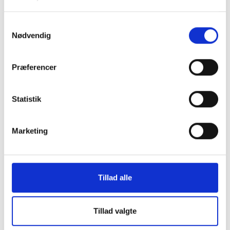
Adgang til ESG-data
I Landsbyggefondens selvbetjening kan I finde
Samtykkevalg
AlmenKompas’ dashboard, der visualiserer
Nødvendig
relevante ESG-data som samlet overblik. Brug det
til at få et fælles, faktabaseret grundlag for
Præferencer
beslutninger, så I kan se, hvor I står, sammenligne
med andre boligorganisationer og identificere,
hvor en indsats skaber størst værdi.
Statistik
Besøg Datavarehuset
Marketing
Tillad alle
Guides og værktøjer
Skab jeres helt egen ESG-rapporteringsproces
Tillad valgte
med et forslag til en god proces, gør-det-selv