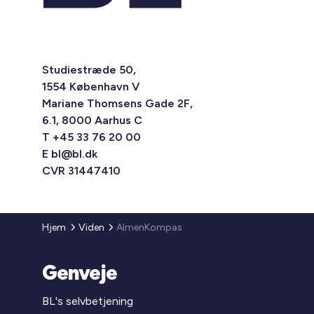
Studiestræde 50,
1554 København V
Mariane Thomsens Gade 2F,
6.1, 8000 Aarhus C
T +45 33 76 20 00
E
bl@bl.dk
CVR 31447410
Hjem
Viden
AlmenKompas
Genveje
BL's selvbetjening