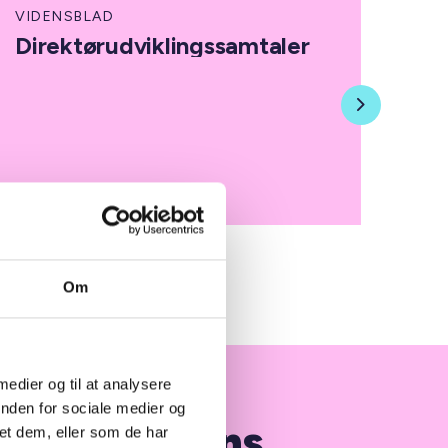
VIDENSBLAD
VID
Direktørudviklingssamtaler
Be
by
Next
07. oktober 2019
03. 
Om
 medier og til at analysere
inden for sociale medier og
bestyrelsens
et dem, eller som de har