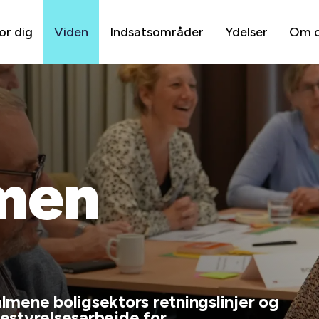
or dig
Viden
Indsatsområder
Ydelser
Om 
men
mene boligsektors retningslinjer og
estyrelsesarbejde for