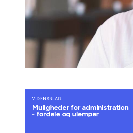
VIDENSBLAD
Muligheder for administration
- fordele og ulemper