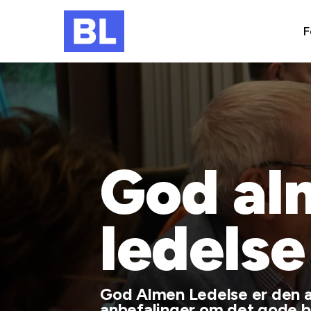
F
God al
ledelse
God Almen Ledelse er den al
anbefalinger om det gode b