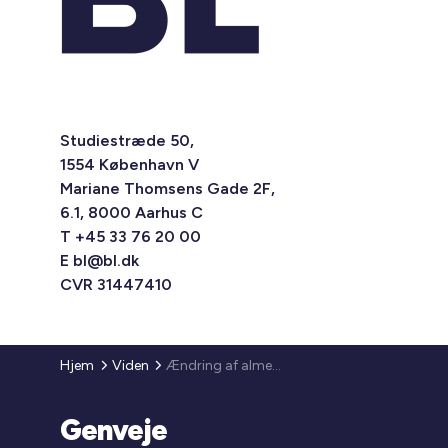
Studiestræde 50,
1554 København V
Mariane Thomsens Gade 2F,
6.1, 8000 Aarhus C
T +45 33 76 20 00
E
bl@bl.dk
CVR 31447410
Hjem
Viden
Ændring af almenlejeloven - ret til etablering af ladepunkt til eldrevet køretøj
Genveje