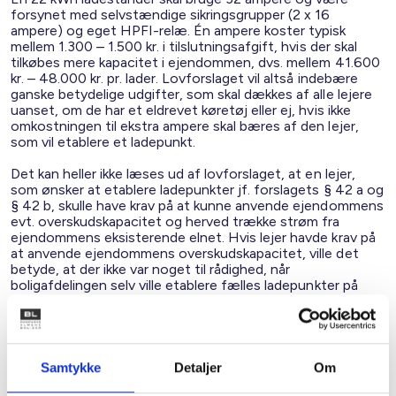
forsynet med selvstændige sikringsgrupper (2 x 16
ampere) og eget HPFI-relæ. Én ampere koster typisk
mellem 1.300 – 1.500 kr. i tilslutningsafgift, hvis der skal
tilkøbes mere kapacitet i ejendommen, dvs. mellem 41.600
kr. – 48.000 kr. pr. lader. Lovforslaget vil altså indebære
ganske betydelige udgifter, som skal dækkes af alle lejere
uanset, om de har et eldrevet køretøj eller ej, hvis ikke
omkostningen til ekstra ampere skal bæres af den lejer,
som vil etablere et ladepunkt.
Det kan heller ikke læses ud af lovforslaget, at en lejer,
som ønsker at etablere ladepunkter jf. forslagets § 42 a og
§ 42 b, skulle have krav på at kunne anvende ejendommens
evt. overskudskapacitet og herved trække strøm fra
ejendommens eksisterende elnet. Hvis lejer havde krav på
at anvende ejendommens overskudskapacitet, ville det
betyde, at der ikke var noget til rådighed, når
boligafdelingen selv ville etablere fælles ladepunkter på
parkeringspladsen.
§ 42 c fastslår, at lejer som udgangspunkt skal reetablere
ved fraflytning. Der kan imidlertid opstå en situation, hvor
ladepunkterne må nedtages, fx i forbindelse med
Samtykke
Detaljer
Om
renovering af klimaskærm eller anlægsarbejder på