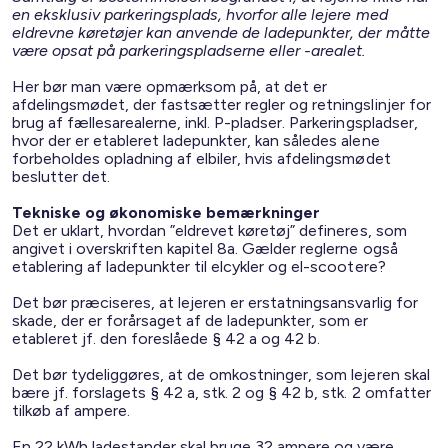
en eksklusiv parkeringsplads, hvorfor alle lejere med
eldrevne køretøjer kan anvende de ladepunkter, der måtte
være opsat på parkeringspladserne eller -arealet.
Her bør man være opmærksom på, at det er
afdelingsmødet, der fastsætter regler og retningslinjer for
brug af fællesarealerne, inkl. P-pladser. Parkeringspladser,
hvor der er etableret ladepunkter, kan således alene
forbeholdes opladning af elbiler, hvis afdelingsmødet
beslutter det.
Tekniske og økonomiske bemærkninger
Det er uklart, hvordan ”eldrevet køretøj” defineres, som
angivet i overskriften kapitel 8a. Gælder reglerne også
etablering af ladepunkter til elcykler og el-scootere?
Det bør præciseres, at lejeren er erstatningsansvarlig for
skade, der er forårsaget af de ladepunkter, som er
etableret jf. den foreslåede § 42 a og 42 b.
Det bør tydeliggøres, at de omkostninger, som lejeren skal
bære jf. forslagets § 42 a, stk. 2 og § 42 b, stk. 2 omfatter
tilkøb af ampere.
En 22 kWh ladestander skal bruge 32 ampere og være