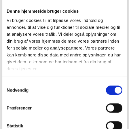
parkeringspladsen. Også i de situationer, bør der være
muligt for boligorganisationen at kræve ladepunktet
nedtaget for lejers regning.
Denne hjemmeside bruger cookies
Vi bruger cookies til at tilpasse vores indhold og
Det bør præciseres, at udlejer ingen forpligtelser har i
forhold til drift, administration og vedligehold af
annoncer, til at vise dig funktioner til sociale medier og til
ladepunkter, som er etableret efter § 42 a og § 42 b.
at analysere vores trafik. Vi deler også oplysninger om
Almenlejelovens § 24 omfatter således ikke disse
din brug af vores hjemmeside med vores partnere inden
ladepunkter.
for sociale medier og analysepartnere. Vores partnere
Kontraktsvilkår
kan kombinere disse data med andre oplysninger, du har
Når en lejer indgår en kontrakt med en udbyder, vil denne
givet dem, eller som de har indsamlet fra din brug af
almindeligvis indeholde en række vilkår. Det kan eksempelvis
være vilkår om uopsigelighed eller block-fee for ikke-
deres tjenester.
eksklusive ladere, så laderen vil kunne udnyttes bedst
muligt.
Samtykkevalg
På et marked med så stærk konkurrence som dette, vil
Nødvendig
udbyderne udnytte muligheden for gode tilbud sendt
direkte til lejerne. Her kan der være en bekymring for, at der
kan blive indgået aftaler direkte med lejerne, der binder
Præferencer
lejerne og stiller urimelige krav, som også kan være i strid
med de i afdelingen vedtagne regler for brug af
parkeringsarealerne.
Statistik