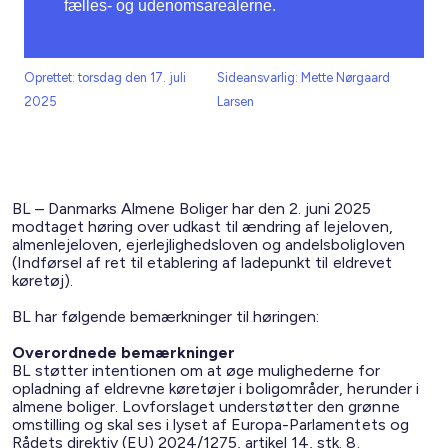
fælles- og udenomsarealerne.
Oprettet: torsdag den 17. juli
Sideansvarlig: Mette Nørgaard
2025
Larsen
BL – Danmarks Almene Boliger har den 2. juni 2025
modtaget høring over udkast til ændring af lejeloven,
almenlejeloven, ejerlejlighedsloven og andelsboligloven
(Indførsel af ret til etablering af ladepunkt til eldrevet
køretøj).
BL har følgende bemærkninger til høringen:
Overordnede bemærkninger
BL støtter intentionen om at øge mulighederne for
opladning af eldrevne køretøjer i boligområder, herunder i
almene boliger. Lovforslaget understøtter den grønne
omstilling og skal ses i lyset af Europa-Parlamentets og
Rådets direktiv (EU) 2024/1275, artikel 14, stk. 8.