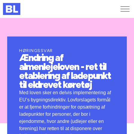
Genveje
Find medarbejder
Kurser og arrangementer
HØRINGSSVAR
Ændring af
Jobportalen
almenlejeloven - ret til
MitBL
etablering af ladepunkt
til eldrevet køretøj
Med loven sker en delvis implementering af
EU’s bygningsdirektiv. Lovforslagets formål
er at fjerne forhindringer for opsætning af
ladepunkter for personer, der bor i
ejendomme, hvor andre (udlejer eller en
forening) har retten til at disponere over