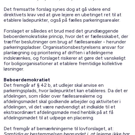
Det fremsatte forslag synes dog at gå videre end
direktivets krav ved at give lejere en ubetinget ret til at
etablere ladepunkter, også på fælles parkeringsarealer.
Forslaget er således et brud med det grundlæggende
beboerdemokratiske princip, hvor det er fællesskabet, der
træffer beslutninger om brug af fællesarealer - herunder
parkeringspladser. Organisationsbestyrelsens ansvar for
planlægning og prioritering af driften i afdelingerne
indskrænkes, og forslaget risikerer at gøre det vanskeligt
for boligorganisationer at etablere fremtidige kollektive
løsninger.
Beboerdemokratiet
Det fremgår af § 42 b, at udlejer skal anvise en
parkeringsplads, hvor ladepunktet kan etableres. Da det er
afdelingen, som råder over fællesarealerne og
afdelingsmødet skal godkende arbejder og aktiviteter i
afdelingen, vil det være nødvendigt at indkalde til et
ekstraordinært afdelingsmøde med henblik på at få
afdelingsmødet til at udpege en placering.
Det fremgår af bemærkningerne til lovforslaget, at:
Samtidig er bestemmelsen begrundet i, at lejerne ikke har