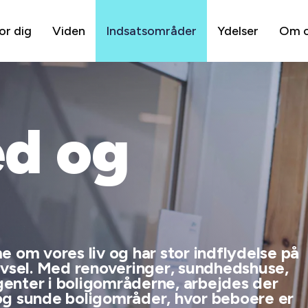
or dig
Viden
Indsatsområder
Ydelser
Om 
d og
e om vores liv og har stor indflydelse på
ivsel. Med renoveringer, sundhedshuse,
enter i boligområderne, arbejdes der
og sunde boligområder, hvor beboere er