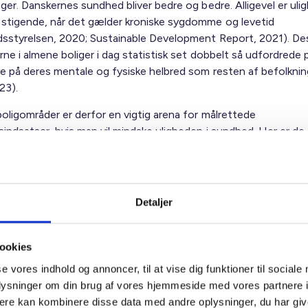
ger. Danskernes sundhed bliver bedre og bedre. Alligevel er uli
stigende, når det gælder kroniske sygdomme og levetid
sstyrelsen, 2020; Sustainable Development Report, 2021). D
ne i almene boliger i dag statistisk set dobbelt så udfordrede p
e på deres mentale og fysiske helbred som resten af befolkni
23).
oligområder er derfor en vigtig arena for målrettede
indsatser, hvis man vil mindske uligheden i sundhed. Her er de
anisationer oplagte samarbejdspartnere, der kan hjælpe med at
mellem beboerne og aktører på sundhedsområdet. Under coro
n kom det hele Danmark til gavn, da der hurtigt blev etableret
ber mellem boligorganisationer og kommuner for at opspore o
Detaljer
e smittespredning ved fx at dele information om COVID19 og 
ng til test- og vaccinationscentre.
ookies
se vores indhold og annoncer, til at vise dig funktioner til sociale
r gjort en stor forskel for flere beboere
oplysninger om din brug af vores hjemmeside med vores partnere 
ere kan kombinere disse data med andre oplysninger, du har giv