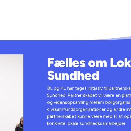
Fælles om Lok
Sundhed
BL og KL har taget initiativ til partners
Sundhed. Partnerskabet vil være en plat
og vidensopsamling mellem boligorgani
civilsamfundsorganisationer og andre in
partnerskabet kunne være med til at op
konkrete lokale sundhedssamarbejder.