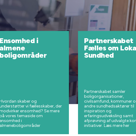
Ensomhed i
Partnerskabet
almene
Fælles om Loka
boligområder
Sundhed
Partnerskabet samler
boligorganisationer,
Hvordan skaber og
civilsamfund, kommuner 
understøtter vi fællesskaber, der
andre sundhedsaktører til
modvirker ensomhed? Se mere
inspiration og
på vores temaside om
erfaringsudveksling samt
ensomhed i
afprøvning af udvalgte ko
almeneboligområder
initiativer. Læs mere her