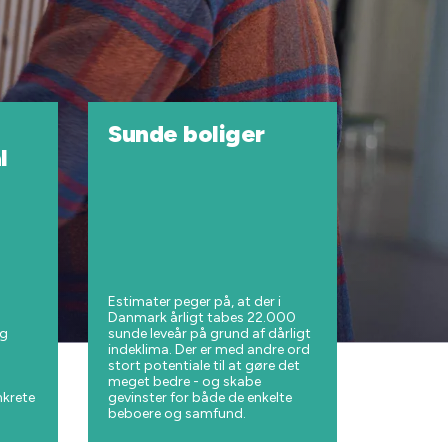
Sunde boliger
l
Estimater peger på, at der i
Danmark årligt tabes 22.000
og
sunde leveår på grund af dårligt
indeklima. Der er med andre ord
stort potentiale til at gøre det
meget bedre - og skabe
nkrete
gevinster for både de enkelte
beboere og samfund.