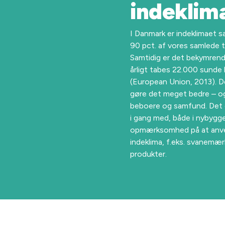
indeklim
I Danmark er indeklimaet sæ
90 pct. af vores samlede t
Samtidig er det bekymrende
årligt tabes 22.000 sunde l
(European Union, 2013). De
gøre det meget bedre – og
beboere og samfund. Det e
i gang med, både i nybygge
opmærksomhed på at anven
indeklima, f.eks. svanemæ
produkter.