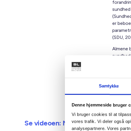
forandrin
sundhed 
(Sundhed
er beboer
parametr
(SDU, 20
Almene b
sundheds
boligorg
kontakt 
pandemie
beredska
Samtykke
forebygg
nem adga
Denne hjemmeside bruger c
Vi bruger cookies til at tilpas
Se videoen: Nære sundhedstilbud ha
vores trafik. Vi deler også 
analysepartnere. Vores partn