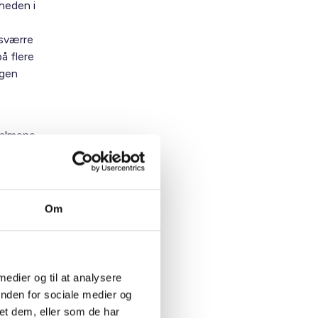
gheden i
esværre
å flere
ngen
 almene
 skabe
na-
g
Om
sikre
 medier og til at analysere
inden for sociale medier og
et dem, eller som de har