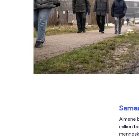
Samar
Almene b
million 
menneskel