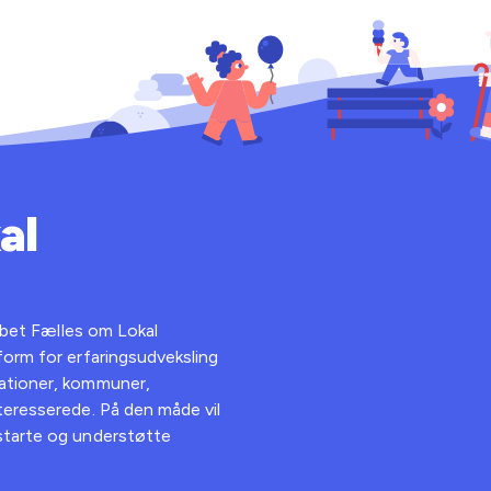
al
kabet Fælles om Lokal
form for erfaringsudveksling
sationer, kommuner,
teresserede. På den måde vil
starte og understøtte