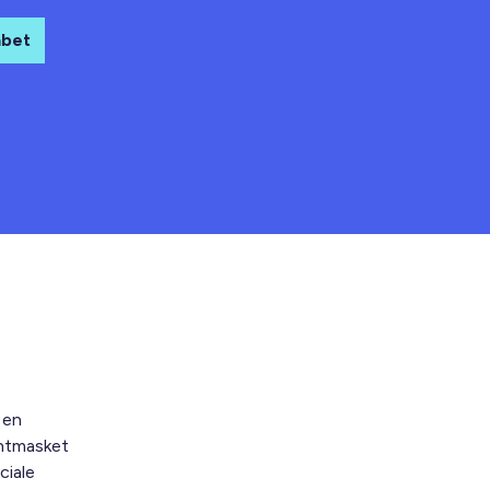
abet
 en
intmasket
ciale