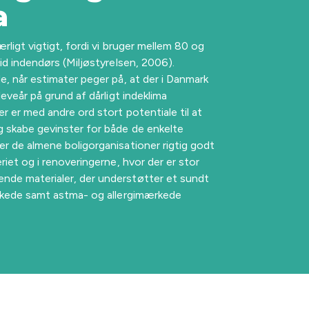
a
rligt vigtigt, fordi vi bruger mellem 80 og
id indendørs (Miljøstyrelsen, 2006).
, når estimater peger på, at der i Danmark
eveår på grund af dårligt indeklima
r er med andre ord stort potentiale til at
 skabe gevinster for både de enkelte
r de almene boligorganisationer rigtig godt
riet og i renoveringerne, hvor der er stor
de materialer, der understøtter et sundt
rkede samt astma- og allergimærkede