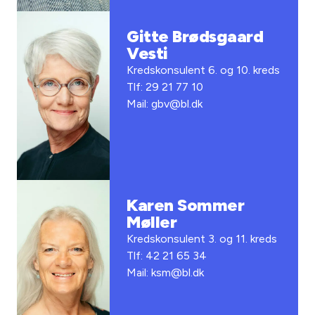
Gitte Brødsgaard
Vesti
Kredskonsulent 6. og 10. kreds
Tlf: 29 21 77 10
Mail: gbv@bl.dk
Karen Sommer
Møller
Kredskonsulent 3. og 11. kreds
Tlf: 42 21 65 34
Mail: ksm@bl.dk