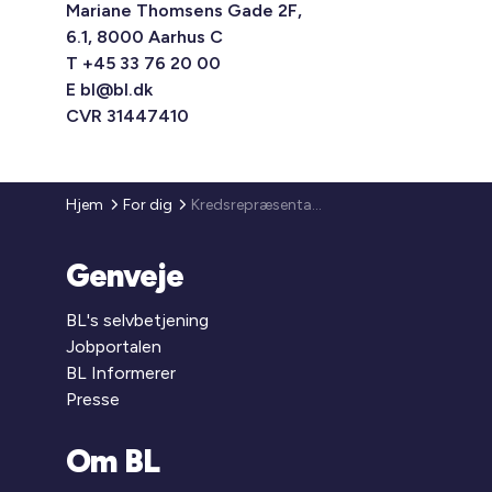
Mariane Thomsens Gade 2F,
6.1, 8000 Aarhus C
T +45 33 76 20 00
E
bl@bl.dk
CVR 31447410
Hjem
For dig
Kredsrepræsentant
Genveje
BL's selvbetjening
Jobportalen
BL Informerer
Presse
Om BL