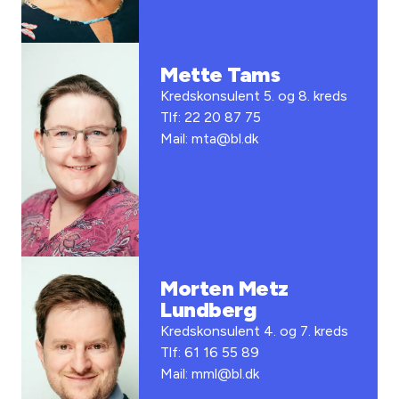
Mette Tams
Kredskonsulent 5. og 8. kreds
Tlf: 22 20 87 75
Mail: mta@bl.dk
Morten Metz
Lundberg
Kredskonsulent 4. og 7. kreds
Tlf: 61 16 55 89
Mail: mml@bl.dk