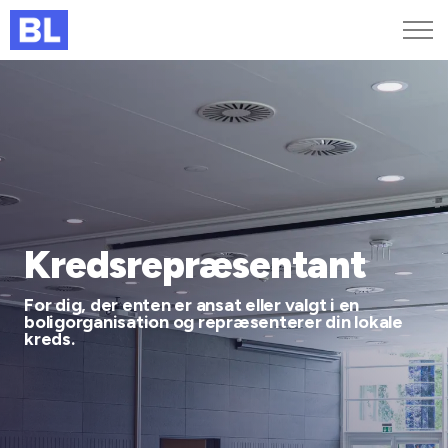
Genveje
Find medarbejder
Kurser og arrangementer
Jobportalen
MitBL
Kredsrepræsentant
For dig, der enten er ansat eller valgt i en
boligorganisation og repræsenterer din lokale
kreds.