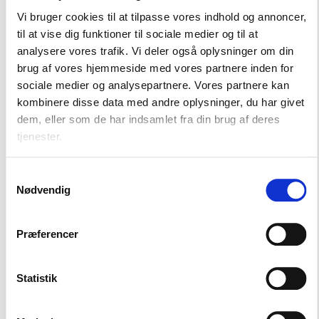
Vi bruger cookies til at tilpasse vores indhold og annoncer,
Alment Inside
til at vise dig funktioner til sociale medier og til at
analysere vores trafik. Vi deler også oplysninger om din
Alment Inside er BL's digitale magasin, som giver dig indblik,
brug af vores hjemmeside med vores partnere inden for
indsigt og perspektiv på de vigtigste historier, der rører sig i
sociale medier og analysepartnere. Vores partnere kan
den almene sektor lige nu og længere ude i horisonten. Du
kombinere disse data med andre oplysninger, du har givet
vil møde nogle af BL's egne eksperter, vidensfolk fra
dem, eller som de har indsamlet fra din brug af deres
branchen samt eksterne eksperter, der beriger med viden
tjenester.
og erfaring til gavn for medlemmerne og beboerne.
Samtykkevalg
Nødvendig
Se flere videoer
Præferencer
Statistik
Find din kredskonsulent