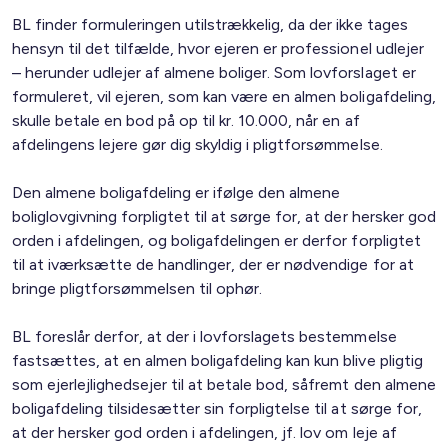
BL finder formuleringen utilstrækkelig, da der ikke tages
hensyn til det tilfælde, hvor ejeren er professionel udlejer
– herunder udlejer af almene boliger. Som lovforslaget er
formuleret, vil ejeren, som kan være en almen boligafdeling,
skulle betale en bod på op til kr. 10.000, når en af
afdelingens lejere gør dig skyldig i pligtforsømmelse.
Den almene boligafdeling er ifølge den almene
boliglovgivning forpligtet til at sørge for, at der hersker god
orden i afdelingen, og boligafdelingen er derfor forpligtet
til at iværksætte de handlinger, der er nødvendige for at
bringe pligtforsømmelsen til ophør.
BL foreslår derfor, at der i lovforslagets bestemmelse
fastsættes, at en almen boligafdeling kan kun blive pligtig
som ejerlejlighedsejer til at betale bod, såfremt den almene
boligafdeling tilsidesætter sin forpligtelse til at sørge for,
at der hersker god orden i afdelingen, jf. lov om leje af