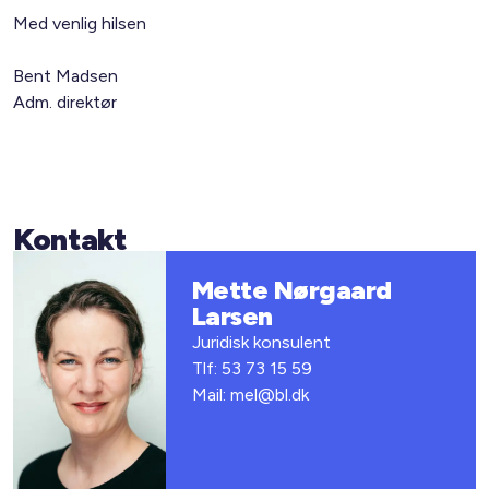
Med venlig hilsen
Bent Madsen
Adm. direktør
Kontakt
Mette Nørgaard
Larsen
Juridisk konsulent
Tlf: 53 73 15 59
Mail: mel@bl.dk