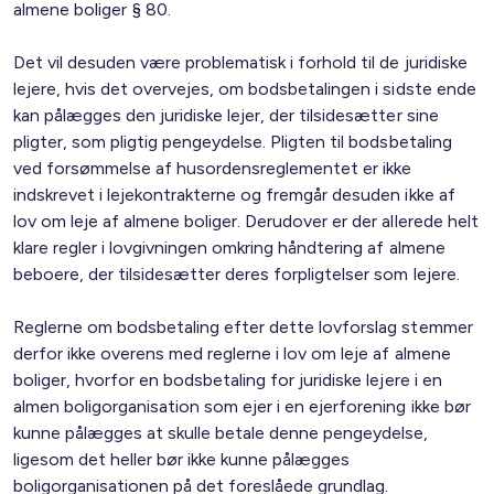
almene boliger § 80.
Det vil desuden være problematisk i forhold til de juridiske
lejere, hvis det overvejes, om bodsbetalingen i sidste ende
kan pålægges den juridiske lejer, der tilsidesætter sine
pligter, som pligtig pengeydelse. Pligten til bodsbetaling
ved forsømmelse af husordensreglementet er ikke
indskrevet i lejekontrakterne og fremgår desuden ikke af
lov om leje af almene boliger. Derudover er der allerede helt
klare regler i lovgivningen omkring håndtering af almene
beboere, der tilsidesætter deres forpligtelser som lejere.
Reglerne om bodsbetaling efter dette lovforslag stemmer
derfor ikke overens med reglerne i lov om leje af almene
boliger, hvorfor en bodsbetaling for juridiske lejere i en
almen boligorganisation som ejer i en ejerforening ikke bør
kunne pålægges at skulle betale denne pengeydelse,
ligesom det heller bør ikke kunne pålægges
boligorganisationen på det foreslåede grundlag.