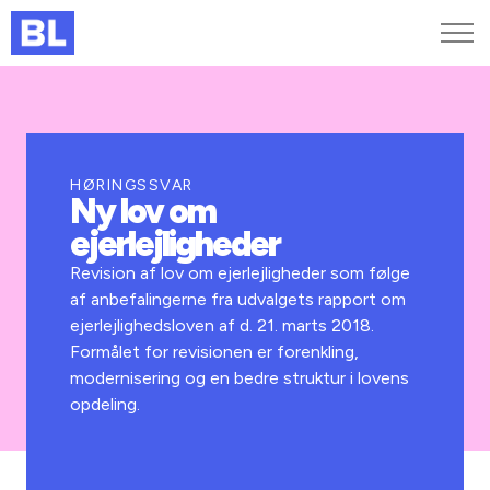
Genveje
Find medarbejder
Kurser og arrangementer
HØRINGSSVAR
Ny lov om
Jobportalen
ejerlejligheder
MitBL
Revision af lov om ejerlejligheder som følge
af anbefalingerne fra udvalgets rapport om
ejerlejlighedsloven af d. 21. marts 2018.
Formålet for revisionen er forenkling,
modernisering og en bedre struktur i lovens
opdeling.