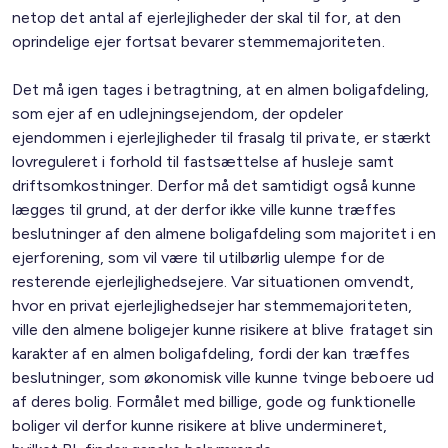
netop det antal af ejerlejligheder der skal til for, at den
oprindelige ejer fortsat bevarer stemmemajoriteten.
Det må igen tages i betragtning, at en almen boligafdeling,
som ejer af en udlejningsejendom, der opdeler
ejendommen i ejerlejligheder til frasalg til private, er stærkt
lovreguleret i forhold til fastsættelse af husleje samt
driftsomkostninger. Derfor må det samtidigt også kunne
lægges til grund, at der derfor ikke ville kunne træffes
beslutninger af den almene boligafdeling som majoritet i en
ejerforening, som vil være til utilbørlig ulempe for de
resterende ejerlejlighedsejere. Var situationen omvendt,
hvor en privat ejerlejlighedsejer har stemmemajoriteten,
ville den almene boligejer kunne risikere at blive frataget sin
karakter af en almen boligafdeling, fordi der kan træffes
beslutninger, som økonomisk ville kunne tvinge beboere ud
af deres bolig. Formålet med billige, gode og funktionelle
boliger vil derfor kunne risikere at blive undermineret,