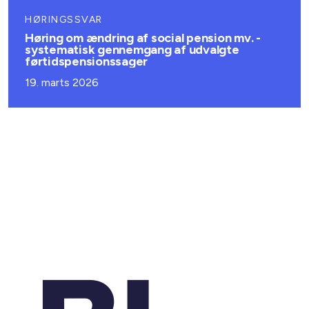
HØRINGSSVAR
Høring om ændring af social pension mv. -
systematisk gennemgang af udvalgte
førtidspensionssager
19. marts 2026