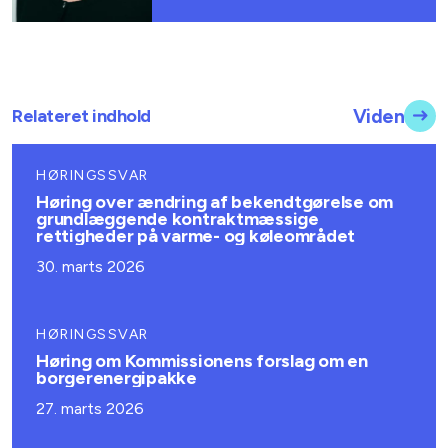
Relateret indhold
Viden
HØRINGSSVAR
Høring over ændring af bekendtgørelse om
grundlæggende kontraktmæssige
rettigheder på varme- og køleområdet
30. marts 2026
HØRINGSSVAR
Høring om Kommissionens forslag om en
borgerenergipakke
27. marts 2026