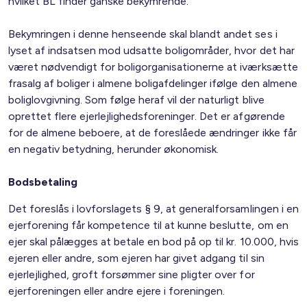
hvilket BL finder ganske bekymrende.
Bekymringen i denne henseende skal blandt andet ses i
lyset af indsatsen mod udsatte boligområder, hvor det har
været nødvendigt for boligorganisationerne at iværksætte
frasalg af boliger i almene boligafdelinger ifølge den almene
boliglovgivning. Som følge heraf vil der naturligt blive
oprettet flere ejerlejlighedsforeninger. Det er afgørende
for de almene beboere, at de foreslåede ændringer ikke får
en negativ betydning, herunder økonomisk.
Bodsbetaling
Det foreslås i lovforslagets § 9, at generalforsamlingen i en
ejerforening får kompetence til at kunne beslutte, om en
ejer skal pålægges at betale en bod på op til kr. 10.000, hvis
ejeren eller andre, som ejeren har givet adgang til sin
ejerlejlighed, groft forsømmer sine pligter over for
ejerforeningen eller andre ejere i foreningen.