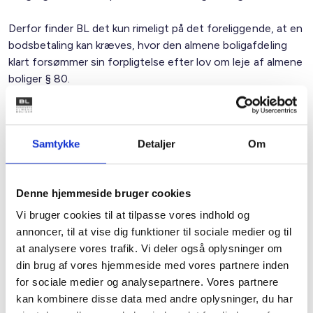
Derfor finder BL det kun rimeligt på det foreliggende, at en
bodsbetaling kan kræves, hvor den almene boligafdeling
klart forsømmer sin forpligtelse efter lov om leje af almene
boliger § 80.
Eksklusion af ejere og tvangssalg
Ved lovforslagets § 10 gøres det muligt at kunne
Samtykke
Detaljer
Om
ekskludere en ejerlejlighedsejer samt hertil også pålægge
ejeren at sælge sin ejerlejlighed inden for en nærmere
fastsat periode.
Denne hjemmeside bruger cookies
Vi bruger cookies til at tilpasse vores indhold og
En almen boligafdeling, som ejer i en ejerforening, huser
annoncer, til at vise dig funktioner til sociale medier og til
indimellem lejere, der ikke overholder en afdelings husorden
at analysere vores trafik. Vi deler også oplysninger om
– og som også vil overtræde ejerforeningens husorden i
din brug af vores hjemmeside med vores partnere inden
visse henseender. Ved grove overtrædelser kan det med
for sociale medier og analysepartnere. Vores partnere
lovforslaget muliggøres helt at tvinge ejeren at frasælge
kan kombinere disse data med andre oplysninger, du har
sin ejerlejlighed.