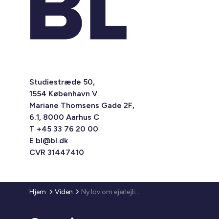
Studiestræde 50,
1554 København V
Mariane Thomsens Gade 2F,
6.1, 8000 Aarhus C
T +45 33 76 20 00
E
bl@bl.dk
CVR 31447410
Hjem
Viden
Ny lov om ejerlejligheder