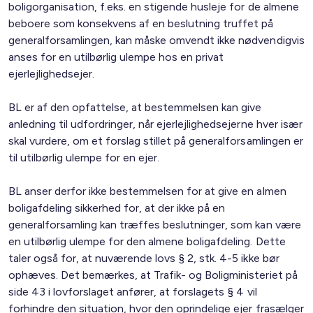
boligorganisation, f.eks. en stigende husleje for de almene
beboere som konsekvens af en beslutning truffet på
generalforsamlingen, kan måske omvendt ikke nødvendigvis
anses for en utilbørlig ulempe hos en privat
ejerlejlighedsejer.
BL er af den opfattelse, at bestemmelsen kan give
anledning til udfordringer, når ejerlejlighedsejerne hver især
skal vurdere, om et forslag stillet på generalforsamlingen er
til utilbørlig ulempe for en ejer.
BL anser derfor ikke bestemmelsen for at give en almen
boligafdeling sikkerhed for, at der ikke på en
generalforsamling kan træffes beslutninger, som kan være
en utilbørlig ulempe for den almene boligafdeling. Dette
taler også for, at nuværende lovs § 2, stk. 4-5 ikke bør
ophæves. Det bemærkes, at Trafik- og Boligministeriet på
side 43 i lovforslaget anfører, at forslagets § 4 vil
forhindre den situation, hvor den oprindelige ejer frasælger