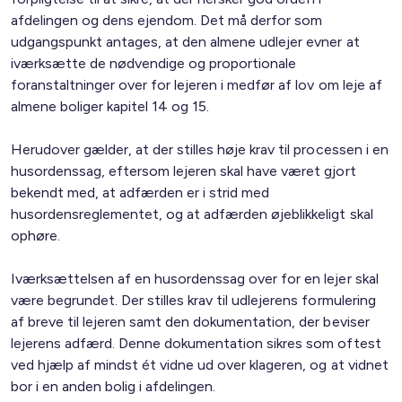
afdelingen og dens ejendom. Det må derfor som
udgangspunkt antages, at den almene udlejer evner at
iværksætte de nødvendige og proportionale
foranstaltninger over for lejeren i medfør af lov om leje af
almene boliger kapitel 14 og 15.
Herudover gælder, at der stilles høje krav til processen i en
husordenssag, eftersom lejeren skal have været gjort
bekendt med, at adfærden er i strid med
husordensreglementet, og at adfærden øjeblikkeligt skal
ophøre.
Iværksættelsen af en husordenssag over for en lejer skal
være begrundet. Der stilles krav til udlejerens formulering
af breve til lejeren samt den dokumentation, der beviser
lejerens adfærd. Denne dokumentation sikres som oftest
ved hjælp af mindst ét vidne ud over klageren, og at vidnet
bor i en anden bolig i afdelingen.