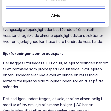
Det ses ikke i lovforslaget, at der er taget hensyn til
Afvis
konsekvenserne ved et påtvunget frasalg for en almen
boligafdeling. Reglerne lader til at tage henblik på
tvangssalg af ejerlejligheder bestående af én enkelt
husstand, og ikke de almene ejerlejlighedskonstruktioner,
hvor én ejerlejlighed kan huse flere hundrede husstande.
Ejerforeningen som procespart
Der lægges i forslagets § 11 op til, at ejerforeningen har ret
til at indtræde som procespart i de tilfælde, hvor ejeren
enten undlader eller ikke evner at bringe en retsstridig
adfærd fra lejerens side til ophør inden for en frist på tre
måneder.
Det skal igen understreges, at udlejer af en almen bolig i
medfør af lov om leje af almene boliger § 80 har en
forpligtelse til at sikre, at der hersker god orden i