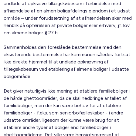
undlade at opkræve tillægskøbesum i forbindelse med
afhændelse af en almen boligafdelings ejendom i et udsat
område – under forudsætning af at afhændelsen sker med
henblik på opførelsen af private boliger eller erhverv, jf. lov
om almene boliger § 27 b.
Sammenholdes den foreslåede bestemmelse med den
eksisterende bestemmelse har kommunen således fortsat
ikke direkte hjemmel til at undlade opkrævning af
tillægskøbesum ved etablering af almene boliger i udsatte
boligområde.
Det giver naturligvis ikke mening at etablere familieboliger i
de hårde ghettoområder, da de skal nedbringe antallet af
familieboliger, men der kan være behov for at etablere
familieboliger - f.eks. som seniorbofælleskaber - i andre
udsatte områder, ligesom der kunne være brug for at
etablere andre typer af boliger end familieboliger i
ghettoområderne. Det ville være hensigtsmæssigt at