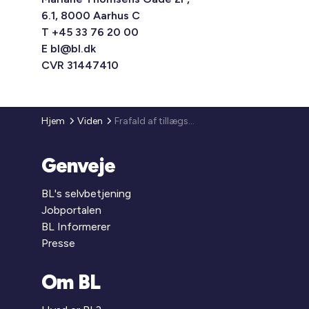
6.1, 8000 Aarhus C
T +45 33 76 20 00
E
bl@bl.dk
CVR 31447410
Hjem
Viden
Frafald af tillægskøbesum
Genveje
BL's selvbetjening
Jobportalen
BL Informerer
Presse
Om BL