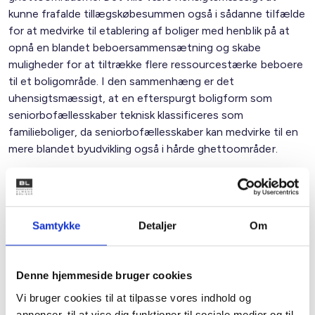
kunne frafalde tillægskøbesummen også i sådanne tilfælde
for at medvirke til etablering af boliger med henblik på at
opnå en blandet beboersammensætning og skabe
muligheder for at tiltrække flere ressourcestærke beboere
til et boligområde. I den sammenhæng er det
uhensigtsmæssigt, at en efterspurgt boligform som
seniorbofællesskaber teknisk klassificeres som
familieboliger, da seniorbofællesskaber kan medvirke til en
mere blandet byudvikling også i hårde ghettoområder.
BL vil derfor gerne forslå følgende ændrede formulering af
2. pkt.:
Samtykke
Detaljer
Om
”1. pkt. finder ikke anvendelse ved
etablering af almene
familieboliger, dog undtaget seniorbofællesskaber
, i
almene boligafdelinger beliggende i
et hårdt
Denne hjemmeside bruger cookies
ghettoområde
, jf. § 61 a, stk. 4.”
Vi bruger cookies til at tilpasse vores indhold og
annoncer, til at vise dig funktioner til sociale medier og til