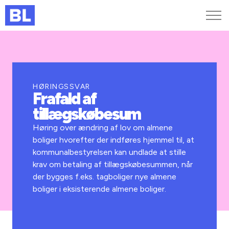
Genveje
Find medarbejder
Kurser og arrangementer
HØRINGSSVAR
Frafald af
Jobportalen
tillægskøbesum
MitBL
Høring over ændring af lov om almene
boliger hvorefter der indføres hjemmel til, at
kommunalbestyrelsen kan undlade at stille
krav om betaling af tillægskøbesummen, når
der bygges f.eks. tagboliger nye almene
boliger i eksisterende almene boliger.