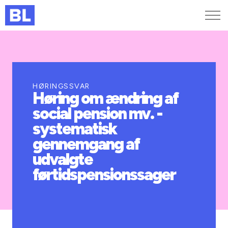
Genveje
Find medarbejder
Kurser og arrangementer
HØRINGSSVAR
Høring om ændring af
Jobportalen
social pension mv. -
MitBL
systematisk
gennemgang af
udvalgte
førtidspensionssager