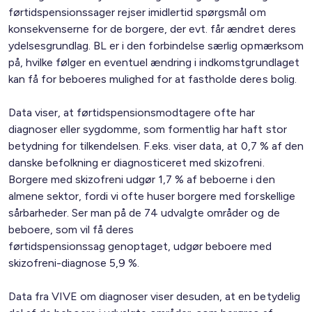
førtidspensionssager rejser imidlertid spørgsmål om
konsekvenserne for de borgere, der evt. får ændret deres
ydelsesgrundlag. BL er i den forbindelse særlig opmærksom
på, hvilke følger en eventuel ændring i indkomstgrundlaget
kan få for beboeres mulighed for at fastholde deres bolig.
Data viser, at førtidspensionsmodtagere ofte har
diagnoser eller sygdomme, som formentlig har haft stor
betydning for tilkendelsen. F.eks. viser data, at 0,7 % af den
danske befolkning er diagnosticeret med skizofreni.
Borgere med skizofreni udgør 1,7 % af beboerne i den
almene sektor, fordi vi ofte huser borgere med forskellige
sårbarheder. Ser man på de 74 udvalgte områder og de
beboere, som vil få deres
førtidspensionssag genoptaget, udgør beboere med
skizofreni-diagnose 5,9 %.
Data fra VIVE om diagnoser viser desuden, at en betydelig