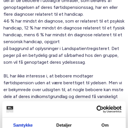
del af de beboere i udvalgte områder, som berøres af
genoptagelsen af deres førtidspensionssag, har en eller
flere diagnoser relateret til et handicap.
46 % har mindst én diagnose, som er relateret til et psykisk
handicap, 12 % har mindst én diagnose relateret til et fysisk
handicap, mens 6 % har mindst én diagnose relateret til et
sensorisk handicap, opgjort
på baggrund af oplysninger i Landspatientregisteret. Det
peger på en betydelig grad af sårbarhed hos den gruppe,
som vil få genoptaget deres ydelsessag.
BL har ikke interesse i, at beboere modtager
førtidspension uden at være berettiget til ydelsen. Men vi
er bekymrede over udsigten til, at nogle beboere kan miste
dele af deres indkomstgrundlag og dermed få vanskeligt
ved at betale deres husleje og fastholde deres nuværende
bolig.
Dette skal ses i lyset af, at gennemgangen af
Samtykke
Detaljer
Om