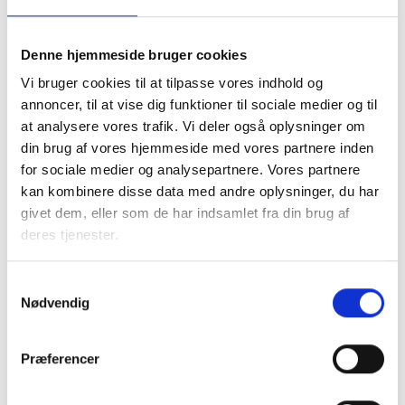
førtidspensionssager sker efter en kontanthjælpsreform,
som trådte i kraft 1. juli 2025, som sænkede
kontanthjælpsydelserne for borgere, der ikke opfylder op-
Denne hjemmeside bruger cookies
holds- eller beskæftigelseskravene, samt afskaffet særlig
Vi bruger cookies til at tilpasse vores indhold og
støtte for kontanthjælpsmodtagere. Herudover fulgte
annoncer, til at vise dig funktioner til sociale medier og til
afskaffelsen af ressourceforløb og revalidering og særlig
at analysere vores trafik. Vi deler også oplysninger om
støtte for alle andre målgrupper pr. 1. januar 2026.
din brug af vores hjemmeside med vores partnere inden
for sociale medier og analysepartnere. Vores partnere
Næsten 70 % af de beboere, der nu får deres sag
kan kombinere disse data med andre oplysninger, du har
genoptaget, modtog enten en kontanthjælpsydelse eller
givet dem, eller som de har indsamlet fra din brug af
ressourceforløbsydelse (som nu er afskaffet) forud for
deres tjenester.
førtidspensionen. Det nærværende lovforslag indebærer
således en risiko for, at flere af disse borgere vil overgå til
Samtykkevalg
kontanthjælp, hvor der ikke længere er mulighed for
Nødvendig
alternative ydelser, hvis de vurderes ikke længere at være
berettiget til førtidspension, og ikke umiddelbart kan
komme i job.
Præferencer
Det er samtidig usikkert, om de berørte beboere vil have