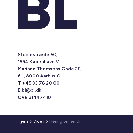
Studiestræde 50,
1554 København V
Mariane Thomsens Gade 2F,
6.1, 8000 Aarhus C
T +45 33 76 20 00
E
bl@bl.dk
CVR 31447410
Hjem
Viden
Høring om ændring af social pension mv. - systematisk gennemgang af udvalgte førtidspensionssager