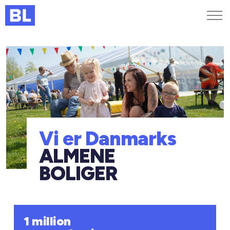
Genveje
Find medarbejder
Kurser og arrangementer
Jobportalen
MitBL
Vi er Danmarks
ALMENE
BOLIGER
1 million