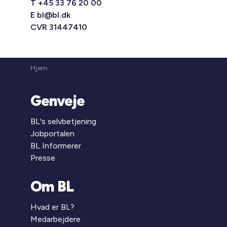
T +45 33 76 20 00
E
bl@bl.dk
CVR 31447410
Hjem
Genveje
BL's selvbetjening
Jobportalen
BL Informerer
Presse
Om BL
Hvad er BL?
Medarbejdere