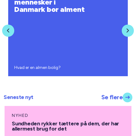
mennesker i
Danmark bor alment
Previous
Nex
Hvad er en almen bolig?
Seneste nyt
Se flere
NYHED
Sundheden rykker tættere på dem, der har
allermest brug for det