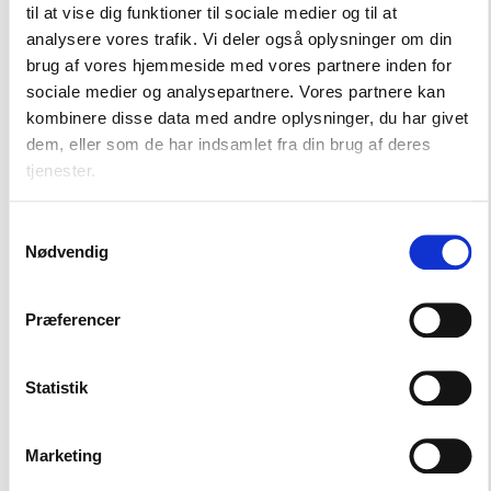
til at vise dig funktioner til sociale medier og til at
tilfælde af kriser og har samlet gode råd, viden og
analysere vores trafik. Vi deler også oplysninger om din
værktøjer til planlægning og beredskab i
brug af vores hjemmeside med vores partnere inden for
boligorganisationerne.
sociale medier og analysepartnere. Vores partnere kan
kombinere disse data med andre oplysninger, du har givet
Læs mere
dem, eller som de har indsamlet fra din brug af deres
tjenester.
Samtykkevalg
Nødvendig
Fra bolig til hjem
Fra bolig til hjem er en indsats, der styrker den
Præferencer
sociale infrastruktur i og omkring
boligorganisationerne og dermed bidrager til et
godt og trygt bomiljø for alle beboere - herunder
Statistik
beboere med hjemløshedserfaringer og andre
sårbarheder.
Marketing
Indsatsen indeholder bl.a. en pulje til sociale