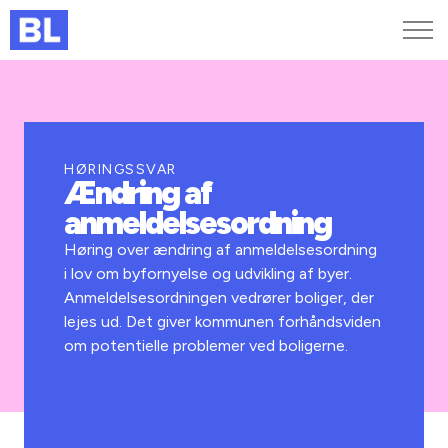
Genveje
Find medarbejder
Kurser og arrangementer
HØRINGSSVAR
Ændring af
Jobportalen
anmeldelsesordning
MitBL
Høring over ændring af anmeldelsesordning
i lov om byfornyelse og udvikling af byer.
Anmeldelsesordningen vedrører boliger, der
lejes ud. Det giver kommunen forhåndsviden
om potentielle problemer ved boligerne.