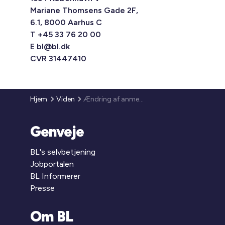
Mariane Thomsens Gade 2F,
6.1, 8000 Aarhus C
T +45 33 76 20 00
E
bl@bl.dk
CVR 31447410
Hjem
Viden
Ændring af anmeldelsesordning
Genveje
BL's selvbetjening
Jobportalen
BL Informerer
Presse
Om BL