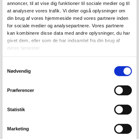
Høring over ændring af bekendtgørelse om
annoncer, til at vise dig funktioner til sociale medier og til
grundlæggende kontraktmæssige
at analysere vores trafik. Vi deler også oplysninger om
rettigheder på varme- og køleområdet
din brug af vores hjemmeside med vores partnere inden
30. marts 2026
for sociale medier og analysepartnere. Vores partnere
kan kombinere disse data med andre oplysninger, du har
givet dem, eller som de har indsamlet fra din brug af
HØRINGSSVAR
deres tjenester.
Høring om Kommissionens forslag om en
borgerenergipakke
Samtykkevalg
27. marts 2026
Nødvendig
HØRINGSSVAR
Præferencer
Høring om ændring af social pension mv. -
systematisk gennemgang af udvalgte
førtidspensionssager
Statistik
19. marts 2026
Marketing