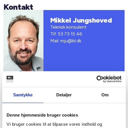
Kontakt
Mikkel Jungshoved
Teknisk konsulent
Tlf: 53 73 15 46
Mail: mju@bl.dk
Samtykke
Detaljer
Om
Relateret indhold
Viden
Denne hjemmeside bruger cookies
HØRINGSSVAR
Vi bruger cookies til at tilpasse vores indhold og