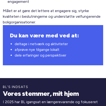
engagement
Målet er at gøre det lettere at engagere sig, styrke
kvaliteten i beslutningerne og understøtte velfungerende
boligorganisationer.
Du kan være med ved at:
deltage i netværk og aktiviteter
afprøve nye tilgange lokalt
dele erfaringer og perspektiver
BL'S INDSATS
Vores stemmer, mit hjem
I 2025 har BL igangsat en længerevarende og fokuseret