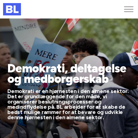
Genveje
Find medarbejder
Kurser og arrangementer
Jobportalen
Demokrati, deltagelse
MitBL
og medborgerskab
Demokrati er en hjørnesten i den almene sektor.
Det er grundlæggende for den måde, vi
organiserer beslutningsprocesser og
medindflydelse på. BL arbejder for at skabe de
bedst mulige rammer for at bevare og udvikle
denne hjørnesten i den almene sektor.