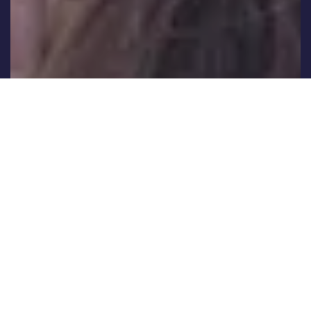
Engagement og fællesskaber
Hvordan skaber vi rammer, hvor flere har lyst og
mulighed for at deltage både i det formelle og det
uformelle?