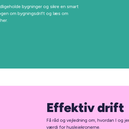
dligeholde bygninger og sikre en smart
bogen om bygningsdrift og læs om
 her.
Effektiv drift
Få råd og vejledning om, hvordan I og j
værdi for huslejekronerne.