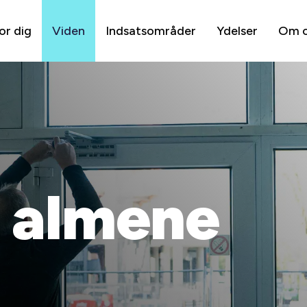
or dig
Viden
Indsatsområder
Ydelser
Om 
f almene