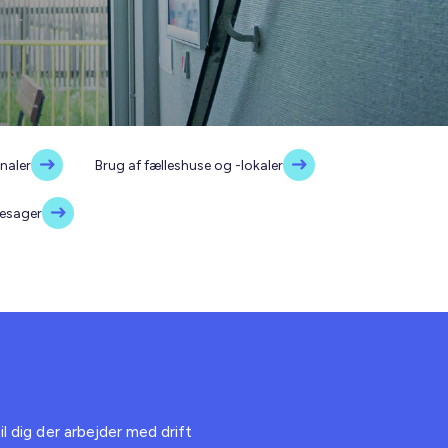
analer
Brug af fælleshuse og -lokaler
gesager
il dig der arbejder med drift