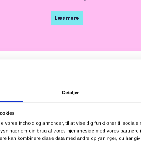
Læs mere
Detaljer
rvågning
ookies
g til at foretage tv-overvågning reguleres
se vores indhold og annoncer, til at vise dig funktioner til sociale
vågningsloven og af de ”almindelige”
oplysninger om din brug af vores hjemmeside med vores partnere 
æs mere om dem lige her.
ere kan kombinere disse data med andre oplysninger, du har giv