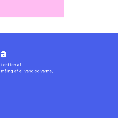
ma
i driften af
, måling af el, vand og varme,