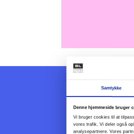
Tv- og
Samtykke
videoove
Denne hjemmeside bruger c
Boligorganisationers adgan
Vi bruger cookies til at tilpas
navnlig af regler i tv-over
vores trafik. Vi deler også 
databeskyttelsesregler. L
analysepartnere. Vores partn