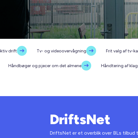
ktiv drift
Tv- og videoovervågning
Frit valg af tv-k
Håndbøger og pjecer om det almene
Håndtering af kla
DriftsNet
DriftsNet er et overblik over BLs tilbud t