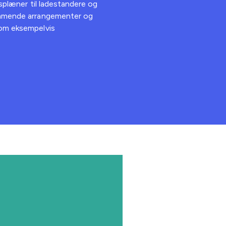
ræsplæner til ladestandere og
kommende arrangementer og
som eksempelvis