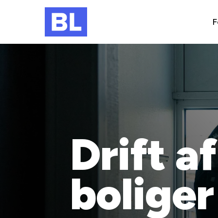
F
Drift a
boliger