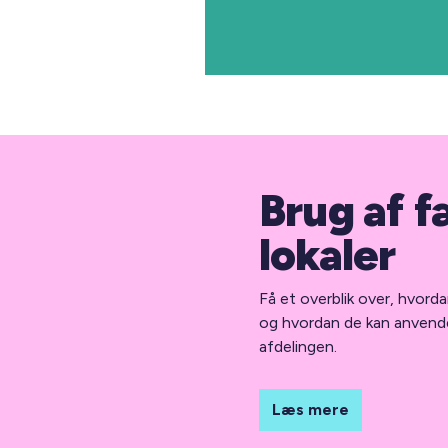
Brug af f
lokaler
Få et overblik over, hvord
og hvordan de kan anvende
afdelingen.
Læs mere