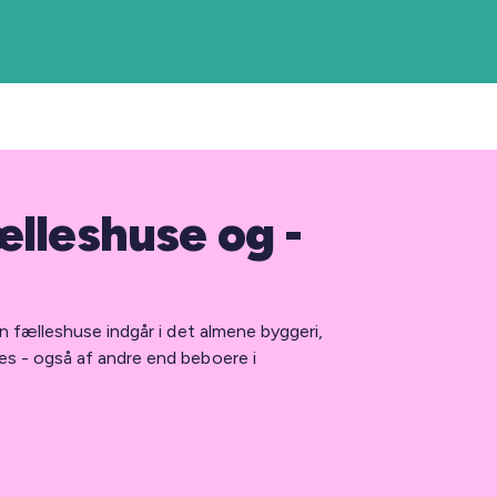
ælleshuse og -
an fælleshuse indgår i det almene byggeri,
s - også af andre end beboere i