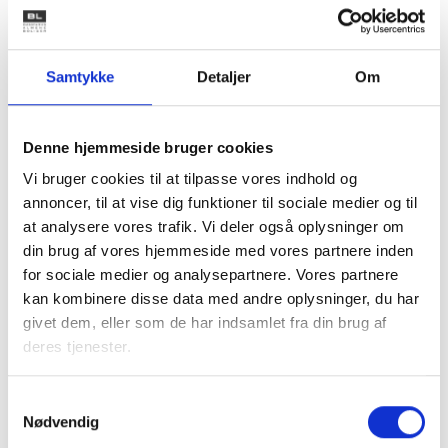
ikke er medtaget i vurderingen, samt oplysninger om,
hvordan ejeren skal forholde sig, hvis de faktiske forhold
der lå til grund for afgørelsen fortsat er gældende.
Samtykke
Detaljer
Om
Med venlig hilsen
Denne hjemmeside bruger cookies
Vi bruger cookies til at tilpasse vores indhold og
Bent Madsen
annoncer, til at vise dig funktioner til sociale medier og til
Adm. direktør
at analysere vores trafik. Vi deler også oplysninger om
din brug af vores hjemmeside med vores partnere inden
for sociale medier og analysepartnere. Vores partnere
kan kombinere disse data med andre oplysninger, du har
Relateret indhold
Viden
givet dem, eller som de har indsamlet fra din brug af
deres tjenester.
HØRINGSSVAR
Ændring af driftsbekendtgørelsen
Samtykkevalg
Nødvendig
23. april 2025