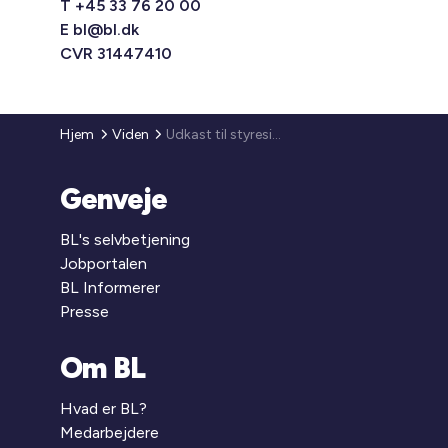
T +45 33 76 20 00
E
bl@bl.dk
CVR 31447410
Hjem
Viden
Udkast til styresignal: Ændret praksis for, hvornår en anvendelse anses for mulig efter plangrundlaget efter ejendomsvurderingslovens § 18, stk. 1
Genveje
BL's selvbetjening
Jobportalen
BL Informerer
Presse
Om BL
Hvad er BL?
Medarbejdere