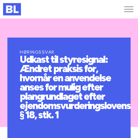
Genveje
Find medarbejder
Kurser og arrangementer
HØRINGSSVAR
Udkast til styresignal:
Jobportalen
Ændret praksis for,
MitBL
hvornår en anvendelse
anses for mulig efter
plangrundlaget efter
ejendomsvurderingslovens
§ 18, stk. 1