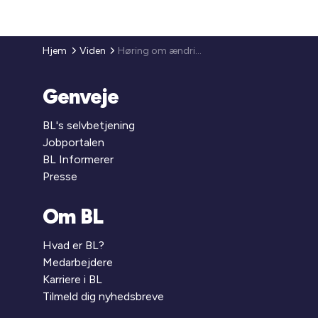
Hjem
Viden
Høring om ændring af lov om gasforsyning - gennemførelse af EU’s brint- og gasmarkedspakke
Genveje
BL's selvbetjening
Jobportalen
BL Informerer
Presse
Om BL
Hvad er BL?
Medarbejdere
Karriere i BL
Tilmeld dig nyhedsbreve