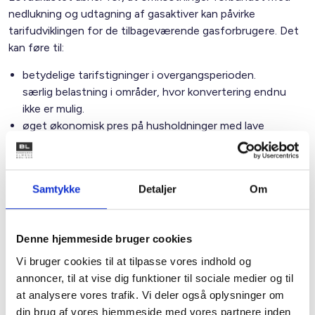
nedlukning og udtagning af gasaktiver kan påvirke
tarifudviklingen for de tilbageværende gasforbrugere. Det
kan føre til:
betydelige tarifstigninger i overgangsperioden.
særlig belastning i områder, hvor konvertering endnu
ikke er mulig.
øget økonomisk pres på husholdninger med lave
indkomster.
BL anbefaler, at ministeriet:
Samtykke
Detaljer
Om
udarbejder transparente og langsigtede
konsekvensberegninger for tariffer.
overvejer mekanismer til udjævning af omkostninger,
Denne hjemmeside bruger cookies
så enkelte områder eller forbrugere ikke rammes
Vi bruger cookies til at tilpasse vores indhold og
uforholdsmæssigt hårdt.
annoncer, til at vise dig funktioner til sociale medier og til
sikrer, at økonomiske byrder relateret til omstillingen
at analysere vores trafik. Vi deler også oplysninger om
fordeles retfærdigt og forudsigeligt.
din brug af vores hjemmeside med vores partnere inden