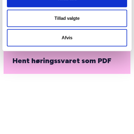
boligområder i hele landet.
Tillad valgte
Med venlig hilsen
Bent Madsen
Afvis
Adm. direktør
Hent høringssvaret som PDF