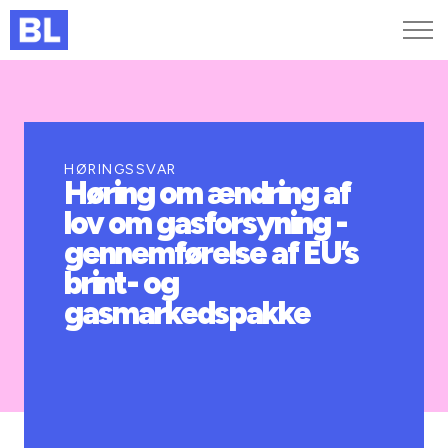
Genveje
Find medarbejder
Kurser og arrangementer
HØRINGSSVAR
Høring om ændring af
Jobportalen
lov om gasforsyning -
MitBL
gennemførelse af EU’s
brint- og
gasmarkedspakke