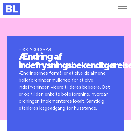
Genveje
Find medarbejder
Kurser og arrangementer
HØRINGSSVAR
Ændring af
Jobportalen
indefrysningsbekendtgørels
MitBL
Ændringernes formål er at give de almene
boligforeninger mulighed for at give
indefrysningen videre til deres beboere. Det
er op til den enkelte boligforening, hvordan
ordningen implementeres lokalt. Samtidig
etableres klageadgang for husstande.