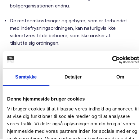
boligorganisationen endnu.
De renteomkostninger og gebyrer, som er forbundet
med indefrysningsordningen, kan naturligvis ikke
videreføres til de beboere, som ikke ønsker at
tilslutte sig ordningen.
Derfor ender udgiften i boligafdelingen, og dermed
kommer de beboere, som fravælger ordningen,
alligevel til at betale renter og gebyrer over huslejen.
Samtykke
Detaljer
Om
De beboere, som tilslutter sig
indefrysningsordningen, kommer til at betale først
Denne hjemmeside bruger cookies
deres egne renteomkostninger og
Vi bruger cookies til at tilpasse vores indhold og annoncer, til
administrationsgebyrer, som de pålægges direkte, og
at vise dig funktioner til sociale medier og til at analysere
dernæst renteudgifterne og administrationsgebyrer
vores trafik. Vi deler også oplysninger om din brug af vores
for de beboere, som ikke ønskede at tilslutte sig
hjemmeside med vores partnere inden for sociale medier og
ordningen, over huslejen.
analysepartnere. Vores partnere kan kombinere disse data