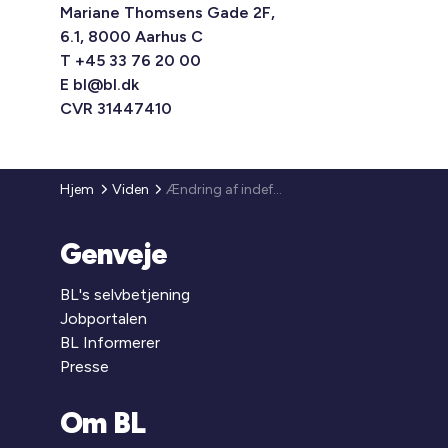
Mariane Thomsens Gade 2F,
6.1, 8000 Aarhus C
T +45 33 76 20 00
E
bl@bl.dk
CVR 31447410
Hjem
Viden
Ændring af indefrysningsbekendtgørelsen
Genveje
BL's selvbetjening
Jobportalen
BL Informerer
Presse
Om BL