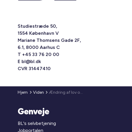
Studiestræde 50,
1554 København V
Mariane Thomsens Gade 2F,
6.1, 8000 Aarhus C
T +45 33 76 20 00
E
bl@bl.dk
CVR 31447410
Hjem
Viden
Ændring af lov om miljøbeskyttelse – selektiv nedrivning af bygninger
Genveje
BL's selvbetjening
Jobportalen