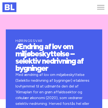
Genveje
Find medarbejder
Kurser og arrangementer
HØRINGSSVAR
Ændring af lov om
Jobportalen
miljøbeskyttelse –
MitBL
selektiv nedrivning af
bygninger
Med ændring af lov om miljøbeskyttelse
(Selektiv nedrivning af bygninger) etableres
lovhjemmel til at udmønte den del af
’Klimaplan for en grøn affaldssektor og
cirkulær økonomi (2020), som vedrører
selektiv nedrivning. Herved forstås hel eller