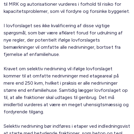
til MRK og autorisationer vurderes i forhold til risiko for
kapacitetsproblemer, som vil fordyre og forsinke byggeriet.
I lovforslaget ses ikke kvalificering af disse vigtige
spørgsmål, som bør være afklaret forud for udrulning af
nye regler, der potentielt ifølge lovforslagets
bemærkninger vil omfatte alle nedrivninger, bortset fra
fjernelse af enfamiliehuse.
Kravet om selektiv nedrivning vil ifølge lovforslaget
kommer til at omfatte nedrivninger med etageareal på
mere end 250 kvm, hvilket i praksis er alle nedrivninger
større end enfamiliehuse. Samtidig lægger lovforslaget op
til, at alle fraktioner skal udtages til genbrug. Det må
imidlertid vurderes at være en meget uhensigtsmæssig og
fordyrende tilgang.
Selektiv nedrivning bør indføres i etaper ved indledningsvist
at starte med betydende fraktioner, som beton og tegl,