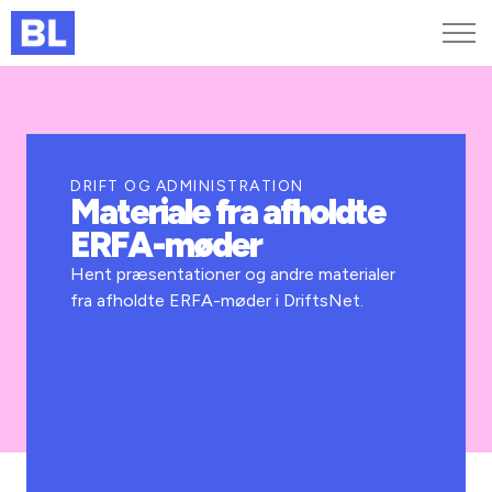
Genveje
Find medarbejder
Kurser og arrangementer
DRIFT OG ADMINISTRATION
Materiale fra afholdte
Jobportalen
ERFA-møder
MitBL
Hent præsentationer og andre materialer
fra afholdte ERFA-møder i DriftsNet.