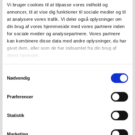
Vi bruger cookies til at tilpasse vores indhold og
2021
annoncer, til at vise dig funktioner til sociale medier og til
at analysere vores trafik. Vi deler også oplysninger om
din brug af vores hjemmeside med vores partnere inden
Den grønne boligorganisation
for sociale medier og analysepartnere. Vores partnere
(december)
kan kombinere disse data med andre oplysninger, du har
givet dem, eller som de har indsamlet fra din brug af
deres tjenester.
Effektiviseringsaftalen 2021-2026
(juni)
Samtykkevalg
Nødvendig
Evaluering af driftsfællesskaber
(vinter)
Præferencer
Statistik
Leder du efter ældre
materialer fra ERFA-møder?
Marketing