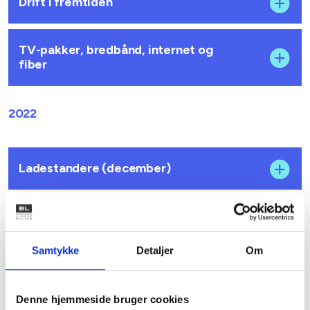
Drift i fremtiden
TV-pakker, bredbånd, internet og
fiber
2022
Ladestandere (december)
Vilde boligområder (september)
Samtykke
Detaljer
Om
Ladestandere i den almene sektor
(februar)
Denne hjemmeside bruger cookies