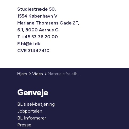
Studiestræde 50,
1554 København V
Mariane Thomsens Gade 2F,
6.1, 8000 Aarhus C
T +45 33 76 20 00
E
bl@bl.dk
CVR 31447410
Hjem
Viden
Materiale fra afholdte ERFA-møder
Genveje
BL's selvbetjening
Jobportalen
BL Informerer
Presse