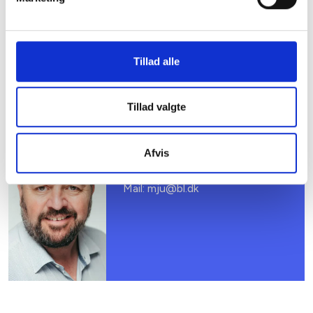
Så kontakt os på
acm@bl.dk
- så sender vi det til
dig.
Tillad alle
Kontakt
Tillad valgte
Mikkel Jungshoved
Afvis
Teknisk konsulent
Tlf: 53 73 15 46
Mail: mju@bl.dk