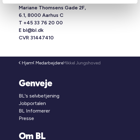
1554 København V
Mariane Thomsens Gade 2F,
6.1, 8000 Aarhus C
T +45 33 76 20 00
E
bl@bl.dk
CVR 31447410
Hjem
Medarbejdere
Mikkel Jungshoved
Genveje
BL's selvbetjening
Jobportalen
BL Informerer
Presse
Om BL