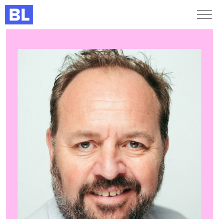
Genveje
Find medarbejder
Kurser og arrangementer
Jobportalen
MitBL