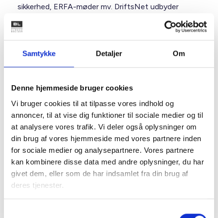
sikkerhed, ERFA-møder mv. DriftsNet udbyder
endvidere en række uddannelser, temadage og
konferencer inden for driften af de almene boliger.
Samtykke
Detaljer
Om
Kurser og Rådgivning
Kurser og Rådgivning har fokus på at styrke den almene
Denne hjemmeside bruger cookies
boligsektors viden, kompetencer og faglighed. Vi
planlægger og afvikler derfor en lang række kurser og
Vi bruger cookies til at tilpasse vores indhold og
uddannelser med afsæt i de almene boligorganisationers
regler, vilkår og praksis. Afdelingen yder også rådgivning
annoncer, til at vise dig funktioner til sociale medier og til
om forskellige forhold vedr. de almene
at analysere vores trafik. Vi deler også oplysninger om
boligorganisationers drift, administration og ledelse inden
for konkrete områder som fx beboerdemokrati,
din brug af vores hjemmeside med vores partnere inden
bæredygtighed, energi, strategiudvikling foruden
for sociale medier og analysepartnere. Vores partnere
dirigentbistand og processtøtte til boligorganisationer,
der ønsker at fusionere, vælge ny administrator mv.
kan kombinere disse data med andre oplysninger, du har
givet dem, eller som de har indsamlet fra din brug af
deres tjenester.
Samtykkevalg