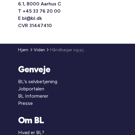
6.1, 8000 Aarhus C
T +45 33 76 20 00
E
bl@bl.dk
CVR 31447410
Hjem
Viden
Håndbøger og pjecer
Genveje
BL's selvbetjening
Jobportalen
BL Informerer
Presse
Om BL
Hvad er BL?