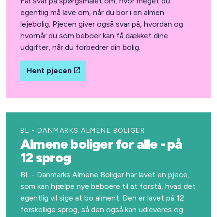
Får svar på spørgsmålet om, hvor meget du
egentlig må lave om, når du bor i en almen
lejebolig. Pjecen giver også svar på, hvordan og
hvornår du som beboer kan få dækket dine
udgifter, når du forbedrer din bolig.
Hent pjecen
BL - DANMARKS ALMENE BOLIGER
Almene boliger for alle - på
12 sprog
BL - Danmarks Almene Boliger har lavet en pjece,
som kan hjælpe nye beboere til at forstå, hvad det
egentlig vil sige at bo alment. Den er lavet på 12
forskellige sprog, så den også kan udleveres og