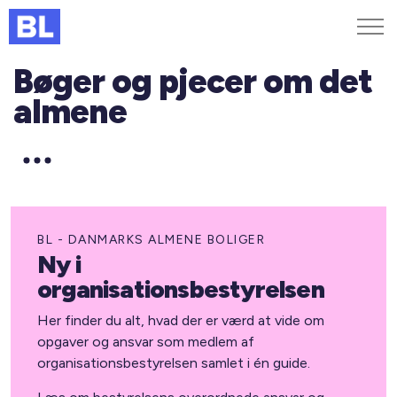
Bøger og pjecer om det
Genveje
almene
Find medarbejder
Kurser og arrangementer
Jobportalen
MitBL
BL - DANMARKS ALMENE BOLIGER
Ny i
organisationsbestyrelsen
Her finder du alt, hvad der er værd at vide om
opgaver og ansvar som medlem af
organisationsbestyrelsen samlet i én guide.