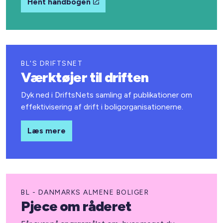
Hent håndbogen
BL'S DRIFTSNET
Værktøjer til driften
Dyk ned i DriftsNets samling af publikationer om
effektivisering af drift i boligorganisationerne.
Læs mere
BL - DANMARKS ALMENE BOLIGER
Pjece om råderet