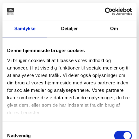
KAB
Beboerdemokrati i almene
Samtykke
Detaljer
Om
boligorganisationer
Er du en nørdet og erfaren beboervalgt? Eller er du
Denne hjemmeside bruger cookies
helt ny og vil gerne sætte dig grundigt ind i, hvad
Vi bruger cookies til at tilpasse vores indhold og
beboerdemokratiet handler om? KAB har udgivet
annoncer, til at vise dig funktioner til sociale medier og til
en ny bog med en grundig indføring i regler og
at analysere vores trafik. Vi deler også oplysninger om
gængs praksis.
din brug af vores hjemmeside med vores partnere inden
for sociale medier og analysepartnere. Vores partnere
Køb bogen
kan kombinere disse data med andre oplysninger, du har
givet dem, eller som de har indsamlet fra din brug af
deres tjenester.
Samtykkevalg
KAB
Nødvendig