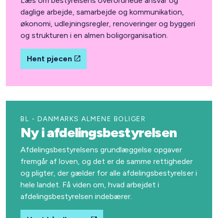
Læs om bestyrelsens overordnede ansvar og
daglige arbejde, samarbejde og kommunikation,
økonomi, udlejningsregler, renoveringer og byggeri
og strukturen i en almen boligorganisation.
Hent pjecen
BL - DANMARKS ALMENE BOLIGER
Ny i afdelingsbestyrelsen
Afdelingsbestyrelsens grundlæggelse opgaver
fremgår af loven, og det er de samme rettigheder
og pligter, der gælder for alle afdelingsbestyrelser i
hele landet. Få viden om, hvad arbejdet i
afdelingsbestyrelsen indebærer.