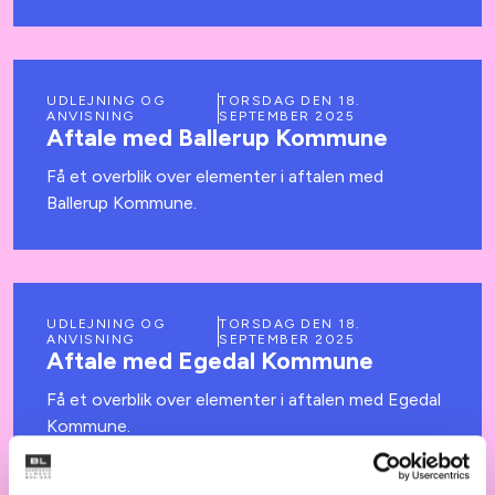
UDLEJNING OG
TORSDAG DEN 18.
ANVISNING
SEPTEMBER 2025
Aftale med Ballerup Kommune
Få et overblik over elementer i aftalen med
Ballerup Kommune.
UDLEJNING OG
TORSDAG DEN 18.
ANVISNING
SEPTEMBER 2025
Aftale med Egedal Kommune
Få et overblik over elementer i aftalen med Egedal
Kommune.