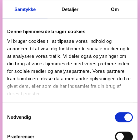
Samtykke
Detaljer
Om
UDLEJNING OG
TORSDAG DEN 18.
ANVISNING
SEPTEMBER 2025
Aftale med Esbjerg Kommune
Denne hjemmeside bruger cookies
Få et overblik over elementer i aftalen med Esbjerg
Vi bruger cookies til at tilpasse vores indhold og
Kommune.
annoncer, til at vise dig funktioner til sociale medier og til
at analysere vores trafik. Vi deler også oplysninger om
din brug af vores hjemmeside med vores partnere inden
for sociale medier og analysepartnere. Vores partnere
UDLEJNING OG
TORSDAG DEN 18.
kan kombinere disse data med andre oplysninger, du har
ANVISNING
SEPTEMBER 2025
givet dem, eller som de har indsamlet fra din brug af
Aftale med Faaborg-Midtfyn
deres tjenester.
Kommune
Få et overblik over elementer i aftalen med
Samtykkevalg
Faaborg-Midtfyn Kommune.
Nødvendig
Præferencer