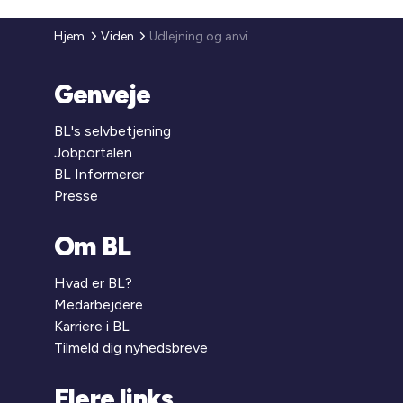
Hjem
Viden
Udlejning og anvisning
Genveje
BL's selvbetjening
Jobportalen
BL Informerer
Presse
Om BL
Hvad er BL?
Medarbejdere
Karriere i BL
Tilmeld dig nyhedsbreve
Flere links