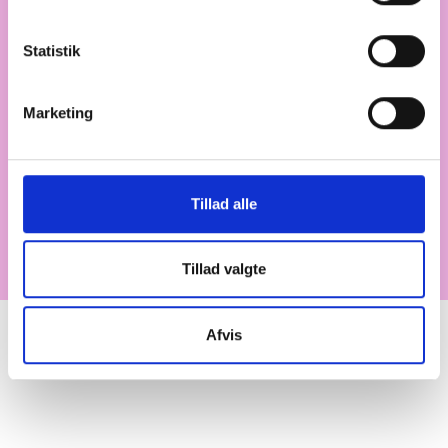
UDLEJNING OG
TORSDAG DEN 18.
ANVISNING
SEPTEMBER 2025
Statistik
Aftale med Frederiksberg
Kommune
Marketing
Få et overblik over elementer i aftalen med
Frederiksberg Kommune.
Tillad alle
Hent flere (62)
Tillad valgte
Afvis