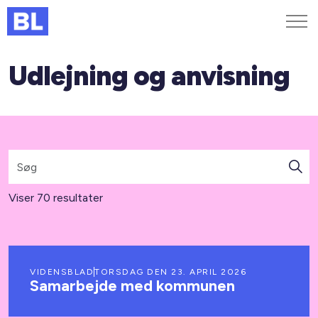
Udlejning og anvisning
Genveje
Find medarbejder
Kurser og arrangementer
Jobportalen
MitBL
Viser 70 resultater
VIDENSBLAD
TORSDAG DEN 23. APRIL 2026
Samarbejde med kommunen