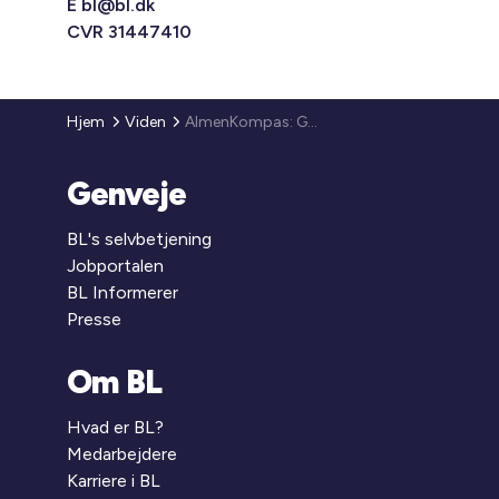
E
bl@bl.dk
CVR 31447410
Hjem
Viden
AlmenKompas: Guides og værktøjer
Genveje
BL's selvbetjening
Jobportalen
BL Informerer
Presse
Om BL
Hvad er BL?
Medarbejdere
Karriere i BL