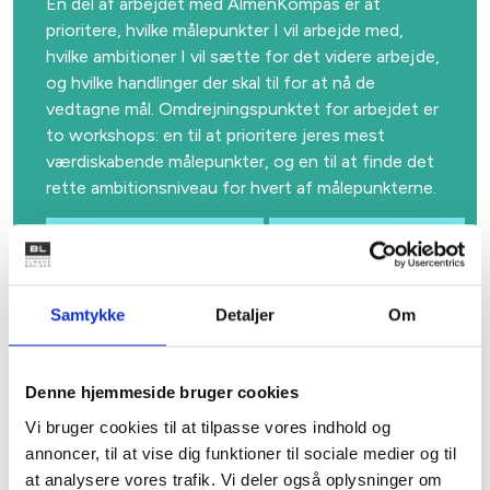
En del af arbejdet med AlmenKompas er at
prioritere, hvilke målepunkter I vil arbejde med,
hvilke ambitioner I vil sætte for det videre arbejde,
og hvilke handlinger der skal til for at nå de
vedtagne mål. Omdrejningspunktet for arbejdet er
to workshops: en til at prioritere jeres mest
værdiskabende målepunkter, og en til at finde det
rette ambitionsniveau for hvert af målepunkterne.
Prioriteringsworkshop
Ambitionsworkshop
Samtykke
Detaljer
Om
Opfølgning og rapportering
Denne hjemmeside bruger cookies
Hent en skabelon til en ESG-rapport, dyk ned i
Vi bruger cookies til at tilpasse vores indhold og
konkrete ESG-målepunkter samt download et
annoncer, til at vise dig funktioner til sociale medier og til
“Cheat Sheet” til, hvordan I kan bruge kunstig
at analysere vores trafik. Vi deler også oplysninger om