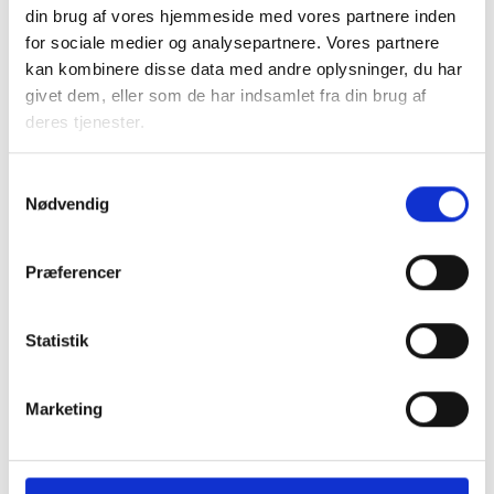
intelligens i arbejdet.
din brug af vores hjemmeside med vores partnere inden
for sociale medier og analysepartnere. Vores partnere
AI-
ESG
kan kombinere disse data med andre oplysninger, du har
Skabelon til
guide
målepunkter
givet dem, eller som de har indsamlet fra din brug af
ESG-rapport
deres tjenester.
Samtykkevalg
Nødvendig
Præferencer
Statistik
Marketing