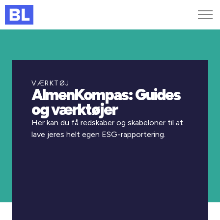
Genveje
Find medarbejder
Kurser og arrangementer
VÆRKTØJ
AlmenKompas: Guides
Jobportalen
og værktøjer
MitBL
Her kan du få redskaber og skabeloner til at
lave jeres helt egen ESG-rapportering.