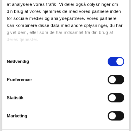
at analysere vores trafik. Vi deler også oplysninger om
din brug af vores hjemmeside med vores partnere inden
Kontakt
for sociale medier og analysepartnere. Vores partnere
kan kombinere disse data med andre oplysninger, du har
givet dem, eller som de har indsamlet fra din brug af
Susan Fiil
deres tjenester.
Præstegaard
Juridisk konsulent
Tlf: 53 73 15 48
Samtykkevalg
Nødvendig
Mail: sfp@bl.dk
Præferencer
Statistik
Marketing
Relateret indhold
Viden