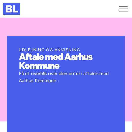
Genveje
Find medarbejder
Kurser og arrangementer
UDLEJNING OG ANVISNING
Aftale med Aarhus
Jobportalen
Kommune
MitBL
Få et overblik over elementer i aftalen med
Aarhus Kommune.