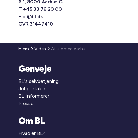
6.1, 8000 Aarhus C
T +45 33 76 20 00
E
bl@bl.dk
CVR 31447410
Hjem
Viden
Aftale med Aarhus Kommune
Genveje
BL's selvbetjening
Jobportalen
BL Informerer
Presse
Om BL
Hvad er BL?