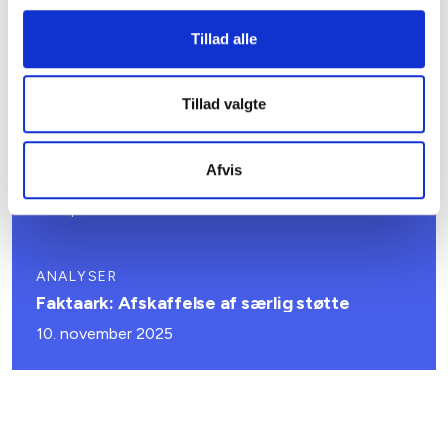
VIDENSBLAD
Tillad alle
Samarbejde med kommunen
23. april 2026
Tillad valgte
VÆRKTØJ
Afvis
Guides og værktøjer
09. april 2026
ANALYSER
Faktaark: Afskaffelse af særlig støtte
10. november 2025