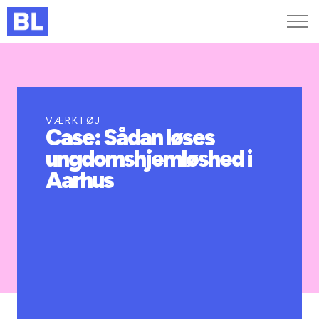
Genveje
Find medarbejder
Kurser og arrangementer
VÆRKTØJ
Case: Sådan løses
Jobportalen
ungdomshjemløshed i
MitBL
Aarhus