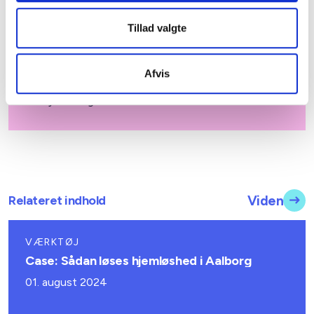
lyset af corona-situationen.
Tillad valgte
Afvis
Download
Udfyld dit eget skema her.
Relateret indhold
Viden
VÆRKTØJ
Case: Sådan løses hjemløshed i Aalborg
01. august 2024