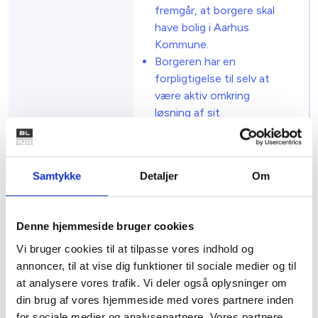
fremgår, at borgere skal
have bolig i Aarhus
Kommune.
Borgeren har en
forpligtigelse til selv at
være aktiv omkring
løsning af sit
boligproblem.
Herudover gælder:
Samtykke
Detaljer
Om
Garantien er gældende
for borgere under 25 år.
Det vil sige, at borgeren
Denne hjemmeside bruger cookies
ved godkendelse af akut
Vi bruger cookies til at tilpasse vores indhold og
boligansøgning skal være
annoncer, til at vise dig funktioner til sociale medier og til
under 25 år.
at analysere vores trafik. Vi deler også oplysninger om
For at blive omfattet af
din brug af vores hjemmeside med vores partnere inden
boliggarantien, skal den
for sociale medier og analysepartnere. Vores partnere
unge sige ja tak til tilbud