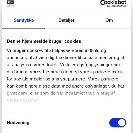
Deleboliger/Co-
Kommunen har mulighed for at
Living
anvise i alt 150 personer pr. år til
en delebolig. Dette omfatter
Samtykke
Detaljer
Om
både unge på vej mod
uddannelse og nyankomne
flygtninge. Aftalen forudsætter,
Denne hjemmeside bruger cookies
at kommunen løbende afsætter
midler til visitation og støtte.
Vi bruger cookies til at tilpasse vores indhold og
annoncer, til at vise dig funktioner til sociale medier og til
at analysere vores trafik. Vi deler også oplysninger om
din brug af vores hjemmeside med vores partnere inden
Udfordringer:
Skæve boliger:
Etableres typisk
for sociale medier og analysepartnere. Vores partnere
som småhuse i mindre enklaver.
kan kombinere disse data med andre oplysninger, du har
Det kan være vanskeligt at finde
givet dem, eller som de har indsamlet fra din brug af
en egnet grund og til en realistisk
deres tjenester.
pris. Samtidig må boligtypen kun
etableres til en afgrænset
Samtykkevalg
målgruppe
Nødvendig
Udslusningsboliger:
Der har