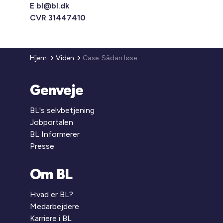
E
bl@bl.dk
CVR 31447410
Hjem
Viden
Case: Sådan løses hjemløshed i København
Genveje
BL's selvbetjening
Jobportalen
BL Informerer
Presse
Om BL
Hvad er BL?
Medarbejdere
Karriere i BL