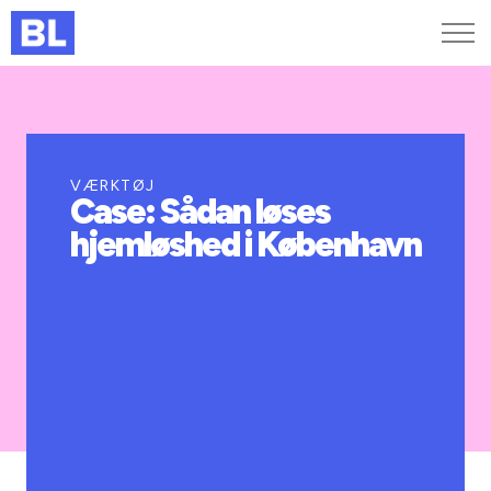
Genveje
Find medarbejder
Kurser og arrangementer
VÆRKTØJ
Case: Sådan løses
Jobportalen
hjemløshed i København
MitBL