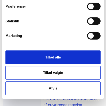
indtil 1. juli været et
Præferencer
modregningskrav (dvs. tilskud
modregnes i evt.
Statistik
forsørgelsesydelser) i forhold til
tilskud, der ydes i
udslusningsboliger, hvor der
Marketing
endnu ikke er etableret
udslusningsboliger.
Startboliger:
Puljen til
Tillad alle
startboliger er løbet tør – dvs.
der kan (udenfor
frikommuneforsøg) ikke
Tillad valgte
etableres nye startboliger.
Tidligere regering ville i handleplan
til bekæmpelse af hjemløshed
Afvis
lægge nye midler i puljen i 2021,
men midlerne er ikke blevet afsat
af nuværende regering.