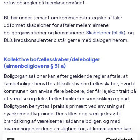
refusionsregler på hjemløseområdet.
BL har under temaet om kommunestrategiske aftaler
udformet skabeloner for aftaler mellem almene
boligorganisationer og kommunerne:
Skabeloner (bl.dk
)
, og
BL’s kredskonsulenter bistår gerne med dialogen herom.
Kollektive bofællesskaber/deleboliger
(almenboliglovens § 51 a)
Boligorganisationer kan efter gældende regler aftale, at
familieboliger benyttes til kollektive bofællesskaber, hvortil
kommunen kan anvise flere beboere, der får lejekontrakt på
et værelse og deler fællesfaciliteter som køkken og bad.
Boligtypen benyttes i praksis primært ved anvisning af
nyankomne flygtninge. Der stilles dog særlige krav til
brandsikring af værelserne i sådanne boliger, og med
lovændringen er der nu mulighed for, at kommunerne kan
afholde udgiften til denne brandsikring.