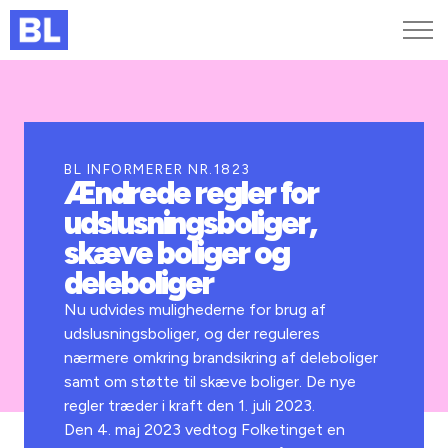
Genveje
Find medarbejder
Kurser og arrangementer
BL INFORMERER NR.1823
Ændrede regler for
Jobportalen
udslusningsboliger,
MitBL
skæve boliger og
deleboliger
Nu udvides mulighederne for brug af
udslusningsboliger, og der reguleres
nærmere omkring brandsikring af deleboliger
samt om støtte til skæve boliger. De nye
regler træder i kraft den 1. juli 2023.
Den 4. maj 2023 vedtog Folketinget en