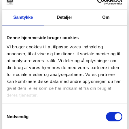
Skæve boliger (almenboliglovens § 149 a)
Samtykke
Detaljer
Om
Skæve boliger er almene familieboliger, som etableres til
særligt udsatte grupper med økonomisk støtte fra staten.
Det er med lovændringen indskrevet i bestemmelsen, at
Denne hjemmeside bruger cookies
kommunerne også kan yde økonomisk støtte til etablering
Vi bruger cookies til at tilpasse vores indhold og
af denne boligtype. Det har dog de fleste steder i forvejen
annoncer, til at vise dig funktioner til sociale medier og til
været antaget, at dette var muligt, hvorfor ændringen i
at analysere vores trafik. Vi deler også oplysninger om
praksis næppe får større betydning.
din brug af vores hjemmeside med vores partnere inden
for sociale medier og analysepartnere. Vores partnere
Lovændringerne supplerer de boligmuligheder, der kom i
kan kombinere disse data med andre oplysninger, du har
2022 i regi af Fonden for blandede byer, som tidligere er
givet dem, eller som de har indsamlet fra din brug af
beskrevet i BL informerer
1922 - Ny fond for blandede
deres tjenester.
byer og mulighed for at øge maksimumbeløbet i
igangværende byggerier
og
2222 - Nye bekendtgørelser
Samtykkevalg
og ændring af drifts- og støttebekendtgørelsen som
Nødvendig
følge af ny fond for blandede byer pr. 1 juli 2022.