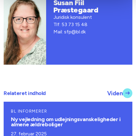
Susan Fiil
Præstegaard
Juridisk konsulent
Tlf: 53 73 15 48
Mail: sfp@bl.dk
Relateret indhold
Viden
BL INFORMERER
Ny vejledning om udlejningsvanskeligheder i
almene ældreboliger
27. februar 2025