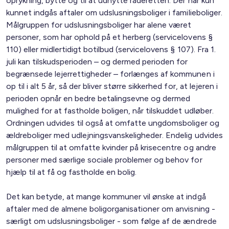
oprykning, bytte og til at udnytte råderetten. Der har kun
kunnet indgås aftaler om udslusningsboliger i familieboliger.
Målgruppen for udslusningsboliger har alene været
personer, som har ophold på et herberg (servicelovens §
110) eller midlertidigt botilbud (servicelovens § 107). Fra 1.
juli kan tilskudsperioden – og dermed perioden for
begrænsede lejerrettigheder – forlænges af kommunen i
op til i alt 5 år, så der bliver større sikkerhed for, at lejeren i
perioden opnår en bedre betalingsevne og dermed
mulighed for at fastholde boligen, når tilskuddet udløber.
Ordningen udvides til også at omfatte ungdomsboliger og
ældreboliger med udlejningsvanskeligheder. Endelig udvides
målgruppen til at omfatte kvinder på krisecentre og andre
personer med særlige sociale problemer og behov for
hjælp til at få og fastholde en bolig.
Det kan betyde, at mange kommuner vil ønske at indgå
aftaler med de almene boligorganisationer om anvisning -
særligt om udslusningsboliger - som følge af de ændrede