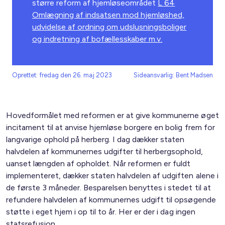
større reform af hjemløseområdet
L 64
Omlægning af indsatsen mod hjemløshed,
udvidelse af ordning om udslusningsboliger
og indretning af bofællesskaber m.v.
Oprettet: fredag den 26. maj 2023
Sideansvarlig: Bent Madsen
Hovedformålet med reformen er at give kommunerne øget
incitament til at anvise hjemløse borgere en bolig frem for
langvarige ophold på herberg. I dag dækker staten
halvdelen af kommunernes udgifter til herbergsophold,
uanset længden af opholdet. Når reformen er fuldt
implementeret, dækker staten halvdelen af udgiften alene i
de første 3 måneder. Besparelsen benyttes i stedet til at
refundere halvdelen af kommunernes udgift til opsøgende
støtte i eget hjem i op til to år. Her er der i dag ingen
statsrefusion.