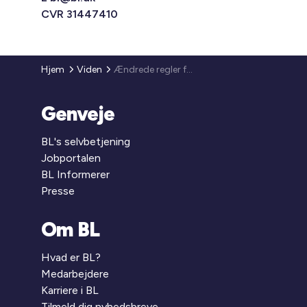
CVR 31447410
Hjem
Viden
Ændrede regler for udslusningsboliger, skæve boliger og deleboliger
Genveje
BL's selvbetjening
Jobportalen
BL Informerer
Presse
Om BL
Hvad er BL?
Medarbejdere
Karriere i BL
Tilmeld dig nyhedsbreve