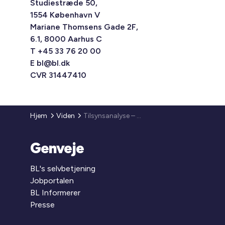
Studiestræde 50,
1554 København V
Mariane Thomsens Gade 2F,
6.1, 8000 Aarhus C
T +45 33 76 20 00
E
bl@bl.dk
CVR 31447410
Hjem
Viden
Tilsynsanalyse – spørgeskema til boligorganisationerne
Genveje
BL's selvbetjening
Jobportalen
BL Informerer
Presse