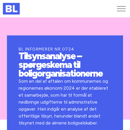
Genveje
Find medarbejder
Kurser og arrangementer
BL INFORMERER NR.0724
Tilsynsanalyse –
Jobportalen
spørgeskema til
MitBL
boligorganisationerne
Som en del af aftalen om kommunernes og
regionernes økonomi 2024 er der etableret
et samarbejde, som har til formål at
nedbringe udgifterne til administrative
opgaver. Heri indgår en analyse af det
offentlige tilsyn, herunder blandt andet
tilsynet med de almene boligselskaber.