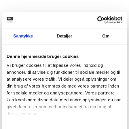
Kontakt
Bent Madsen
Samtykke
Detaljer
Om
Adm. direktør
Tlf: 28 88 18 77
Mail: bma@bl.dk
Denne hjemmeside bruger cookies
Vi bruger cookies til at tilpasse vores indhold og
annoncer, til at vise dig funktioner til sociale medier og til
at analysere vores trafik. Vi deler også oplysninger om
din brug af vores hjemmeside med vores partnere inden
for sociale medier og analysepartnere. Vores partnere
kan kombinere disse data med andre oplysninger, du har
givet dem, eller som de har indsamlet fra din brug af
deres tjenester.
Relateret indhold
Viden