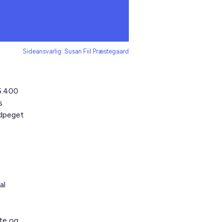
Sideansvarlig: Susan Fiil Præstegaard
5.400
s
udpeget
al
te og