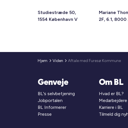
Studiestræde 50,
Mariane Tho
1554 København V
2F, 6.1, 8000
Hjem
Viden
Aftale med Furesø Kommune
Genveje
Om BL
BL's selvbetjening
Hvad er BL?
Jobportalen
Medarbejdere
BL Informerer
Karriere i BL
Presse
Tilmeld dig n