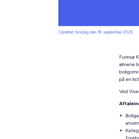
Oprettet: torsdag den 18. september 2025
Furesø 
almene bo
boligomr
på en list
Ved Vive
Aftalei
Boliga
anvis
Katego
foreb