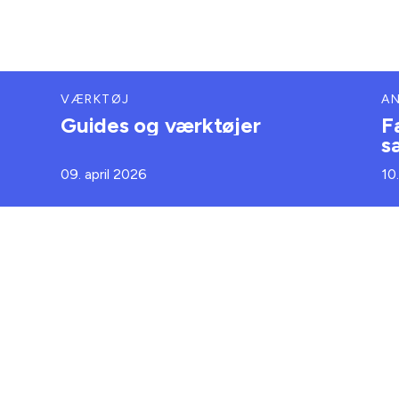
VÆRKTØJ
A
Guides og værktøjer
F
s
09. april 2026
10