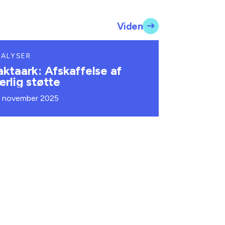
Viden
NALYSER
aktaark: Afskaffelse af
ærlig støtte
. november 2025