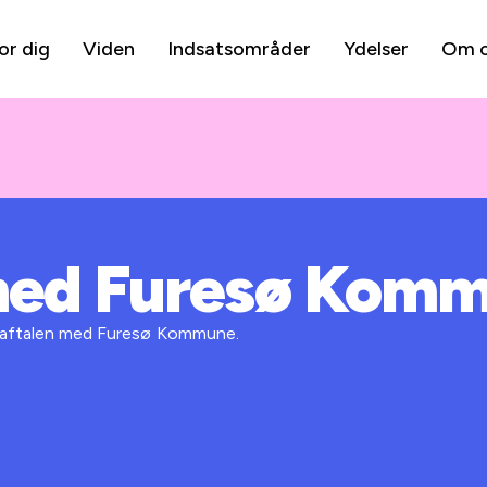
or dig
Viden
Indsatsområder
Ydelser
Om 
med Furesø Kom
 i aftalen med Furesø Kommune.