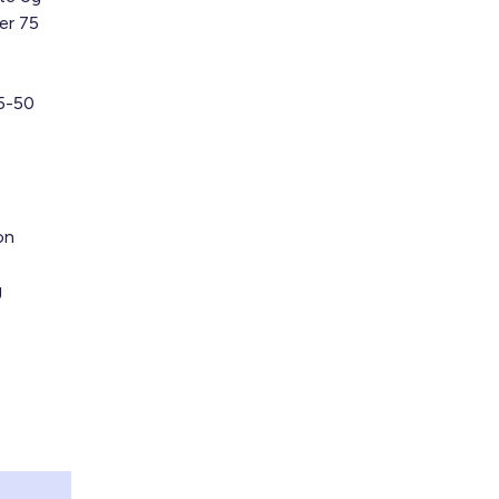
der 75
25-50
on
g