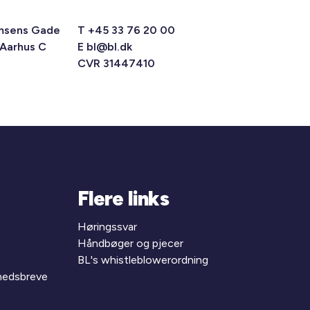
msens Gade
T +45 33 76 20 00
 Aarhus C
E
bl@bl.dk
CVR 31447410
Flere links
Høringssvar
Håndbøger og pjecer
BL's whistleblowerordning
yhedsbreve