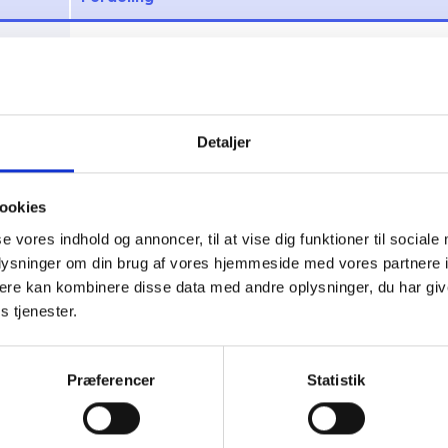
i 1
75 % udlejning efter fleksible kriterier
25 % kommunal anvisning
i 2
25-50 % udlejning efter alm. venteliste
Detaljer
25-50 % udlejning efter fleksible kriterier
25 % kommunal anvisning
ookies
se vores indhold og annoncer, til at vise dig funktioner til sociale
oplysninger om din brug af vores hjemmeside med vores partnere 
ere kan kombinere disse data med andre oplysninger, du har giv
s tjenester.
hele aftalen her
Præferencer
Statistik