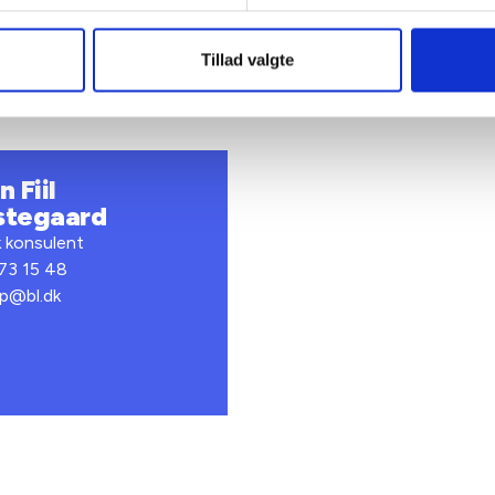
Tillad valgte
 Fiil
stegaard
k konsulent
 73 15 48
fp@bl.dk