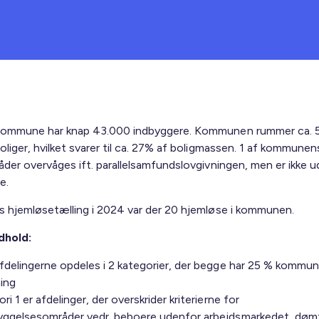
Kommune har knap 43.000 indbyggere. Kommunen rummer ca. 
liger, hvilket svarer til ca. 27% af boligmassen. 1 af kommunen
åder overvåges ift. parallelsamfundslovgivningen, men er ikke 
e.
s hjemløsetælling i 2024 var der 20 hjemløse i kommunen.
ndhold:
fdelingerne opdeles i 2 kategorier, der begge har 25 % kommun
ning
ri 1 er afdelinger, der overskrider kriterierne for
yggelsesområder vedr. beboere udenfor arbejdsmarkedet, døm