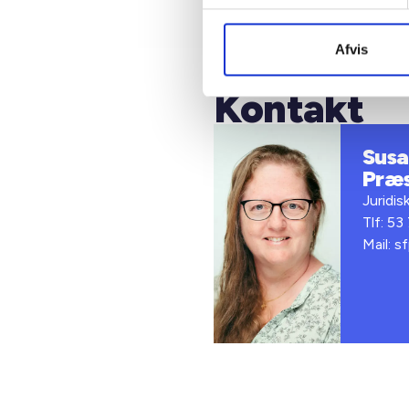
Afvis
Kontakt
Susan
Præ
Juridis
Tlf: 53
Mail: s