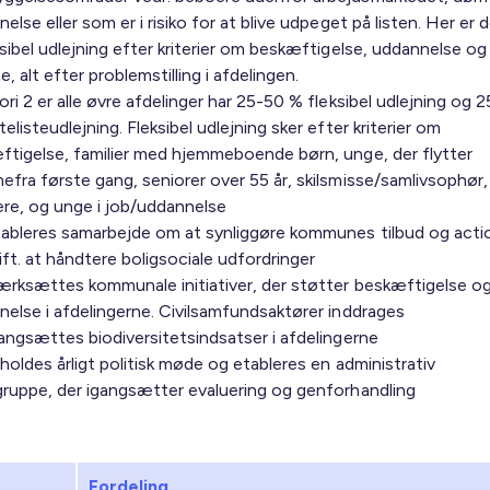
else eller som er i risiko for at blive udpeget på listen. Her er 
sibel udlejning efter kriterier om beskæftigelse, uddannelse og
 alt efter problemstilling i afdelingen.
ri 2 er alle øvre afdelinger har 25-50 % fleksibel udlejning og 
elisteudlejning. Fleksibel udlejning sker efter kriterier om
ftigelse, familier med hjemmeboende børn, unge, der flytter
fra første gang, seniorer over 55 år, skilsmisse/samlivsophør,
ere, og unge i job/uddannelse
tableres samarbejde om at synliggøre kommunes tilbud og acti
ift. at håndtere boligsociale udfordringer
værksættes kommunale initiativer, der støtter beskæftigelse o
else i afdelingerne. Civilsamfundsaktører inddrages
angsættes biodiversitetsindsatser i afdelingerne
holdes årligt politisk møde og etableres en administrativ
gruppe, der igangsætter evaluering og genforhandling
Fordeling