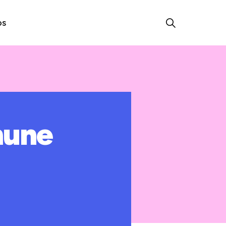
os
mune