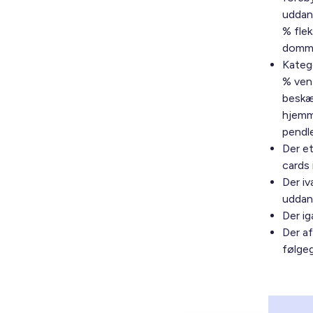
uddann
% flek
domme,
Katego
% vent
beskæ
hjemme
pendl
Der e
cards 
Der i
uddann
Der ig
Der af
følge