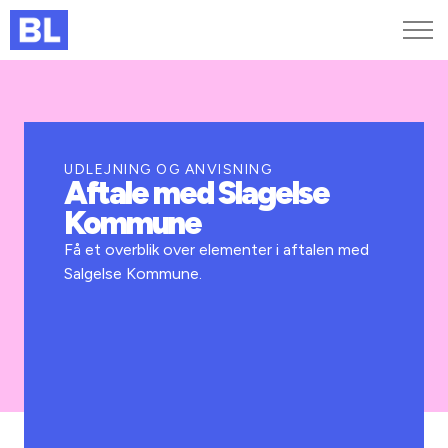
Genveje
Find medarbejder
Kurser og arrangementer
UDLEJNING OG ANVISNING
Aftale med Slagelse
Jobportalen
Kommune
MitBL
Få et overblik over elementer i aftalen med
Salgelse Kommune.