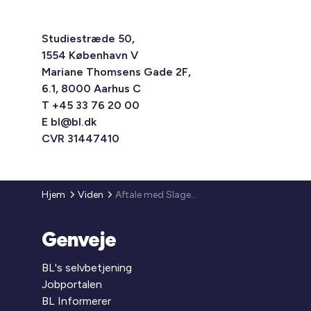
Studiestræde 50,
1554 København V
Mariane Thomsens Gade 2F,
6.1, 8000 Aarhus C
T +45 33 76 20 00
E
bl@bl.dk
CVR 31447410
Hjem
Viden
Aftale med Slagelse Kommune
Genveje
BL's selvbetjening
Jobportalen
BL Informerer