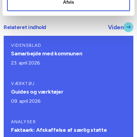
Afvis
Relateret indhold
Viden
VIDENSBLAD
Samarbejde med kommunen
23. april 2026
VÆRKTØJ
Guides og værktøjer
09. april 2026
ANALYSER
Faktaark: Afskaffelse af særlig støtte