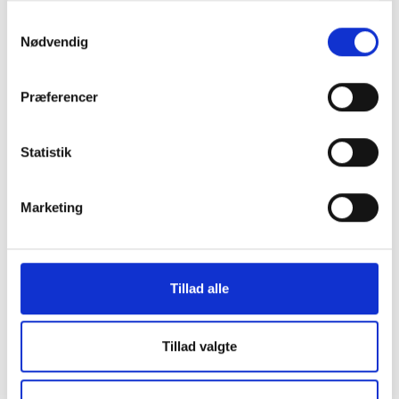
Samtykkevalg
Nødvendig
Præferencer
Statistik
Kontakt
Marketing
Susan Fiil
Præstegaard
Juridisk konsulent
Tlf: 53 73 15 48
Tillad alle
Mail: sfp@bl.dk
Tillad valgte