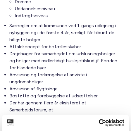
Domme
Uddannelsesniveau
Indtægtsniveau
Særregler om at kommunen ved 1. gangs udlejning i
nybyggeri og i de første 4 år, særligt får tilbudt de
billigste boliger
Aftalekoncept for bofællesskaber
Drejebøger for samarbejdet om udslusningsboliger
og boliger med midlertidigt huslejetilskud jf. Fonden
for blandede byer
Anvisning og forlængelse af anviste i
ungdomsboliger
Anvisning af flygtninge
Bostøtte og forebyggelse af udsættelser
Der har gennem flere år eksisteret et
Samarbejdsforum, et
Partnerskabsforum og en administrativ
udlejningsgruppe. Der etableres et fagligt forum vedr.
boligsocialt samarbejde