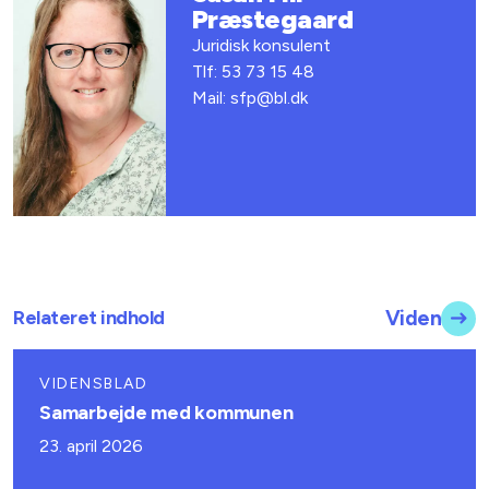
Præstegaard
Juridisk konsulent
Tlf: 53 73 15 48
Mail: sfp@bl.dk
Relateret indhold
Viden
VIDENSBLAD
Samarbejde med kommunen
23. april 2026