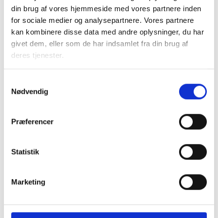
skal reduceres. Dette vil BL meget gerne yde bistand til.
din brug af vores hjemmeside med vores partnere inden
for sociale medier og analysepartnere. Vores partnere
Med venlig hilsen
kan kombinere disse data med andre oplysninger, du har
Bent Madsen / Vibeke Borch Henning
givet dem, eller som de har indsamlet fra din brug af
deres tjenester.
Samtykkevalg
Kontakt
Nødvendig
Bent Madsen
Præferencer
Adm. direktør
Tlf: 28 88 18 77
Mail: bma@bl.dk
Statistik
Marketing