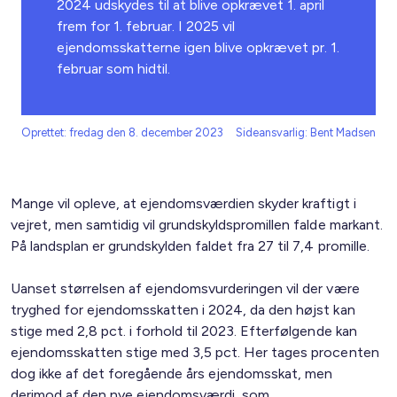
2024 udskydes til at blive opkrævet 1. april
frem for 1. februar. I 2025 vil
ejendomsskatterne igen blive opkrævet pr. 1.
februar som hidtil.
Oprettet: fredag den 8. december 2023
Sideansvarlig: Bent Madsen
Mange vil opleve, at ejendomsværdien skyder kraftigt i
vejret, men samtidig vil grundskyldspromillen falde markant.
På landsplan er grundskylden faldet fra 27 til 7,4 promille.
Uanset størrelsen af ejendomsvurderingen vil der være
tryghed for ejendomsskatten i 2024, da den højst kan
stige med 2,8 pct. i forhold til 2023. Efterfølgende kan
ejendomsskatten stige med 3,5 pct. Her tages procenten
dog ikke af det foregående års ejendomsskat, men
derimod af den nye ejendomsværdi, som