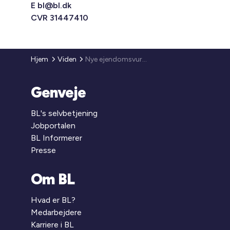
E
bl@bl.dk
CVR 31447410
Hjem
Viden
Nye ejendomsvurderinger kommer mandag den 11. december 2023
Genveje
BL's selvbetjening
Jobportalen
BL Informerer
Presse
Om BL
Hvad er BL?
Medarbejdere
Karriere i BL