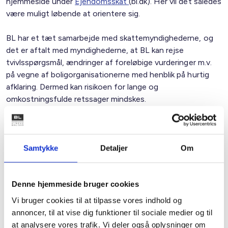
hjemmeside under
Ejendomsskat
(bl.dk). Her vil det således
være muligt løbende at orientere sig.
BL har et tæt samarbejde med skattemyndighederne, og
det er aftalt med myndighederne, at BL kan rejse
tvivlsspørgsmål, ændringer af foreløbige vurderinger m.v.
på vegne af boligorganisationerne med henblik på hurtig
afklaring. Dermed kan risikoen for lange og
omkostningsfulde retssager mindskes.
Vi ved, at der for nogle boligafdelinger kan forekomme
markante stigninger i ejendomsværdien, fordi
bebyggelsesprocenten i boligafdelingen er langt lavere end
Samtykke
Detaljer
Om
det tilladte i en lokalplan, der måske er vedtaget mange år
efter opførelsen af boligafdelingen. Eftersom
ejendomsvurderingen skal tage udgangspunkt i den
Denne hjemmeside bruger cookies
aktuelle lokalplan, vil en sådan vurdering ikke være formelt
Vi bruger cookies til at tilpasse vores indhold og
forkert. Men der vil være behov for politisk at justere
annoncer, til at vise dig funktioner til sociale medier og til
lokalplanen til de faktiske forhold, hvis ejendomsskatten
at analysere vores trafik. Vi deler også oplysninger om