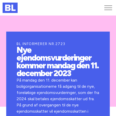
Genveje
Find medarbejder
Kurser og arrangementer
BL INFORMERER NR.2723
Nye
Jobportalen
ejendomsvurderinger
MitBL
kommer mandag den 11.
december 2023
På mandag den 11. december kan
boligorganisationerne få adgang til de nye,
foreløbige ejendomsvurderinger, som der fra
2024 skal betales ejendomsskatter ud fra.
På grund af overgangen til de nye
ejendomsskatter vil ejendomsskatten i