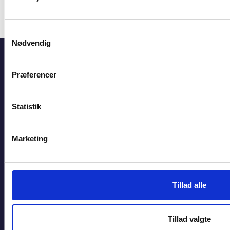
CVR 31447410
Samtykkevalg
Nødvendig
Hjem
Viden
Aftale med Frederiksberg Kommune
Præferencer
Genveje
BL's selvbetjening
Statistik
Jobportalen
BL Informerer
Marketing
Presse
Om BL
Tillad alle
Hvad er BL?
Medarbejdere
Karriere i BL
Tillad valgte
Tilmeld dig nyhedsbreve