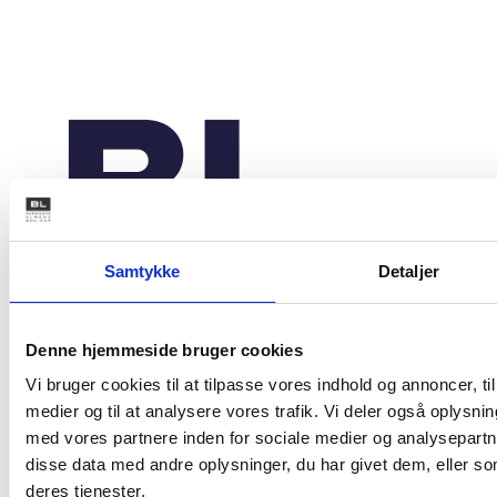
Samtykke
Detaljer
Denne hjemmeside bruger cookies
Studiestræde 50,
1554 København V
Vi bruger cookies til at tilpasse vores indhold og annoncer, til 
Mariane Thomsens Gade 2F,
medier og til at analysere vores trafik. Vi deler også oplys
6.1, 8000 Aarhus C
med vores partnere inden for sociale medier og analysepart
T +45 33 76 20 00
disse data med andre oplysninger, du har givet dem, eller so
E
bl@bl.dk
deres tjenester.