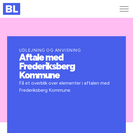
Genveje
Find medarbejder
Kurser og arrangementer
UDLEJNING OG ANVISNING
Aftale med
Jobportalen
Frederiksberg
MitBL
Kommune
Få et overblik over elementer i aftalen med
Frederiksberg Kommune.