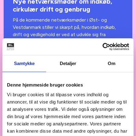
Nye netværksmøder om indkøb,
cirkulær drift og genbrug
På de kommende netværksmøder i Øst- og
Vestdanmark stiller vi skarpt på, hvordan indkøb,
drift og vedligehold er ved at udvikle sig fra
rutineopgaver til strategiske nøgler i den grønne
omstilling.
Samtykke
Detaljer
Om
NYHED
TIRSDAG DEN 28. OKTOBER 2025
Denne hjemmeside bruger cookies
Nyt ERFA-møde: Kan vi udnytte
granskning af PPV-planer
Vi bruger cookies til at tilpasse vores indhold og
annoncer, til at vise dig funktioner til sociale medier og til
proaktivt?
at analysere vores trafik. Vi deler også oplysninger om
Hvordan kan de kommende granskninger af jeres
din brug af vores hjemmeside med vores partnere inden
bygninger bruges som et aktivt værktøj til bedre
for sociale medier og analysepartnere. Vores partnere
drift og planlægning?
kan kombinere disse data med andre oplysninger, du har