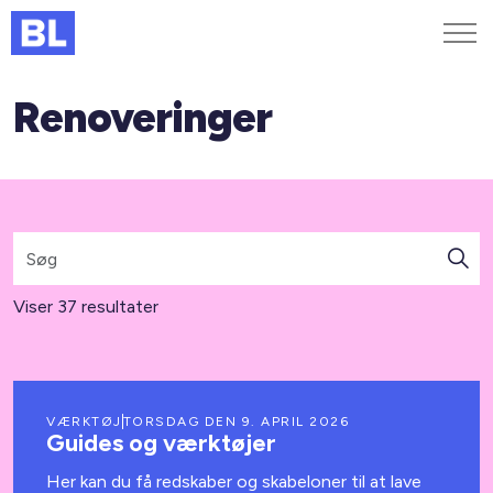
Renoveringer
Genveje
Find medarbejder
Kurser og arrangementer
Jobportalen
MitBL
Viser 37 resultater
VÆRKTØJ
TORSDAG DEN 9. APRIL 2026
Guides og værktøjer
Her kan du få redskaber og skabeloner til at lave