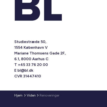
Studiestræde 50,
1554 København V
Mariane Thomsens Gade 2F,
6.1, 8000 Aarhus C
T +45 33 76 20 00
E
bl@bl.dk
CVR 31447410
Hjem
Viden
Renoveringer